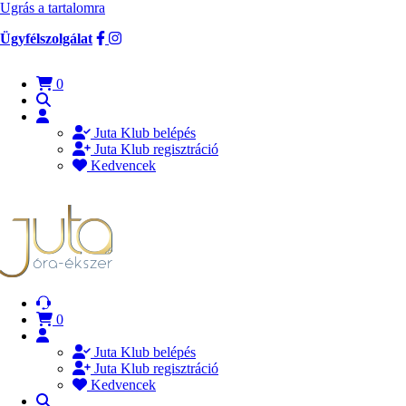
Ugrás a tartalomra
Ügyfélszolgálat
0
Juta Klub belépés
Juta Klub regisztráció
Kedvencek
0
Juta Klub belépés
Juta Klub regisztráció
Kedvencek