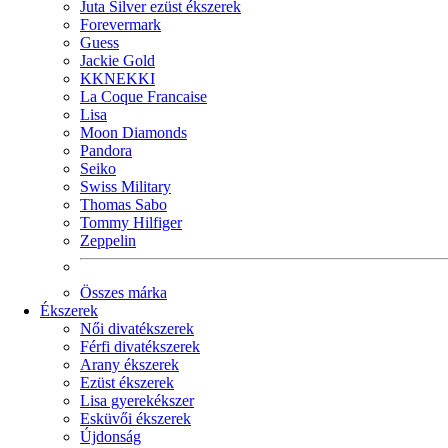
Juta Silver ezüst ékszerek
Forevermark
Guess
Jackie Gold
KKNEKKI
La Coque Francaise
Lisa
Moon Diamonds
Pandora
Seiko
Swiss Military
Thomas Sabo
Tommy Hilfiger
Zeppelin
Összes márka
Ékszerek
Női divatékszerek
Férfi divatékszerek
Arany ékszerek
Ezüst ékszerek
Lisa gyerekékszer
Esküvői ékszerek
Újdonság