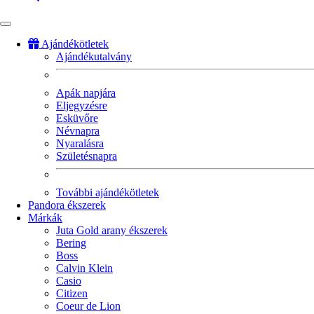
Ajándékötletek
Ajándékutalvány
Fő
navigáció
Apák napjára
Eljegyzésre
Esküvőre
Névnapra
Nyaralásra
Születésnapra
További ajándékötletek
Pandora ékszerek
Márkák
Juta Gold arany ékszerek
Bering
Boss
Calvin Klein
Casio
Citizen
Coeur de Lion