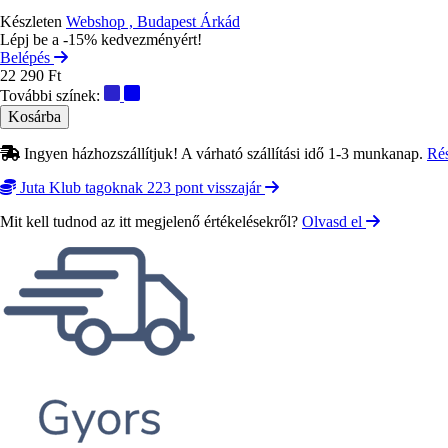
Készleten
Webshop , Budapest Árkád
Lépj be a -15% kedvezményért!
Belépés
22 290 Ft
További színek:
Ingyen házhozszállítjuk! A várható szállítási idő 1-3 munkanap.
Ré
Juta Klub tagoknak 223 pont visszajár
Mit kell tudnod az itt megjelenő értékelésekről?
Olvasd el