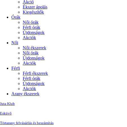
Akció
Ékszer ápolás
Kiegészítők
Órák
Női órák
Férfi órák
Újdonságok
Akciók
Női
Női ékszerek
Női órák
Újdonságok
Akciók
Férfi
Férfi ékszerek
Férfi órák
Újdonságok
Akciók
Arany ékszerek
Juta Klub
Esküvő
Törtarany felvásárlás és beszámítás