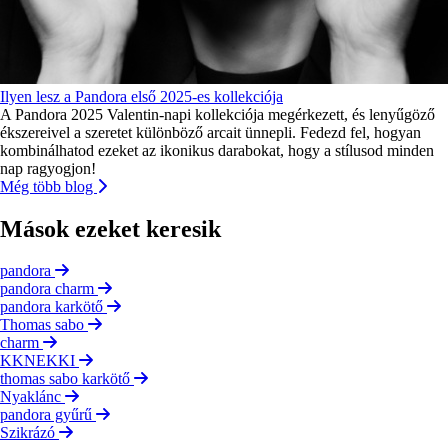
Ilyen lesz a Pandora első 2025-es kollekciója
A Pandora 2025 Valentin-napi kollekciója megérkezett, és lenyűgöző
ékszereivel a szeretet különböző arcait ünnepli. Fedezd fel, hogyan
kombinálhatod ezeket az ikonikus darabokat, hogy a stílusod minden
nap ragyogjon!
Még több blog
Mások ezeket keresik
pandora
pandora charm
pandora karkötő
Thomas sabo
charm
KKNEKKI
thomas sabo karkötő
Nyaklánc
pandora gyűrű
Szikrázó