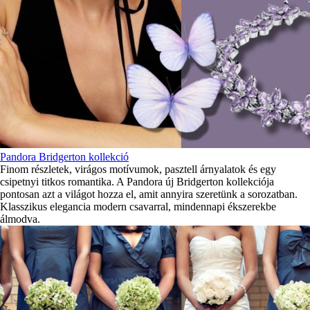
Pandora Bridgerton kollekció
Finom részletek, virágos motívumok, pasztell árnyalatok és egy
csipetnyi titkos romantika. A Pandora új Bridgerton kollekciója
pontosan azt a világot hozza el, amit annyira szeretünk a sorozatban.
Klasszikus elegancia modern csavarral, mindennapi ékszerekbe
álmodva.