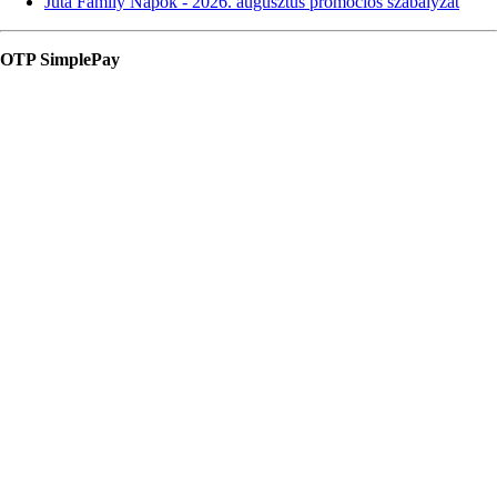
Juta Family Napok - 2026. augusztus promóciós szabályzat
OTP SimplePay