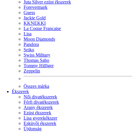
Juta Silver ezüst ékszerek
Forevermark
Guess
Jackie Gold
KKNEKKI
La Coque Francaise
Lisa
Moon Diamonds
Pandora
Seiko
Swiss Military
Thomas Sabo
Tommy Hilfiger
Zeppelin
Összes márka
Ékszerek
Női divatékszerek
Férfi divatékszerek
Arany ékszerek
Ezüst ékszerek
Lisa gyerekékszer
Esküvői ékszerek
Újdonság