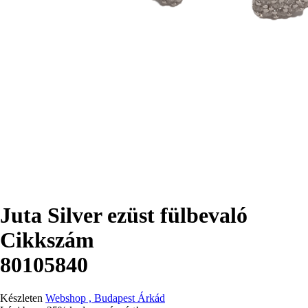
Juta Silver ezüst fülbevaló
Cikkszám
80105840
Készleten
Webshop , Budapest Árkád