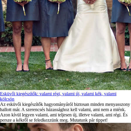
Esküvői kiegészítők: valami régi, valami új, valami kék, valami
kölcsön
Az esküvői kiegészítők hagyományáról biztosan minden menyasszony
hallott már. A szerencsés házassághoz kell valami, ami nem a miénk.
Azon kívül legyen valami, ami teljesen új, illetve valami, ami régi. És
persze a kékről se feledkezzünk meg. Mutatunk pár tippet!