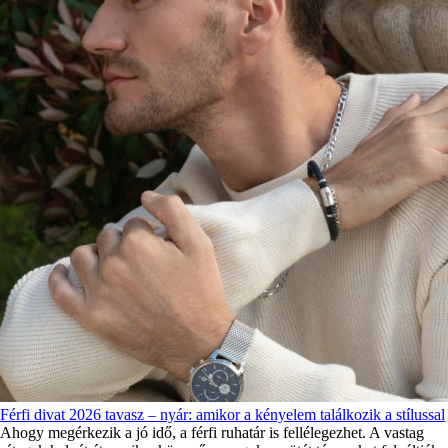
Férfi divat 2026 tavasz – nyár: amikor a kényelem találkozik a stílussal
Ahogy megérkezik a jó idő, a férfi ruhatár is fellélegezhet. A vastag