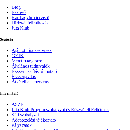
Blog
Esküvő
Karikagyűrű tervező
Hírlevél feliratkozás
Juta Klub
Segítség
Ajánlott óra szervizek
GYIK
Méretmagyarázó
Általános tudnivalók
Ékszer tisztítási útmutató
Ékszerjavítás
Átvételi elismervény
Információ
ÁSZF
Juta Klub Programszabályzat és Részvételi Feltételek
Süti szabályzat
Adatkezelési tájékoztató
Pályázatok