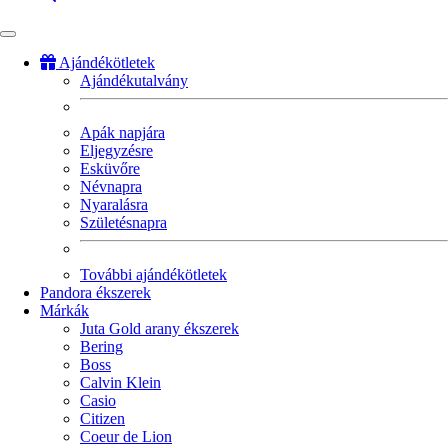
Ajándékötletek
Ajándékutalvány
Fő
navigáció
Apák napjára
Eljegyzésre
Esküvőre
Névnapra
Nyaralásra
Születésnapra
További ajándékötletek
Pandora ékszerek
Márkák
Juta Gold arany ékszerek
Bering
Boss
Calvin Klein
Casio
Citizen
Coeur de Lion