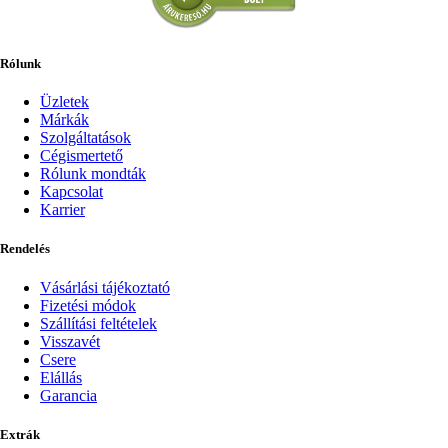
Rólunk
Üzletek
Márkák
Szolgáltatások
Cégismertető
Rólunk mondták
Kapcsolat
Karrier
Rendelés
Vásárlási tájékoztató
Fizetési módok
Szállítási feltételek
Visszavét
Csere
Elállás
Garancia
Extrák