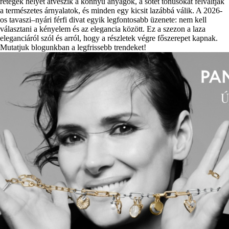
rétegek helyét átveszik a könnyű anyagok, a sötét tónusokat felváltják
a természetes árnyalatok, és minden egy kicsit lazábbá válik. A 2026-
os tavaszi–nyári férfi divat egyik legfontosabb üzenete: nem kell
választani a kényelem és az elegancia között. Ez a szezon a laza
eleganciáról szól és arról, hogy a részletek végre főszerepet kapnak.
Mutatjuk blogunkban a legfrissebb trendeket!