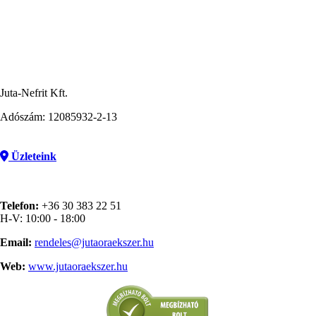
Juta-Nefrit Kft.
Adószám: 12085932-2-13
Üzleteink
Telefon:
+36 30 383 22 51
H-V: 10:00 - 18:00
Email:
rendeles@jutaoraekszer.hu
Web:
www.jutaoraekszer.hu