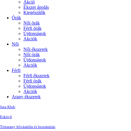
Akció
Ékszer ápolás
Kiegészítők
Órák
Női órák
Férfi órák
Újdonságok
Akciók
Női
Női ékszerek
Női órák
Újdonságok
Akciók
Férfi
Férfi ékszerek
Férfi órák
Újdonságok
Akciók
Arany ékszerek
Juta Klub
Esküvő
Törtarany felvásárlás és beszámítás