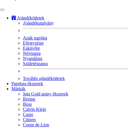
Ajándékötletek
Ajándékutalvány
Fő
navigáció
Apák napjára
Eljegyzésre
Esküvőre
Névnapra
Nyaralásra
Születésnapra
További ajándékötletek
Pandora ékszerek
Márkák
Juta Gold arany ékszerek
Bering
Boss
Calvin Klein
Casio
Citizen
Coeur de Lion