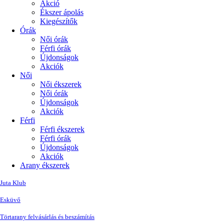
Akció
Ékszer ápolás
Kiegészítők
Órák
Női órák
Férfi órák
Újdonságok
Akciók
Női
Női ékszerek
Női órák
Újdonságok
Akciók
Férfi
Férfi ékszerek
Férfi órák
Újdonságok
Akciók
Arany ékszerek
Juta Klub
Esküvő
Törtarany felvásárlás és beszámítás