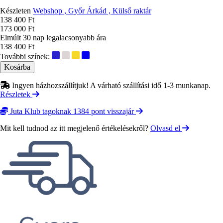
Készleten
Webshop , Győr Árkád , Külső raktár
Ár
138 400 Ft
173 000 Ft
Elmúlt 30 nap legalacsonyabb ára
138 400 Ft
További színek:
Ingyen házhozszállítjuk! A várható szállítási idő 1-3 munkanap.
Részletek
Juta Klub tagoknak 1384 pont visszajár
Mit kell tudnod az itt megjelenő értékelésekről?
Olvasd el