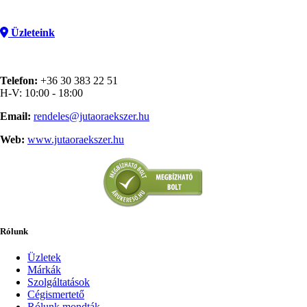
Üzleteink
Telefon:
+36 30 383 22 51
H-V: 10:00 - 18:00
Email:
rendeles@jutaoraekszer.hu
Web:
www.jutaoraekszer.hu
Rólunk
Üzletek
Márkák
Szolgáltatások
Cégismertető
Rólunk mondták