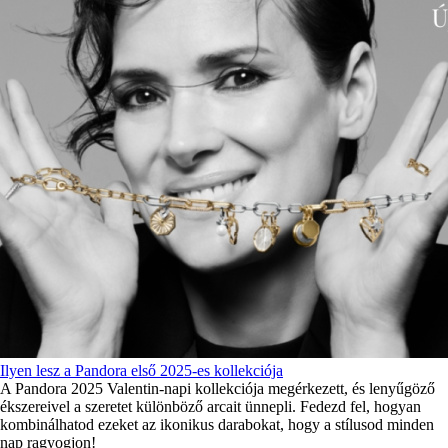
Ilyen lesz a Pandora első 2025-es kollekciója
A Pandora 2025 Valentin-napi kollekciója megérkezett, és lenyűgöző
ékszereivel a szeretet különböző arcait ünnepli. Fedezd fel, hogyan
kombinálhatod ezeket az ikonikus darabokat, hogy a stílusod minden
nap ragyogjon!