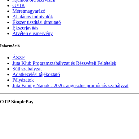
GYIK
Méretmagyarázó
Általános tudnivalók
Ékszer tisztítási útmutató
Ékszerjavítás
Átvételi elismervény
Információ
ÁSZF
Juta Klub Programszabályzat és Részvételi Feltételek
Süti szabályzat
Adatkezelési tájékoztató
Pályázatok
Juta Family Napok - 2026. augusztus promóciós szabályzat
OTP SimplePay