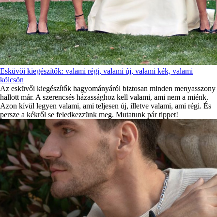
Esküvői kiegészítők: valami régi, valami új, valami kék, valami
kölcsön
Az esküvői kiegészítők hagyományáról biztosan minden menyasszony
hallott már. A szerencsés házassághoz kell valami, ami nem a miénk.
Azon kívül legyen valami, ami teljesen új, illetve valami, ami régi. És
persze a kékről se feledkezzünk meg. Mutatunk pár tippet!