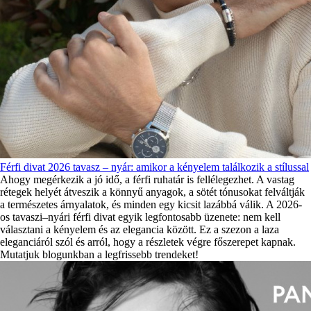
Férfi divat 2026 tavasz – nyár: amikor a kényelem találkozik a stílussal
Ahogy megérkezik a jó idő, a férfi ruhatár is fellélegezhet. A vastag
rétegek helyét átveszik a könnyű anyagok, a sötét tónusokat felváltják
a természetes árnyalatok, és minden egy kicsit lazábbá válik. A 2026-
os tavaszi–nyári férfi divat egyik legfontosabb üzenete: nem kell
választani a kényelem és az elegancia között. Ez a szezon a laza
eleganciáról szól és arról, hogy a részletek végre főszerepet kapnak.
Mutatjuk blogunkban a legfrissebb trendeket!