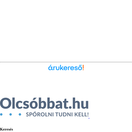
Ékszer az Árukeresőn
Keresés