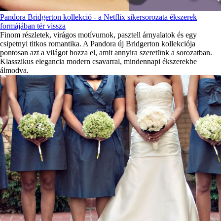
Pandora Bridgerton kollekció - a Netflix sikersorozata ékszerek
formájában tér vissza
Finom részletek, virágos motívumok, pasztell árnyalatok és egy
csipetnyi titkos romantika. A Pandora új Bridgerton kollekciója
pontosan azt a világot hozza el, amit annyira szeretünk a sorozatban.
Klasszikus elegancia modern csavarral, mindennapi ékszerekbe
álmodva.