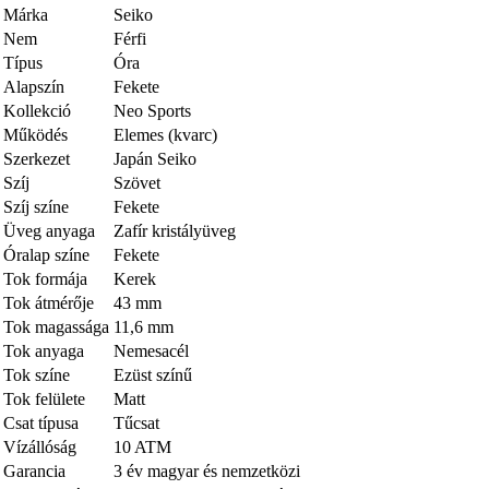
Márka
Seiko
Nem
Férfi
Típus
Óra
Alapszín
Fekete
Kollekció
Neo Sports
Működés
Elemes (kvarc)
Szerkezet
Japán Seiko
Szíj
Szövet
Szíj színe
Fekete
Üveg anyaga
Zafír kristályüveg
Óralap színe
Fekete
Tok formája
Kerek
Tok átmérője
43 mm
Tok magassága
11,6 mm
Tok anyaga
Nemesacél
Tok színe
Ezüst színű
Tok felülete
Matt
Csat típusa
Tűcsat
Vízállóság
10 ATM
Garancia
3 év magyar és nemzetközi