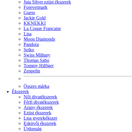
Juta Silver ezüst ékszerek
Forevermark
Guess
Jackie Gold
KKNEKKI
La Coque Francaise
Lisa
Moon Diamonds
Pandora
Seiko
Swiss Military
Thomas Sabo
Tommy Hilfiger
Zeppelin
Összes márka
Ékszerek
Női divatékszerek
Férfi divatékszerek
Arany ékszerek
Ezüst ékszerek
Lisa gyerekékszer
Esküvői ékszerek
Újdonság