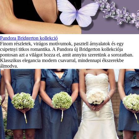
Pandora Bridgerton kollekció
Finom részletek, virágos motívumok, pasztell árnyalatok és egy
csipetnyi titkos romantika. A Pandora új Bridgerton kollekciója
pontosan azt a világot hozza el, amit annyira szeretünk a sorozatban.
Klasszikus elegancia modern csavarral, mindennapi ékszerekbe
álmodva.