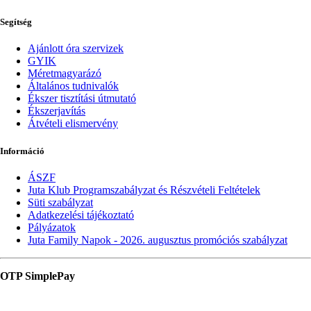
Segítség
Ajánlott óra szervizek
GYIK
Méretmagyarázó
Általános tudnivalók
Ékszer tisztítási útmutató
Ékszerjavítás
Átvételi elismervény
Információ
ÁSZF
Juta Klub Programszabályzat és Részvételi Feltételek
Süti szabályzat
Adatkezelési tájékoztató
Pályázatok
Juta Family Napok - 2026. augusztus promóciós szabályzat
OTP SimplePay