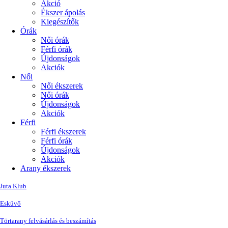
Akció
Ékszer ápolás
Kiegészítők
Órák
Női órák
Férfi órák
Újdonságok
Akciók
Női
Női ékszerek
Női órák
Újdonságok
Akciók
Férfi
Férfi ékszerek
Férfi órák
Újdonságok
Akciók
Arany ékszerek
Juta Klub
Esküvő
Törtarany felvásárlás és beszámítás