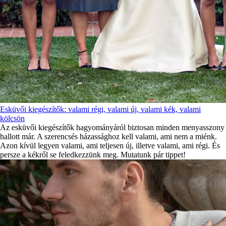
Esküvői kiegészítők: valami régi, valami új, valami kék, valami
kölcsön
Az esküvői kiegészítők hagyományáról biztosan minden menyasszony
hallott már. A szerencsés házassághoz kell valami, ami nem a miénk.
Azon kívül legyen valami, ami teljesen új, illetve valami, ami régi. És
persze a kékről se feledkezzünk meg. Mutatunk pár tippet!