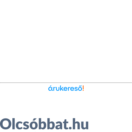
Ékszer az Árukeresőn