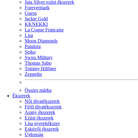
Juta Silver ezüst ékszerek
Forevermark
Guess
Jackie Gold
KKNEKKI
La Coque Francaise
Lisa
Moon Diamonds
Pandora
Seiko
Swiss Military
Thomas Sabo
Tommy Hilfiger
Zeppelin
Összes márka
Ékszerek
Női divatékszerek
Férfi divatékszerek
Arany ékszerek
Ezüst ékszerek
Lisa gyerekékszer
Esküvői ékszerek
Újdonság