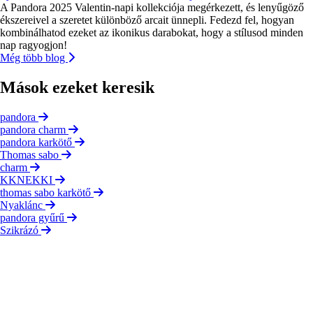
A Pandora 2025 Valentin-napi kollekciója megérkezett, és lenyűgöző
ékszereivel a szeretet különböző arcait ünnepli. Fedezd fel, hogyan
kombinálhatod ezeket az ikonikus darabokat, hogy a stílusod minden
nap ragyogjon!
Még több blog
Mások ezeket keresik
pandora
pandora charm
pandora karkötő
Thomas sabo
charm
KKNEKKI
thomas sabo karkötő
Nyaklánc
pandora gyűrű
Szikrázó