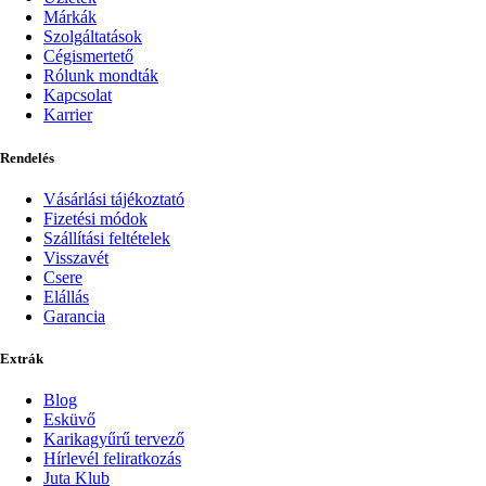
Márkák
Szolgáltatások
Cégismertető
Rólunk mondták
Kapcsolat
Karrier
Rendelés
Vásárlási tájékoztató
Fizetési módok
Szállítási feltételek
Visszavét
Csere
Elállás
Garancia
Extrák
Blog
Esküvő
Karikagyűrű tervező
Hírlevél feliratkozás
Juta Klub