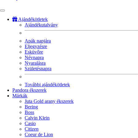
Ajándékötletek
Ajándékutalvány
Fő
navigáció
Apák napjára
Eljegyzésre
Esküvőre
Névnapra
Nyaralásra
Születésnapra
További ajándékötletek
Pandora ékszerek
Márkák
Juta Gold arany ékszerek
Bering
Boss
Calvin Klein
Casio
Citizen
Coeur de Lion