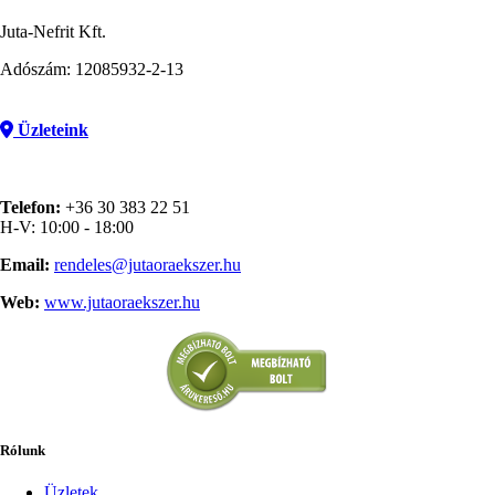
Juta-Nefrit Kft.
Adószám: 12085932-2-13
Üzleteink
Telefon:
+36 30 383 22 51
H-V: 10:00 - 18:00
Email:
rendeles@jutaoraekszer.hu
Web:
www.jutaoraekszer.hu
Rólunk
Üzletek