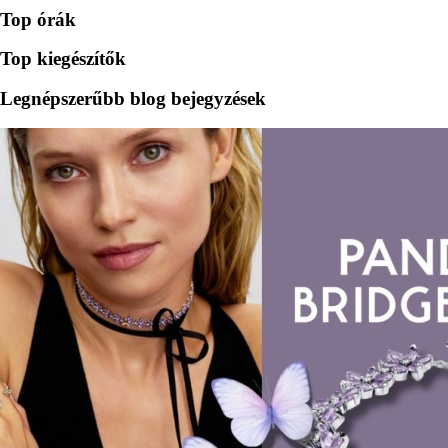
Top órák
Top kiegészítők
Legnépszerűbb blog bejegyzések