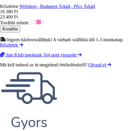
Készleten
Webshop , Budapest Árkád , Pécs Árkád
Ár
16 380 Ft
23 400 Ft
További színek:
Ingyen házhozszállítjuk! A várható szállítási idő 1-3 munkanap.
Részletek
Juta Klub tagoknak 164 pont visszajár
Mit kell tudnod az itt megjelenő értékelésekről?
Olvasd el