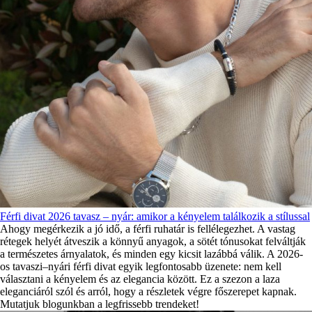
Férfi divat 2026 tavasz – nyár: amikor a kényelem találkozik a stílussal
Ahogy megérkezik a jó idő, a férfi ruhatár is fellélegezhet. A vastag
rétegek helyét átveszik a könnyű anyagok, a sötét tónusokat felváltják
a természetes árnyalatok, és minden egy kicsit lazábbá válik. A 2026-
os tavaszi–nyári férfi divat egyik legfontosabb üzenete: nem kell
választani a kényelem és az elegancia között. Ez a szezon a laza
eleganciáról szól és arról, hogy a részletek végre főszerepet kapnak.
Mutatjuk blogunkban a legfrissebb trendeket!