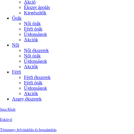
Akció
Ékszer ápolás
Kiegészítők
Órák
Női órák
Férfi órák
Újdonságok
Akciók
Női
Női ékszerek
Női órák
Újdonságok
Akciók
Férfi
Férfi ékszerek
Férfi órák
Újdonságok
Akciók
Arany ékszerek
Juta Klub
Esküvő
Törtarany felvásárlás és beszámítás