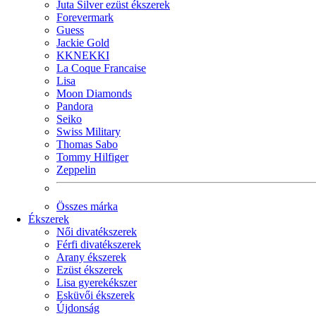
Juta Silver ezüst ékszerek
Forevermark
Guess
Jackie Gold
KKNEKKI
La Coque Francaise
Lisa
Moon Diamonds
Pandora
Seiko
Swiss Military
Thomas Sabo
Tommy Hilfiger
Zeppelin
Összes márka
Ékszerek
Női divatékszerek
Férfi divatékszerek
Arany ékszerek
Ezüst ékszerek
Lisa gyerekékszer
Esküvői ékszerek
Újdonság