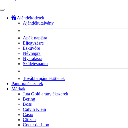
Ajándékötletek
Ajándékutalvány
Fő
navigáció
Apák napjára
Eljegyzésre
Esküvőre
Névnapra
Nyaralásra
Születésnapra
További ajándékötletek
Pandora ékszerek
Márkák
Juta Gold arany ékszerek
Bering
Boss
Calvin Klein
Casio
Citizen
Coeur de Lion