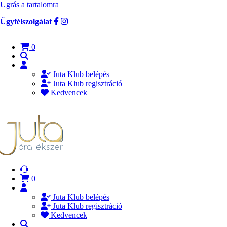
Ugrás a tartalomra
Ügyfélszolgálat
0
Juta Klub belépés
Juta Klub regisztráció
Kedvencek
0
Juta Klub belépés
Juta Klub regisztráció
Kedvencek