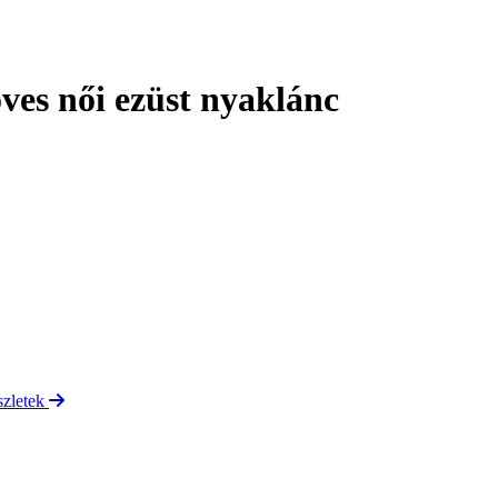
ves női ezüst nyaklánc
szletek