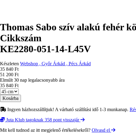
Thomas Sabo szív alakú fehér kö
Cikkszám
KE2280-051-14-L45V
Készleten
Webshop , Győr Árkád , Pécs Árkád
Ár
35 840 Ft
51 200 Ft
Elmúlt 30 nap legalacsonyabb ára
35 840 Ft
Méret
Ingyen házhozszállítjuk! A várható szállítási idő 1-3 munkanap.
Ré
Juta Klub tagoknak 358 pont visszajár
Mit kell tudnod az itt megjelenő értékelésekről?
Olvasd el