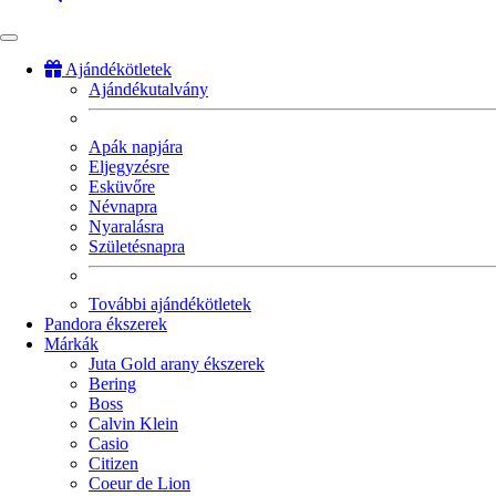
Ajándékötletek
Ajándékutalvány
Fő
navigáció
Apák napjára
Eljegyzésre
Esküvőre
Névnapra
Nyaralásra
Születésnapra
További ajándékötletek
Pandora ékszerek
Márkák
Juta Gold arany ékszerek
Bering
Boss
Calvin Klein
Casio
Citizen
Coeur de Lion