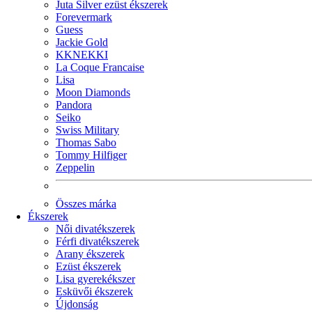
Juta Silver ezüst ékszerek
Forevermark
Guess
Jackie Gold
KKNEKKI
La Coque Francaise
Lisa
Moon Diamonds
Pandora
Seiko
Swiss Military
Thomas Sabo
Tommy Hilfiger
Zeppelin
Összes márka
Ékszerek
Női divatékszerek
Férfi divatékszerek
Arany ékszerek
Ezüst ékszerek
Lisa gyerekékszer
Esküvői ékszerek
Újdonság