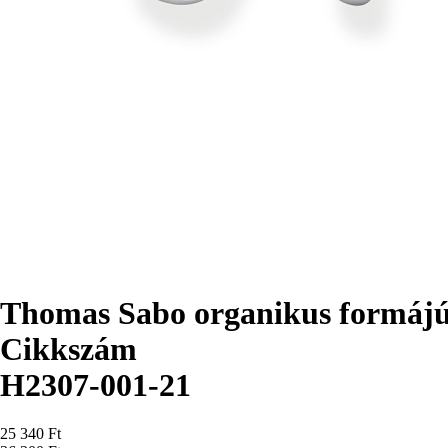
Thomas Sabo organikus formájú 
Cikkszám
H2307-001-21
Ár
25 340 Ft