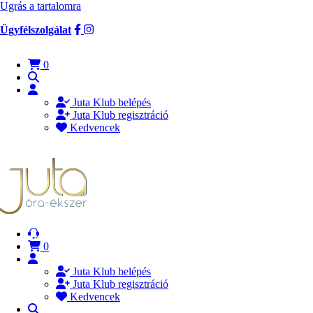
Ugrás a tartalomra
Ügyfélszolgálat
0
Juta Klub belépés
Juta Klub regisztráció
Kedvencek
0
Juta Klub belépés
Juta Klub regisztráció
Kedvencek