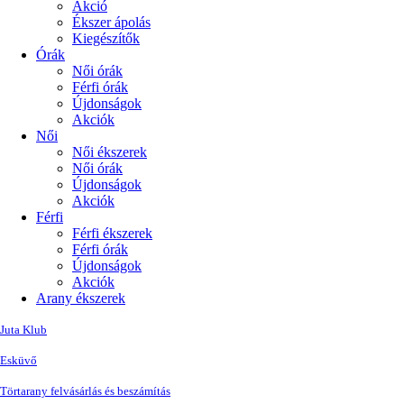
Akció
Ékszer ápolás
Kiegészítők
Órák
Női órák
Férfi órák
Újdonságok
Akciók
Női
Női ékszerek
Női órák
Újdonságok
Akciók
Férfi
Férfi ékszerek
Férfi órák
Újdonságok
Akciók
Arany ékszerek
Juta Klub
Esküvő
Törtarany felvásárlás és beszámítás