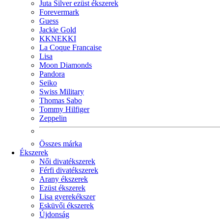
Juta Silver ezüst ékszerek
Forevermark
Guess
Jackie Gold
KKNEKKI
La Coque Francaise
Lisa
Moon Diamonds
Pandora
Seiko
Swiss Military
Thomas Sabo
Tommy Hilfiger
Zeppelin
Összes márka
Ékszerek
Női divatékszerek
Férfi divatékszerek
Arany ékszerek
Ezüst ékszerek
Lisa gyerekékszer
Esküvői ékszerek
Újdonság