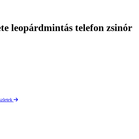
e leopárdmintás telefon zsinór
szletek