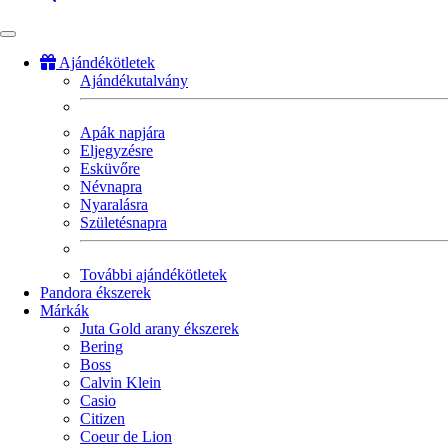
Ajándékötletek
Ajándékutalvány
Fő
navigáció
Apák napjára
Eljegyzésre
Esküvőre
Névnapra
Nyaralásra
Születésnapra
További ajándékötletek
Pandora ékszerek
Márkák
Juta Gold arany ékszerek
Bering
Boss
Calvin Klein
Casio
Citizen
Coeur de Lion