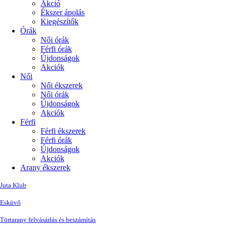
Akció
Ékszer ápolás
Kiegészítők
Órák
Női órák
Férfi órák
Újdonságok
Akciók
Női
Női ékszerek
Női órák
Újdonságok
Akciók
Férfi
Férfi ékszerek
Férfi órák
Újdonságok
Akciók
Arany ékszerek
Juta Klub
Esküvő
Törtarany felvásárlás és beszámítás