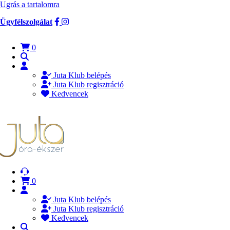
Ugrás a tartalomra
Ügyfélszolgálat
0
Juta Klub belépés
Juta Klub regisztráció
Kedvencek
0
Juta Klub belépés
Juta Klub regisztráció
Kedvencek