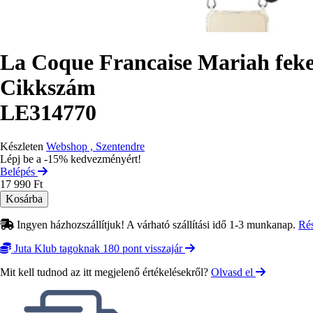
La Coque Francaise Mariah feket
Cikkszám
LE314770
Készleten
Webshop , Szentendre
Lépj be a -15% kedvezményért!
Belépés
17 990 Ft
Ingyen házhozszállítjuk! A várható szállítási idő 1-3 munkanap.
Ré
Juta Klub tagoknak 180 pont visszajár
Mit kell tudnod az itt megjelenő értékelésekről?
Olvasd el