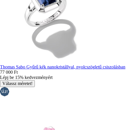
Thomas Sabo Gyűrű kék ​​nanokristállyal, nyolcszögletű csiszolásban
77 000 Ft
Lépj be 15% kedvezményért