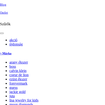
Blog
Outlet
Szűrők
akció
újdonság
+ Márka
arany ékszer
boss
calvin klein
coeur de lion
ezüst ékszer
forevermark
guess
jackie gold
juta
lisa jewelry for kids
moon diamonds