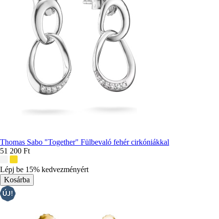
Thomas Sabo "Together" Fülbevaló fehér cirkóniákkal
51 200 Ft
További
színek:
Lépj be 15% kedvezményért