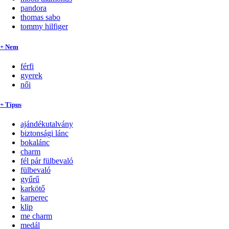
pandora
thomas sabo
tommy hilfiger
+ Nem
férfi
gyerek
női
+ Típus
ajándékutalvány
biztonsági lánc
bokalánc
charm
fél pár fülbevaló
fülbevaló
gyűrű
karkötő
karperec
klip
me charm
medál