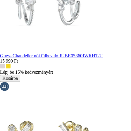
Guess Chandelier női fülbevaló JUBE05360JWRHT/U
15 990 Ft
További
színek:
Lépj be 15% kedvezményért