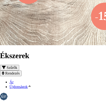
Ékszerek
Szűrők
Rendezés
Ár
Csökkenő
Újdonságok
rendezés