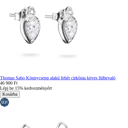
Thomas Sabo Könnycsepp alakú fehér cirkónia köves fülbevaló
46 900 Ft
Lépj be 15% kedvezményért