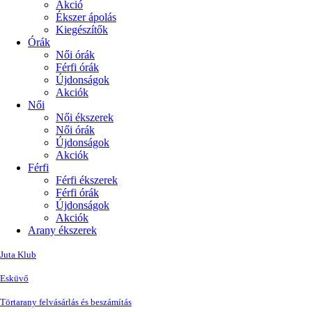
Akció
Ékszer ápolás
Kiegészítők
Órák
Női órák
Férfi órák
Újdonságok
Akciók
Női
Női ékszerek
Női órák
Újdonságok
Akciók
Férfi
Férfi ékszerek
Férfi órák
Újdonságok
Akciók
Arany ékszerek
Juta Klub
Esküvő
Törtarany felvásárlás és beszámítás