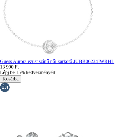
Guess Aurora ezüst színű női karkötő JUBB06234JWRHL
13 990 Ft
Lépj be 15% kedvezményért