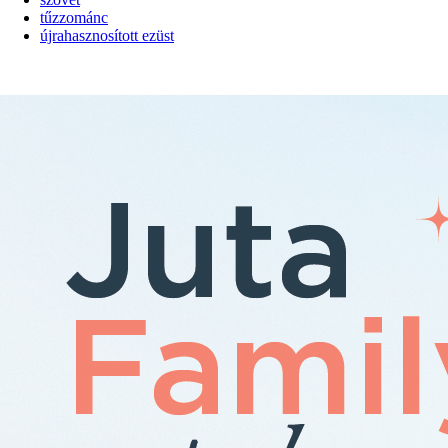
tűzzománc
újrahasznosított ezüst