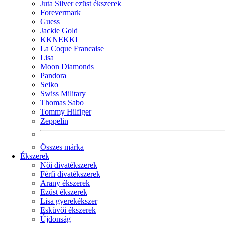
Juta Silver ezüst ékszerek
Forevermark
Guess
Jackie Gold
KKNEKKI
La Coque Francaise
Lisa
Moon Diamonds
Pandora
Seiko
Swiss Military
Thomas Sabo
Tommy Hilfiger
Zeppelin
Összes márka
Ékszerek
Női divatékszerek
Férfi divatékszerek
Arany ékszerek
Ezüst ékszerek
Lisa gyerekékszer
Esküvői ékszerek
Újdonság