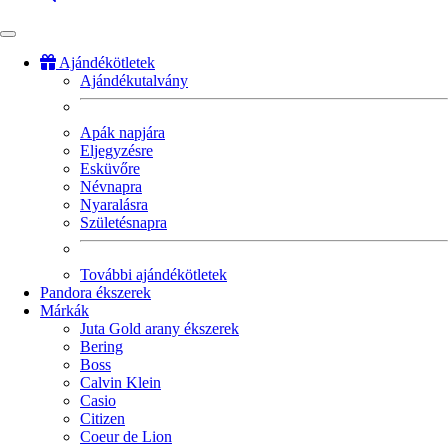
Ajándékötletek
Ajándékutalvány
Fő
navigáció
Apák napjára
Eljegyzésre
Esküvőre
Névnapra
Nyaralásra
Születésnapra
További ajándékötletek
Pandora ékszerek
Márkák
Juta Gold arany ékszerek
Bering
Boss
Calvin Klein
Casio
Citizen
Coeur de Lion