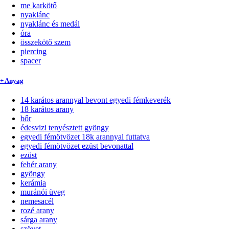
me karkötő
nyaklánc
nyaklánc és medál
óra
összekötő szem
piercing
spacer
+ Anyag
14 karátos arannyal bevont egyedi fémkeverék
18 karátos arany
bőr
édesvizi tenyésztett gyöngy
egyedi fémötvözet 18k arannyal futtatva
egyedi fémötvözet ezüst bevonattal
ezüst
fehér arany
gyöngy
kerámia
muránói üveg
nemesacél
rozé arany
sárga arany
szövet