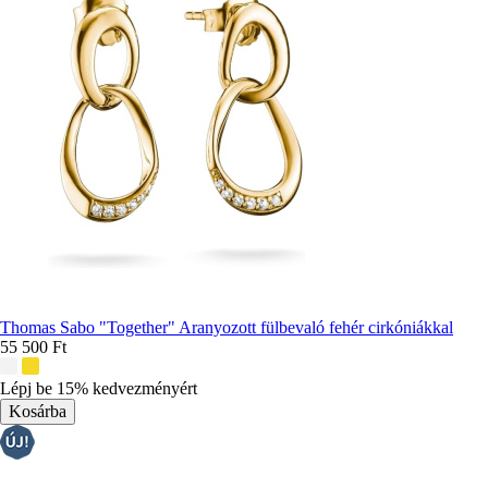
Thomas Sabo "Together" Aranyozott fülbevaló fehér cirkóniákkal
55 500 Ft
További
színek:
Lépj be 15% kedvezményért