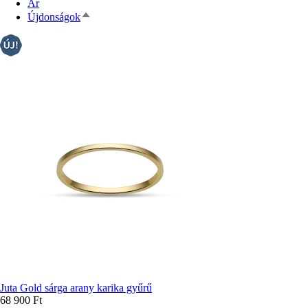
Ár
Csökkenő
Újdonságok
rendezés
Juta Gold sárga arany karika gyűrű
68 900 Ft