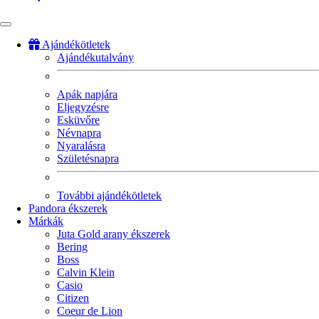
Ajándékötletek
Ajándékutalvány
Fő
navigáció
Apák napjára
Eljegyzésre
Esküvőre
Névnapra
Nyaralásra
Születésnapra
További ajándékötletek
Pandora ékszerek
Márkák
Juta Gold arany ékszerek
Bering
Boss
Calvin Klein
Casio
Citizen
Coeur de Lion