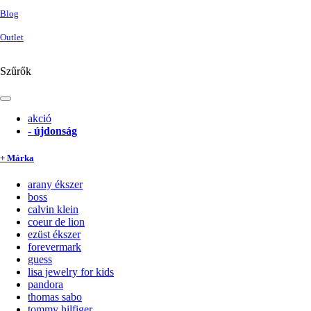
Blog
Outlet
Szűrők
akció
-
újdonság
+ Márka
arany ékszer
boss
calvin klein
coeur de lion
ezüst ékszer
forevermark
guess
lisa jewelry for kids
pandora
thomas sabo
tommy hilfiger