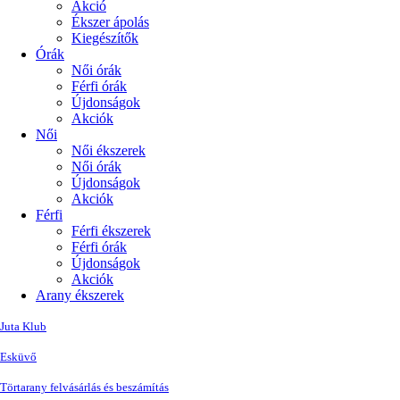
Akció
Ékszer ápolás
Kiegészítők
Órák
Női órák
Férfi órák
Újdonságok
Akciók
Női
Női ékszerek
Női órák
Újdonságok
Akciók
Férfi
Férfi ékszerek
Férfi órák
Újdonságok
Akciók
Arany ékszerek
Juta Klub
Esküvő
Törtarany felvásárlás és beszámítás