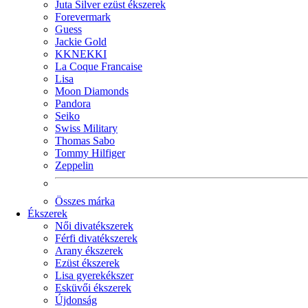
Juta Silver ezüst ékszerek
Forevermark
Guess
Jackie Gold
KKNEKKI
La Coque Francaise
Lisa
Moon Diamonds
Pandora
Seiko
Swiss Military
Thomas Sabo
Tommy Hilfiger
Zeppelin
Összes márka
Ékszerek
Női divatékszerek
Férfi divatékszerek
Arany ékszerek
Ezüst ékszerek
Lisa gyerekékszer
Esküvői ékszerek
Újdonság