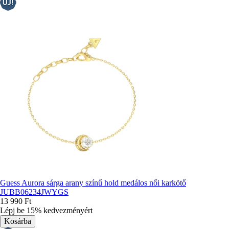
Guess Aurora sárga arany színű hold medálos női karkötő
JUBB06234JWYGS
13 990 Ft
Lépj be 15% kedvezményért