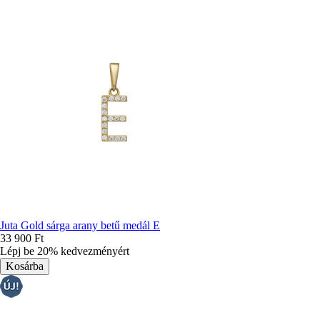
Juta Gold sárga arany betű medál E
33 900 Ft
Lépj be 20% kedvezményért