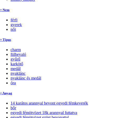
+ Nem
férfi
gyerek
női
+ Típus
charm
fülbevaló
gyűrű
karkötő
medál
nyaklánc
nyaklánc és medál
óra
+ Anyag
14 karátos arannyal bevont egyedi fémkeverék
bőr
egyedi fémötvözet 18k arannyal futtatva
egyedi fémötvözet ezüst bevonattal