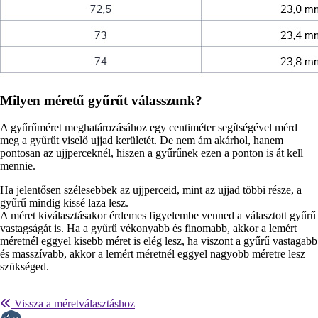
Milyen méretű gyűrűt válasszunk?
A gyűrűméret meghatározásához egy centiméter segítségével mérd
meg a gyűrűt viselő ujjad kerületét. De nem ám akárhol, hanem
pontosan az ujjperceknél, hiszen a gyűrűnek ezen a ponton is át kell
mennie.
Ha jelentősen szélesebbek az ujjperceid, mint az ujjad többi része, a
gyűrű mindig kissé laza lesz.
A méret kiválasztásakor érdemes figyelembe venned a választott gyűrű
vastagságát is. Ha a gyűrű vékonyabb és finomabb, akkor a lemért
méretnél eggyel kisebb méret is elég lesz, ha viszont a gyűrű vastagabb
és masszívabb, akkor a lemért méretnél eggyel nagyobb méretre lesz
szükséged.
Vissza a méretválasztáshoz