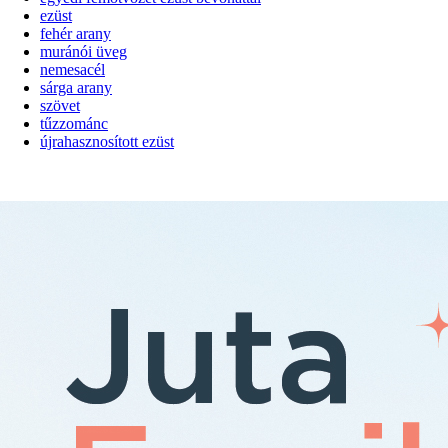
ezüst
fehér arany
muránói üveg
nemesacél
sárga arany
szövet
tűzzománc
újrahasznosított ezüst