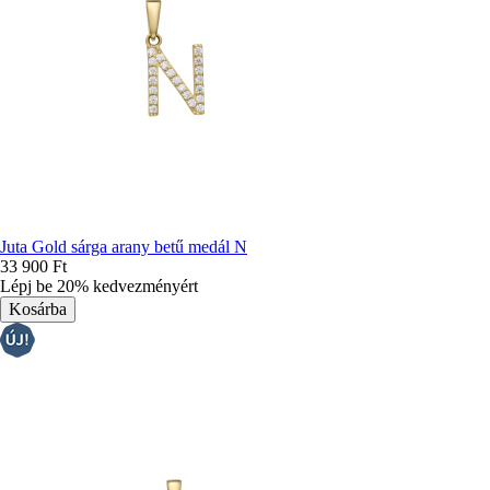
Juta Gold sárga arany betű medál N
33 900 Ft
Lépj be 20% kedvezményért