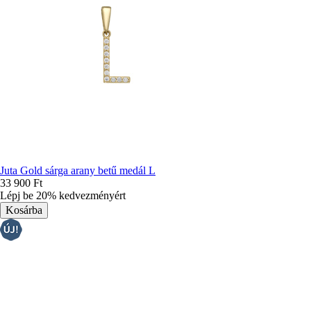
Juta Gold sárga arany betű medál L
33 900 Ft
Lépj be 20% kedvezményért