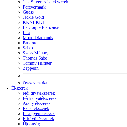
Juta Silver ezüst ékszerek
Forevermark
Guess
Jackie Gold
KKNEKKI
La Coque Francaise
Lisa
Moon Diamonds
Pandora
Seiko
Swiss Military
Thomas Sabo
Tommy Hilfiger
Zeppelin
Összes márka
Ékszerek
Női divatékszerek
Férfi divatékszerek
Arany ékszerek
Ezüst ékszerek
Lisa gyerekékszer
Esküvői ékszerek
Újdonság