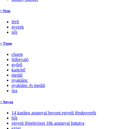
+ Nem
férfi
gyerek
női
+ Típus
charm
fülbevaló
gyűrű
karkötő
medál
nyaklánc
nyaklánc és medál
óra
+ Anyag
14 karátos arannyal bevont egyedi fémkeverék
bőr
egyedi fémötvözet 18k arannyal futtatva
ezüst