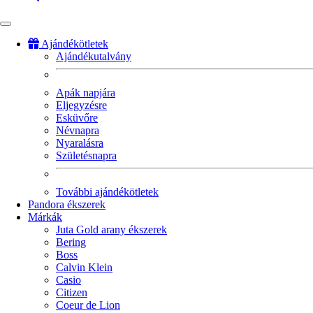
Ajándékötletek
Ajándékutalvány
Fő
navigáció
Apák napjára
Eljegyzésre
Esküvőre
Névnapra
Nyaralásra
Születésnapra
További ajándékötletek
Pandora ékszerek
Márkák
Juta Gold arany ékszerek
Bering
Boss
Calvin Klein
Casio
Citizen
Coeur de Lion