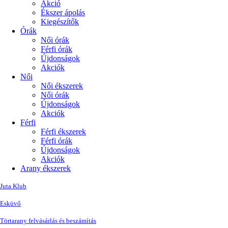
Akció
Ékszer ápolás
Kiegészítők
Órák
Női órák
Férfi órák
Újdonságok
Akciók
Női
Női ékszerek
Női órák
Újdonságok
Akciók
Férfi
Férfi ékszerek
Férfi órák
Újdonságok
Akciók
Arany ékszerek
Juta Klub
Esküvő
Törtarany felvásárlás és beszámítás