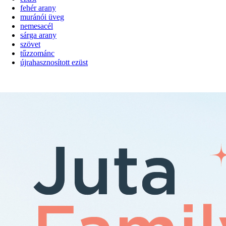
fehér arany
muránói üveg
nemesacél
sárga arany
szövet
tűzzománc
újrahasznosított ezüst