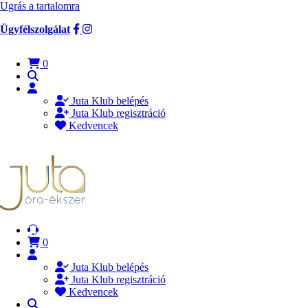
Ugrás a tartalomra
Ügyfélszolgálat
0
Juta Klub belépés
Juta Klub regisztráció
Kedvencek
0
Juta Klub belépés
Juta Klub regisztráció
Kedvencek