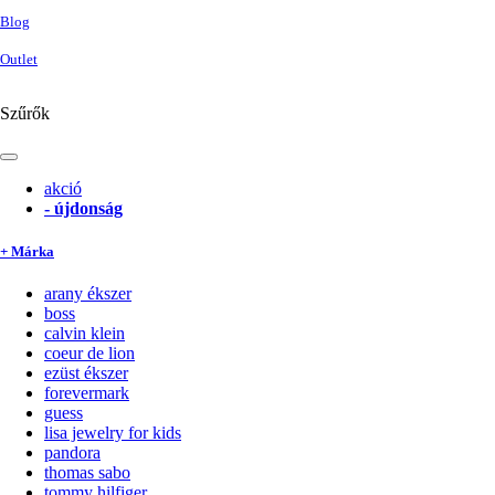
Blog
Outlet
Szűrők
akció
-
újdonság
+ Márka
arany ékszer
boss
calvin klein
coeur de lion
ezüst ékszer
forevermark
guess
lisa jewelry for kids
pandora
thomas sabo
tommy hilfiger