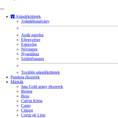
Ajándékötletek
Ajándékutalvány
Fő
navigáció
Apák napjára
Eljegyzésre
Esküvőre
Névnapra
Nyaralásra
Születésnapra
További ajándékötletek
Pandora ékszerek
Márkák
Juta Gold arany ékszerek
Bering
Boss
Calvin Klein
Casio
Citizen
Coeur de Lion