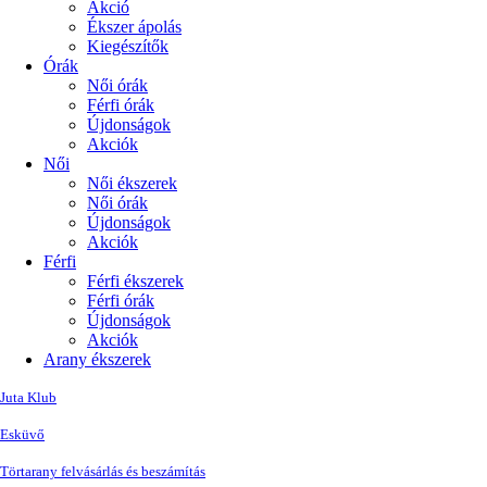
Akció
Ékszer ápolás
Kiegészítők
Órák
Női órák
Férfi órák
Újdonságok
Akciók
Női
Női ékszerek
Női órák
Újdonságok
Akciók
Férfi
Férfi ékszerek
Férfi órák
Újdonságok
Akciók
Arany ékszerek
Juta Klub
Esküvő
Törtarany felvásárlás és beszámítás