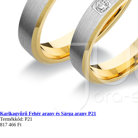
Karikagyűrű Fehér arany és Sárga arany P21
Termékkód: P21
817 466 Ft