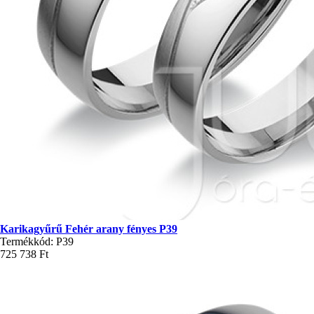
Karikagyűrű Fehér arany fényes P39
Termékkód: P39
725 738 Ft