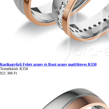
Karikagyűrű Fehér arany és Rozé arany matt|fényes R358
Termékkód: R358
921 388 Ft