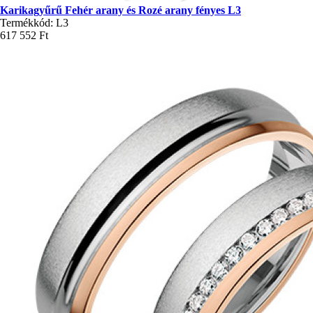
Karikagyűrű Fehér arany és Rozé arany fényes L3
Termékkód: L3
617 552 Ft