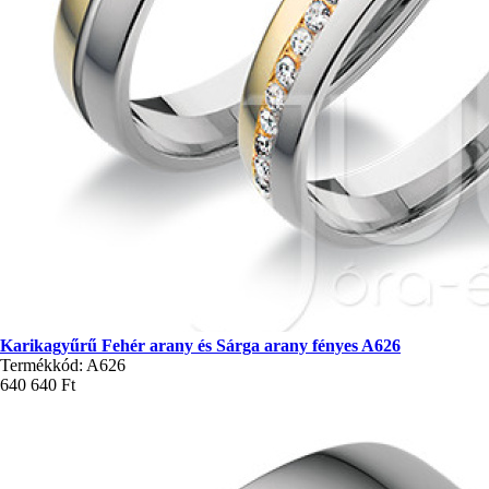
Karikagyűrű Fehér arany és Sárga arany fényes A626
Termékkód: A626
640 640 Ft