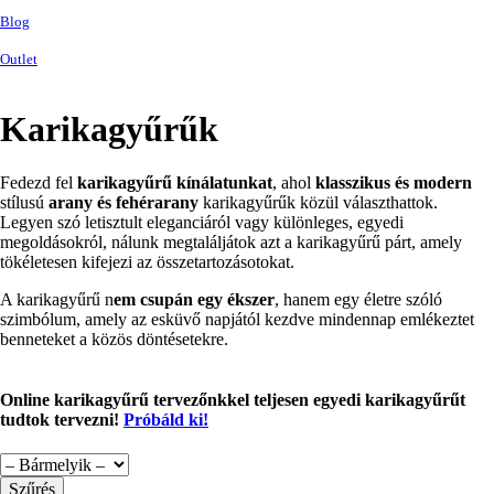
Blog
Outlet
Karikagyűrűk
Fedezd fel
karikagyűrű kínálatunkat
, ahol
klasszikus és modern
stílusú
arany és fehérarany
karikagyűrűk közül választhattok.
Legyen szó letisztult eleganciáról vagy különleges, egyedi
megoldásokról, nálunk megtaláljátok azt a karikagyűrű párt, amely
tökéletesen kifejezi az összetartozásotokat.
A karikagyűrű n
em csupán egy ékszer
, hanem egy életre szóló
szimbólum, amely az esküvő napjától kezdve mindennap emlékeztet
benneteket a közös döntésetekre.
Online karikagyűrű tervezőnkkel teljesen egyedi karikagyűrűt
tudtok tervezni!
Próbáld ki!