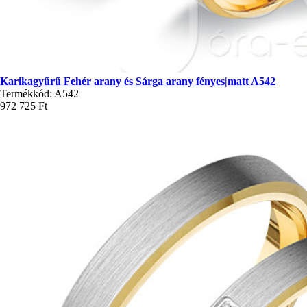
Karikagyűrű Fehér arany és Sárga arany fényes|matt A542
Termékkód: A542
972 725 Ft