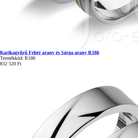
Karikagyűrű Fehér arany és Sárga arany R186
Termékkód: R186
832 520 Ft