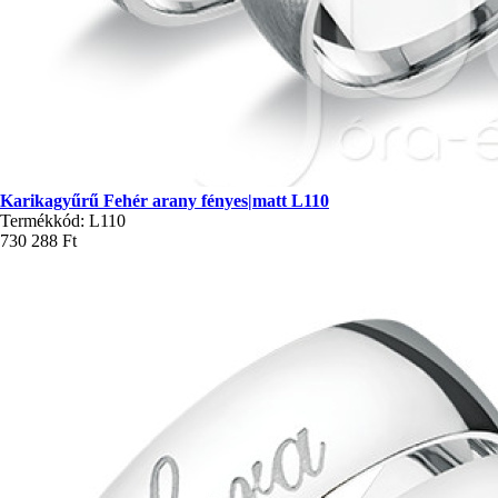
Karikagyűrű Fehér arany fényes|matt L110
Termékkód: L110
730 288 Ft