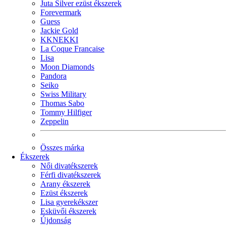
Juta Silver ezüst ékszerek
Forevermark
Guess
Jackie Gold
KKNEKKI
La Coque Francaise
Lisa
Moon Diamonds
Pandora
Seiko
Swiss Military
Thomas Sabo
Tommy Hilfiger
Zeppelin
Összes márka
Ékszerek
Női divatékszerek
Férfi divatékszerek
Arany ékszerek
Ezüst ékszerek
Lisa gyerekékszer
Esküvői ékszerek
Újdonság