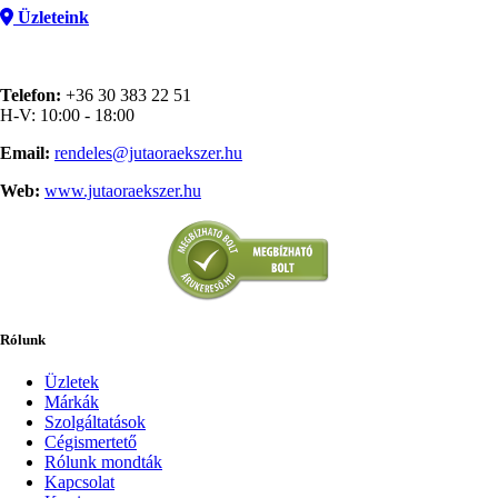
Üzleteink
Telefon:
+36 30 383 22 51
H-V: 10:00 - 18:00
Email:
rendeles@jutaoraekszer.hu
Web:
www.jutaoraekszer.hu
Rólunk
Üzletek
Márkák
Szolgáltatások
Cégismertető
Rólunk mondták
Kapcsolat