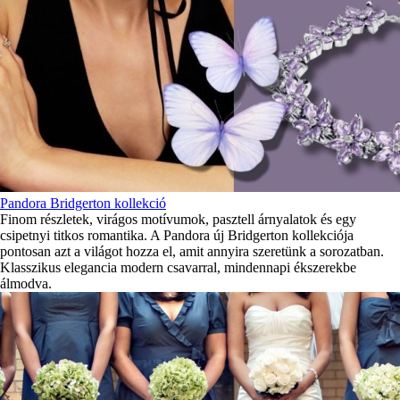
Pandora Bridgerton kollekció
Finom részletek, virágos motívumok, pasztell árnyalatok és egy
csipetnyi titkos romantika. A Pandora új Bridgerton kollekciója
pontosan azt a világot hozza el, amit annyira szeretünk a sorozatban.
Klasszikus elegancia modern csavarral, mindennapi ékszerekbe
álmodva.