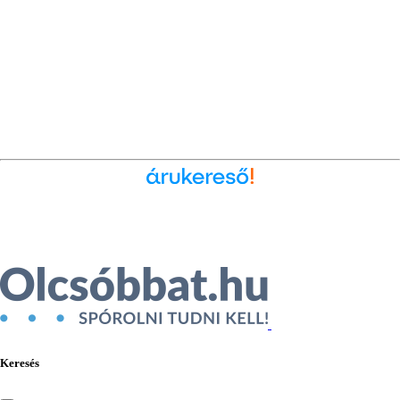
Ékszer az Árukeresőn
Keresés