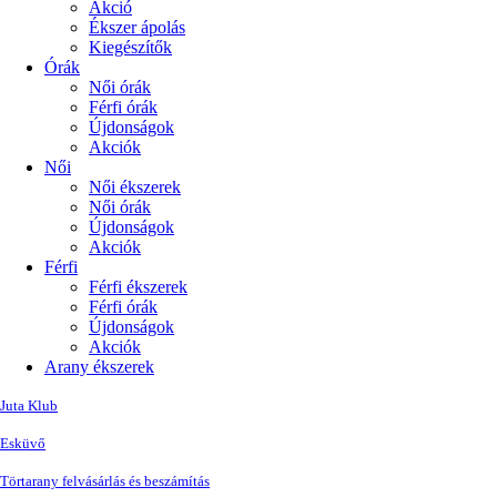
Akció
Ékszer ápolás
Kiegészítők
Órák
Női órák
Férfi órák
Újdonságok
Akciók
Női
Női ékszerek
Női órák
Újdonságok
Akciók
Férfi
Férfi ékszerek
Férfi órák
Újdonságok
Akciók
Arany ékszerek
Juta Klub
Esküvő
Törtarany felvásárlás és beszámítás