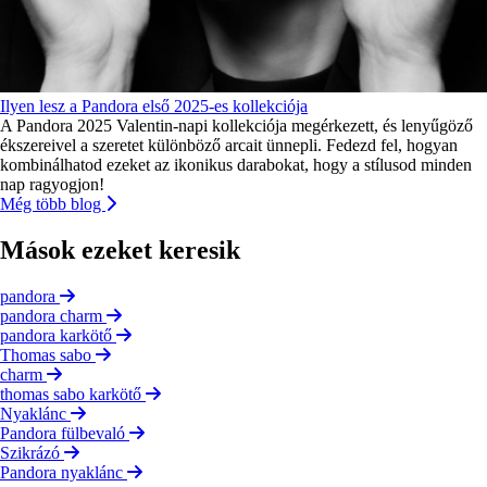
Ilyen lesz a Pandora első 2025-es kollekciója
A Pandora 2025 Valentin-napi kollekciója megérkezett, és lenyűgöző
ékszereivel a szeretet különböző arcait ünnepli. Fedezd fel, hogyan
kombinálhatod ezeket az ikonikus darabokat, hogy a stílusod minden
nap ragyogjon!
Még több blog
Mások ezeket keresik
pandora
pandora charm
pandora karkötő
Thomas sabo
charm
thomas sabo karkötő
Nyaklánc
Pandora fülbevaló
Szikrázó
Pandora nyaklánc