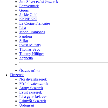
Juta Silver ezüst ékszerek
Forevermark
Guess
Jackie Gold
KKNEKKI
La Coque Francaise
Lisa
Moon Diamonds
Pandora
Seiko
Swiss Military
Thomas Sabo
Tommy Hilfiger
Zeppelin
Összes márka
Ékszerek
Női divatékszerek
Férfi divatékszerek
Arany ékszerek
Ezüst ékszerek
Lisa gyerekékszer
Esküvői ékszerek
Újdonság