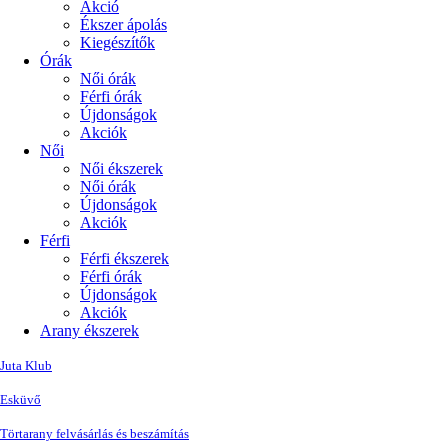
Akció
Ékszer ápolás
Kiegészítők
Órák
Női órák
Férfi órák
Újdonságok
Akciók
Női
Női ékszerek
Női órák
Újdonságok
Akciók
Férfi
Férfi ékszerek
Férfi órák
Újdonságok
Akciók
Arany ékszerek
Juta Klub
Esküvő
Törtarany felvásárlás és beszámítás