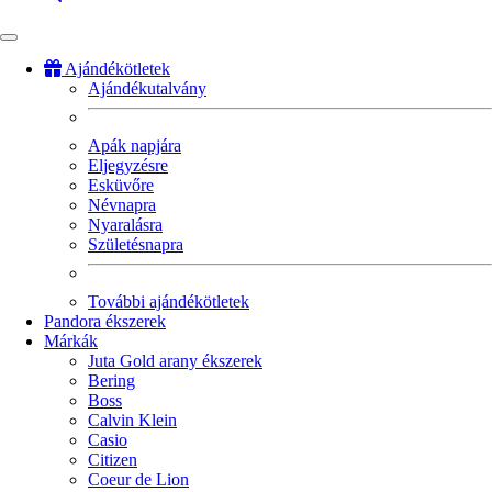
Ajándékötletek
Ajándékutalvány
Fő
navigáció
Apák napjára
Eljegyzésre
Esküvőre
Névnapra
Nyaralásra
Születésnapra
További ajándékötletek
Pandora ékszerek
Márkák
Juta Gold arany ékszerek
Bering
Boss
Calvin Klein
Casio
Citizen
Coeur de Lion