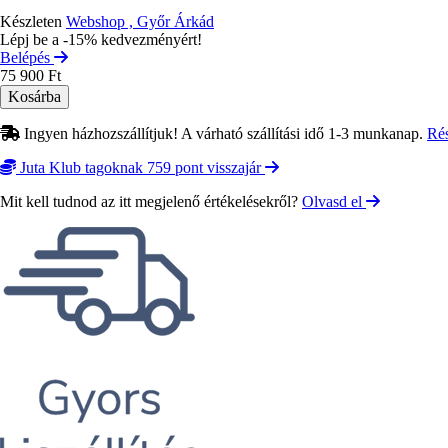
Készleten
Webshop , Győr Árkád
Lépj be a -15% kedvezményért!
Belépés
75 900 Ft
Ingyen házhozszállítjuk! A várható szállítási idő 1-3 munkanap.
Ré
Juta Klub tagoknak 759 pont visszajár
Mit kell tudnod az itt megjelenő értékelésekről?
Olvasd el