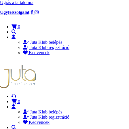
Ugrás a tartalomra
Ügyfélszolgálat
0
Juta Klub belépés
Juta Klub regisztráció
Kedvencek
0
Juta Klub belépés
Juta Klub regisztráció
Kedvencek