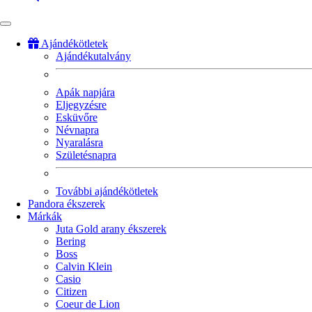
Ajándékötletek
Ajándékutalvány
Fő
navigáció
Apák napjára
Eljegyzésre
Esküvőre
Névnapra
Nyaralásra
Születésnapra
További ajándékötletek
Pandora ékszerek
Márkák
Juta Gold arany ékszerek
Bering
Boss
Calvin Klein
Casio
Citizen
Coeur de Lion