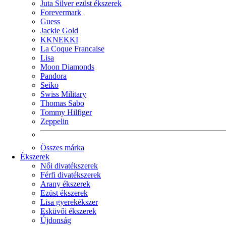
Juta Silver ezüst ékszerek
Forevermark
Guess
Jackie Gold
KKNEKKI
La Coque Francaise
Lisa
Moon Diamonds
Pandora
Seiko
Swiss Military
Thomas Sabo
Tommy Hilfiger
Zeppelin
Összes márka
Ékszerek
Női divatékszerek
Férfi divatékszerek
Arany ékszerek
Ezüst ékszerek
Lisa gyerekékszer
Esküvői ékszerek
Újdonság