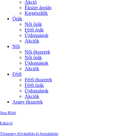
Akció
Ékszer ápolás
Kiegészítők
Órák
Női órák
Férfi órák
Újdonságok
Akciók
Női
Női ékszerek
Női órák
Újdonságok
Akciók
Férfi
Férfi ékszerek
Férfi órák
Újdonságok
Akciók
Arany ékszerek
Juta Klub
Esküvő
Törtarany felvásárlás és beszámítás