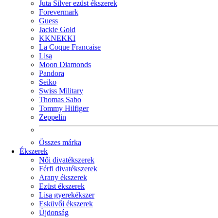
Juta Silver ezüst ékszerek
Forevermark
Guess
Jackie Gold
KKNEKKI
La Coque Francaise
Lisa
Moon Diamonds
Pandora
Seiko
Swiss Military
Thomas Sabo
Tommy Hilfiger
Zeppelin
Összes márka
Ékszerek
Női divatékszerek
Férfi divatékszerek
Arany ékszerek
Ezüst ékszerek
Lisa gyerekékszer
Esküvői ékszerek
Újdonság