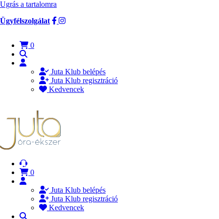
Ugrás a tartalomra
Ügyfélszolgálat
0
Juta Klub belépés
Juta Klub regisztráció
Kedvencek
0
Juta Klub belépés
Juta Klub regisztráció
Kedvencek