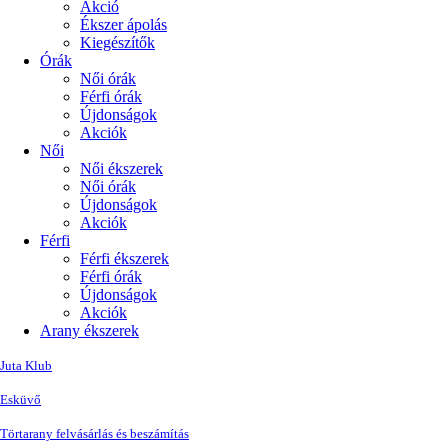
Akció
Ékszer ápolás
Kiegészítők
Órák
Női órák
Férfi órák
Újdonságok
Akciók
Női
Női ékszerek
Női órák
Újdonságok
Akciók
Férfi
Férfi ékszerek
Férfi órák
Újdonságok
Akciók
Arany ékszerek
Juta Klub
Esküvő
Törtarany felvásárlás és beszámítás