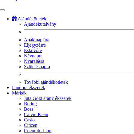
Ajándékötletek
Ajándékutalvány
Fő
navigáció
Apák napjára
Eljegyzésre
Esküvőre
Névnapra
Nyaralásra
Születésnapra
További ajándékötletek
Pandora ékszerek
Márkák
Juta Gold arany ékszerek
Bering
Boss
Calvin Klein
Casio
Citizen
Coeur de Lion