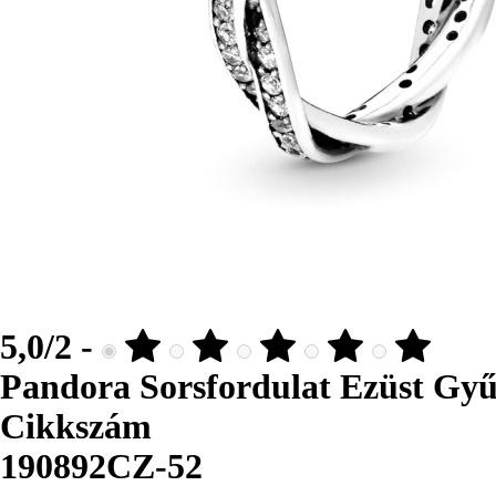
5,0/2 -
Pandora Sorsfordulat Ezüst Gy
Cikkszám
190892CZ-52