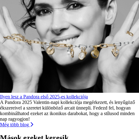
Ilyen lesz a Pandora első 2025-es kollekciója
A Pandora 2025 Valentin-napi kollekciója megérkezett, és lenyűgöző
ékszereivel a szeretet különböző arcait ünnepli. Fedezd fel, hogyan
kombinálhatod ezeket az ikonikus darabokat, hogy a stílusod minden
nap ragyogjon!
Még több blog
Mások ezeket keresik