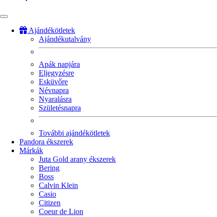
Ajándékötletek
Ajándékutalvány
Fő
navigáció
Apák napjára
Eljegyzésre
Esküvőre
Névnapra
Nyaralásra
Születésnapra
További ajándékötletek
Pandora ékszerek
Márkák
Juta Gold arany ékszerek
Bering
Boss
Calvin Klein
Casio
Citizen
Coeur de Lion