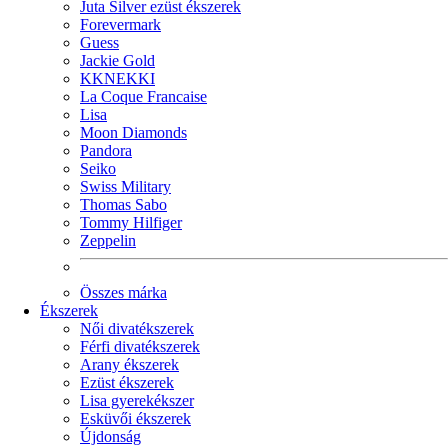
Juta Silver ezüst ékszerek
Forevermark
Guess
Jackie Gold
KKNEKKI
La Coque Francaise
Lisa
Moon Diamonds
Pandora
Seiko
Swiss Military
Thomas Sabo
Tommy Hilfiger
Zeppelin
Összes márka
Ékszerek
Női divatékszerek
Férfi divatékszerek
Arany ékszerek
Ezüst ékszerek
Lisa gyerekékszer
Esküvői ékszerek
Újdonság