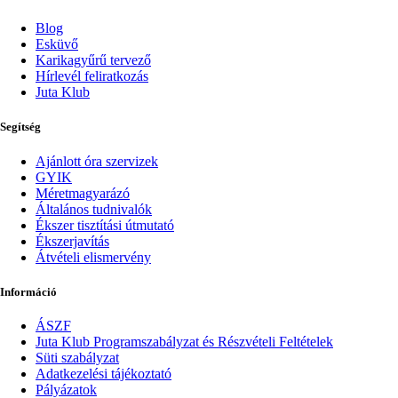
Blog
Esküvő
Karikagyűrű tervező
Hírlevél feliratkozás
Juta Klub
Segítség
Ajánlott óra szervizek
GYIK
Méretmagyarázó
Általános tudnivalók
Ékszer tisztítási útmutató
Ékszerjavítás
Átvételi elismervény
Információ
ÁSZF
Juta Klub Programszabályzat és Részvételi Feltételek
Süti szabályzat
Adatkezelési tájékoztató
Pályázatok