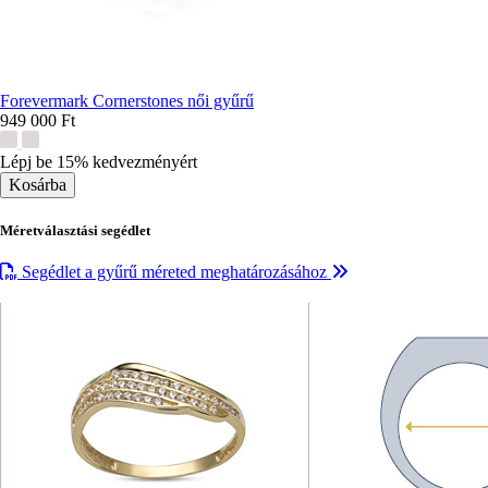
Forevermark Cornerstones női gyűrű
949 000 Ft
További
színek:
Lépj be 15% kedvezményért
Méretválasztási segédlet
Segédlet a gyűrű méreted meghatározásához