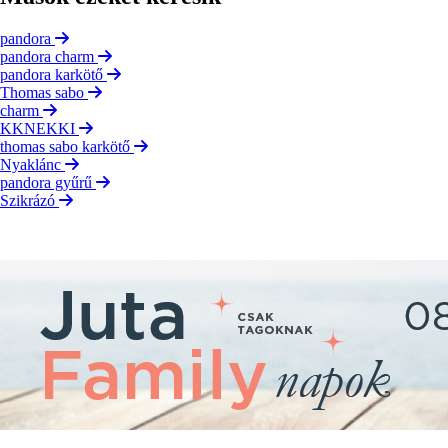
pandora
pandora charm
pandora karkötő
Thomas sabo
charm
KKNEKKI
thomas sabo karkötő
Nyaklánc
pandora gyűrű
Szikrázó