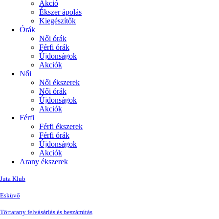
Akció
Ékszer ápolás
Kiegészítők
Órák
Női órák
Férfi órák
Újdonságok
Akciók
Női
Női ékszerek
Női órák
Újdonságok
Akciók
Férfi
Férfi ékszerek
Férfi órák
Újdonságok
Akciók
Arany ékszerek
Juta Klub
Esküvő
Törtarany felvásárlás és beszámítás