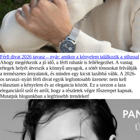
Férfi divat 2026 tavasz – nyár: amikor a kényelem találkozik a stílussal
Ahogy megérkezik a jó idő, a férfi ruhatár is fellélegezhet. A vastag
rétegek helyét átveszik a könnyű anyagok, a sötét tónusokat felváltják
a természetes árnyalatok, és minden egy kicsit lazábbá válik. A 2026-
os tavaszi–nyári férfi divat egyik legfontosabb üzenete: nem kell
választani a kényelem és az elegancia között. Ez a szezon a laza
eleganciáról szól és arról, hogy a részletek végre főszerepet kapnak.
Mutatjuk blogunkban a legfrissebb trendeket!