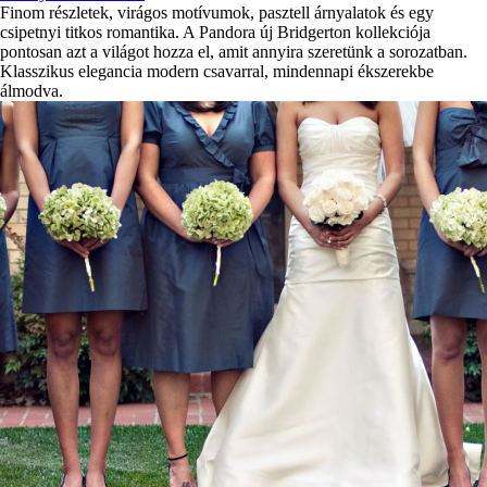
Finom részletek, virágos motívumok, pasztell árnyalatok és egy
csipetnyi titkos romantika. A Pandora új Bridgerton kollekciója
pontosan azt a világot hozza el, amit annyira szeretünk a sorozatban.
Klasszikus elegancia modern csavarral, mindennapi ékszerekbe
álmodva.