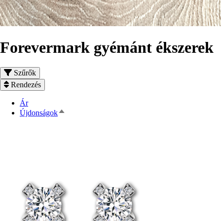
Forevermark gyémánt ékszerek
Szűrők
Rendezés
Ár
Csökkenő
Újdonságok
rendezés