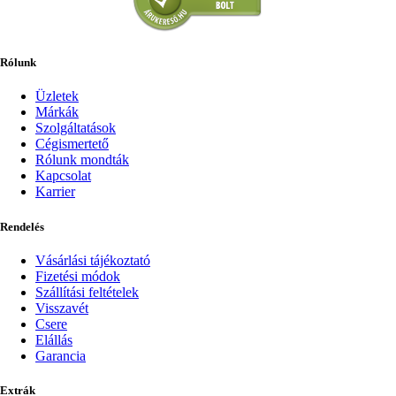
Rólunk
Üzletek
Márkák
Szolgáltatások
Cégismertető
Rólunk mondták
Kapcsolat
Karrier
Rendelés
Vásárlási tájékoztató
Fizetési módok
Szállítási feltételek
Visszavét
Csere
Elállás
Garancia
Extrák