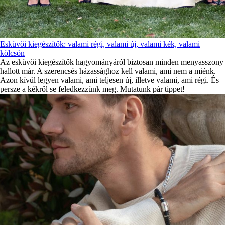
Esküvői kiegészítők: valami régi, valami új, valami kék, valami
kölcsön
Az esküvői kiegészítők hagyományáról biztosan minden menyasszony
hallott már. A szerencsés házassághoz kell valami, ami nem a miénk.
Azon kívül legyen valami, ami teljesen új, illetve valami, ami régi. És
persze a kékről se feledkezzünk meg. Mutatunk pár tippet!