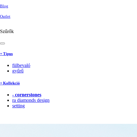
Blog
Outlet
Szűrők
+ Típus
fülbevaló
gyűrű
+ Kollekció
-
cornerstones
ra diamonds design
setting