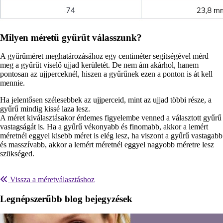
Milyen méretű gyűrűt válasszunk?
A gyűrűméret meghatározásához egy centiméter segítségével mérd
meg a gyűrűt viselő ujjad kerületét. De nem ám akárhol, hanem
pontosan az ujjperceknél, hiszen a gyűrűnek ezen a ponton is át kell
mennie.
Ha jelentősen szélesebbek az ujjperceid, mint az ujjad többi része, a
gyűrű mindig kissé laza lesz.
A méret kiválasztásakor érdemes figyelembe venned a választott gyűrű
vastagságát is. Ha a gyűrű vékonyabb és finomabb, akkor a lemért
méretnél eggyel kisebb méret is elég lesz, ha viszont a gyűrű vastagabb
és masszívabb, akkor a lemért méretnél eggyel nagyobb méretre lesz
szükséged.
Vissza a méretválasztáshoz
Legnépszerűbb blog bejegyzések