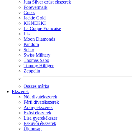
Juta Silver ezüst ékszerek
Forevermark
Guess
Jackie Gold
KKNEKKI
La Coque Francaise
Lisa
Moon Diamonds
Pandora
Seiko
Swiss Military
Thomas Sabo
Tommy Hilfiger
Zeppelin
Összes márka
Ékszerek
Női divatékszerek
Férfi divatékszerek
Arany ékszerek
Ezüst ékszerek
Lisa gyerekékszer
Esküvői ékszerek
Újdonság