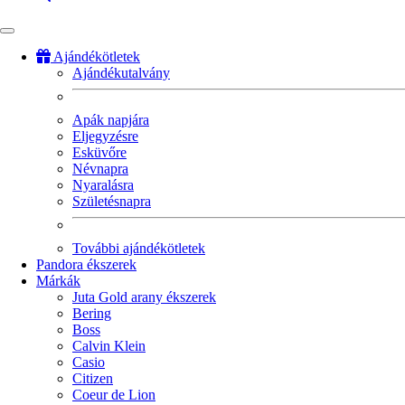
Ajándékötletek
Ajándékutalvány
Fő
navigáció
Apák napjára
Eljegyzésre
Esküvőre
Névnapra
Nyaralásra
Születésnapra
További ajándékötletek
Pandora ékszerek
Márkák
Juta Gold arany ékszerek
Bering
Boss
Calvin Klein
Casio
Citizen
Coeur de Lion