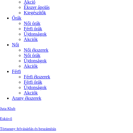
Akció
Ékszer ápolás
Kiegészítők
Órák
Női órák
Férfi órák
Újdonságok
Akciók
Női
Női ékszerek
Női órák
Újdonságok
Akciók
Férfi
Férfi ékszerek
Férfi órák
Újdonságok
Akciók
Arany ékszerek
Juta Klub
Esküvő
Törtarany felvásárlás és beszámítás