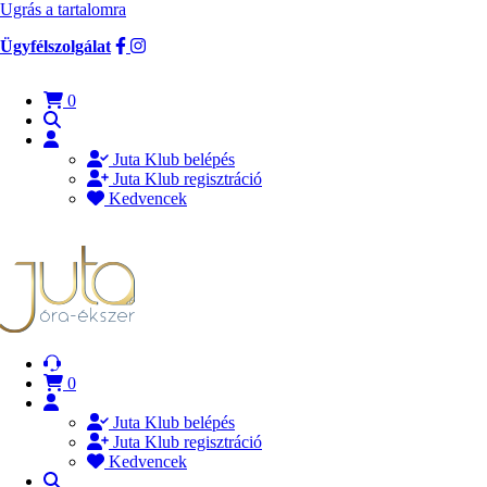
Ugrás a tartalomra
Ügyfélszolgálat
0
Juta Klub belépés
Juta Klub regisztráció
Kedvencek
0
Juta Klub belépés
Juta Klub regisztráció
Kedvencek