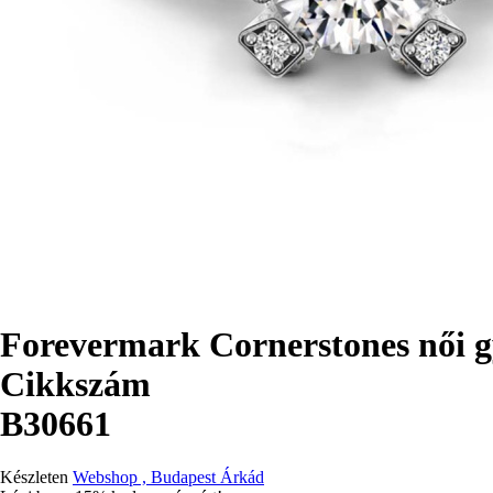
Forevermark Cornerstones női 
Cikkszám
B30661
Készleten
Webshop , Budapest Árkád