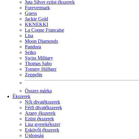
Juta Silver ezüst ékszerek
Forevermark
Guess
Jackie Gold
KKNEKKI
La Coque Francaise
Lisa
Moon Diamonds
Pandora
Seiko
Swiss Military
Thomas Sabo
Tommy Hilfiger
Zeppelin
Összes márka
Ékszerek
Női divatékszerek
Férfi divatékszerek
Arany ékszerek
Ezüst ékszerek
Lisa gyerekékszer
Esküvői ékszerek
Újdonság