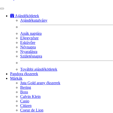
Ajándékötletek
Ajándékutalvány
Fő
navigáció
Apák napjára
Eljegyzésre
Esküvőre
Névnapra
Nyaralásra
Születésnapra
További ajándékötletek
Pandora ékszerek
Márkák
Juta Gold arany ékszerek
Bering
Boss
Calvin Klein
Casio
Citizen
Coeur de Lion