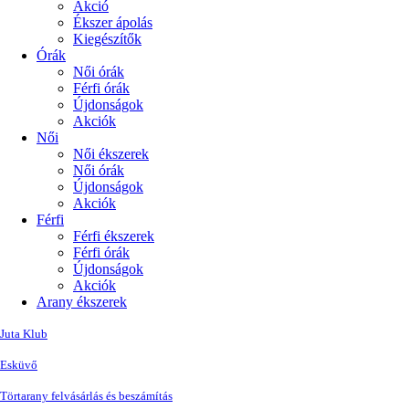
Akció
Ékszer ápolás
Kiegészítők
Órák
Női órák
Férfi órák
Újdonságok
Akciók
Női
Női ékszerek
Női órák
Újdonságok
Akciók
Férfi
Férfi ékszerek
Férfi órák
Újdonságok
Akciók
Arany ékszerek
Juta Klub
Esküvő
Törtarany felvásárlás és beszámítás