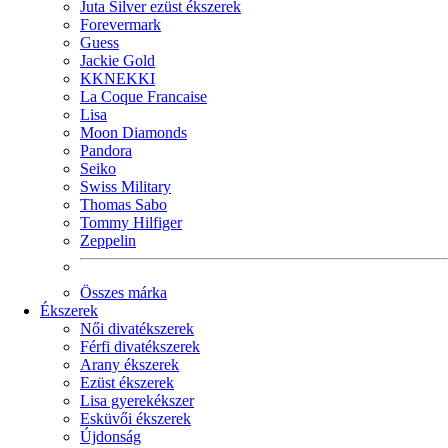
Juta Silver ezüst ékszerek
Forevermark
Guess
Jackie Gold
KKNEKKI
La Coque Francaise
Lisa
Moon Diamonds
Pandora
Seiko
Swiss Military
Thomas Sabo
Tommy Hilfiger
Zeppelin
Összes márka
Ékszerek
Női divatékszerek
Férfi divatékszerek
Arany ékszerek
Ezüst ékszerek
Lisa gyerekékszer
Esküvői ékszerek
Újdonság