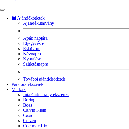
Ajándékötletek
Ajándékutalvány
Fő
navigáció
Apák napjára
Eljegyzésre
Esküvőre
Névnapra
Nyaralásra
Születésnapra
További ajándékötletek
Pandora ékszerek
Márkák
Juta Gold arany ékszerek
Bering
Boss
Calvin Klein
Casio
Citizen
Coeur de Lion