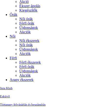
Akció
Ékszer ápolás
Kiegészítők
Órák
Női órák
Férfi órák
Újdonságok
Akciók
Női
Női ékszerek
Női órák
Újdonságok
Akciók
Férfi
Férfi ékszerek
Férfi órák
Újdonságok
Akciók
Arany ékszerek
Juta Klub
Esküvő
Törtarany felvásárlás és beszámítás