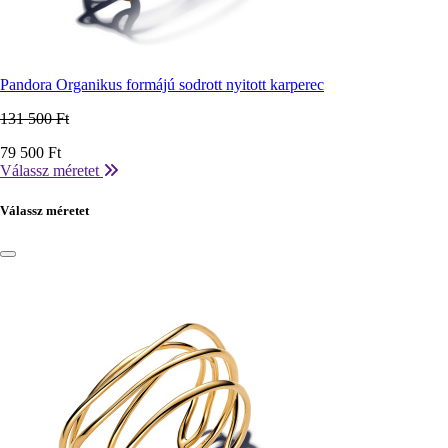
Pandora Organikus formájú sodrott nyitott karperec
131 500 Ft
Ár
79 500 Ft
Válassz méretet
Válassz méretet