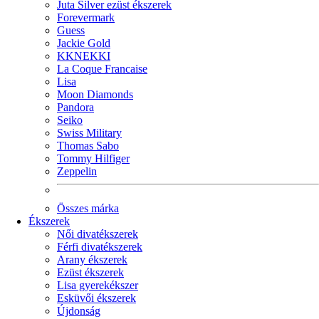
Juta Silver ezüst ékszerek
Forevermark
Guess
Jackie Gold
KKNEKKI
La Coque Francaise
Lisa
Moon Diamonds
Pandora
Seiko
Swiss Military
Thomas Sabo
Tommy Hilfiger
Zeppelin
Összes márka
Ékszerek
Női divatékszerek
Férfi divatékszerek
Arany ékszerek
Ezüst ékszerek
Lisa gyerekékszer
Esküvői ékszerek
Újdonság