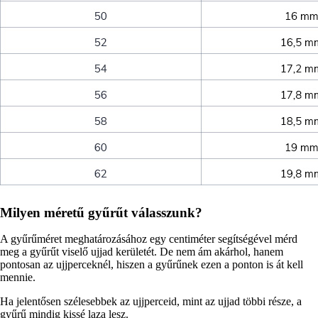
Milyen méretű gyűrűt válasszunk?
A gyűrűméret meghatározásához egy centiméter segítségével mérd
meg a gyűrűt viselő ujjad kerületét. De nem ám akárhol, hanem
pontosan az ujjperceknél, hiszen a gyűrűnek ezen a ponton is át kell
mennie.
Ha jelentősen szélesebbek az ujjperceid, mint az ujjad többi része, a
gyűrű mindig kissé laza lesz.