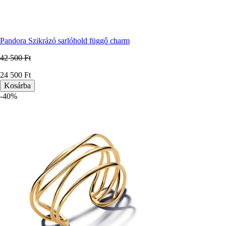
Pandora Szikrázó sarlóhold függő charm
42 500 Ft
Ár
24 500 Ft
-40%