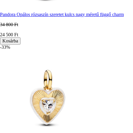
Pandora Opálos rózsaszín szeretet kulcs nagy méretű függő charm
34 800 Ft
Ár
24 500 Ft
-33%