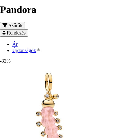
Pandora
Szűrők
Rendezés
Ár
Csökkenő
Újdonságok
rendezés
-32%