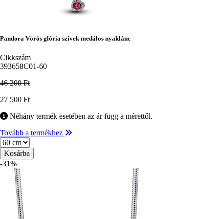
Pandora Vörös glória szívek medálos nyaklánc
Cikkszám
393658C01-60
46 200 Ft
Ár
27 500 Ft
Néhány termék esetében az ár függ a mérettől.
Tovább a termékhez
Méret
-31%