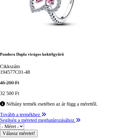
Pandora Dupla virágos koktélgyűrű
Cikkszám
194577C01-48
46 200 Ft
Ár
32 500 Ft
Néhány termék esetében az ár függ a mérettől.
Tovább a termékhez
Segítség a méreted meghatározásához
Méret