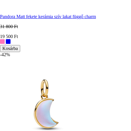
Pandora Matt fekete kerámia szív lakat függő charm
31 800 Ft
Ár
19 500 Ft
További
színek:
-42%