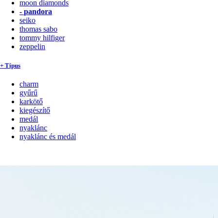
moon diamonds
-
pandora
seiko
thomas sabo
tommy hilfiger
zeppelin
+ Típus
charm
gyűrű
karkötő
kiegészítő
medál
nyaklánc
nyaklánc és medál