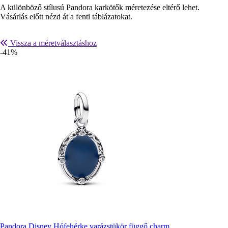
A különböző stílusú Pandora karkötők méretezése eltérő lehet.
Vásárlás előtt nézd át a fenti táblázatokat.
Vissza a méretválasztáshoz
-41%
Pandora Disney Hófehérke varázstükör függő charm