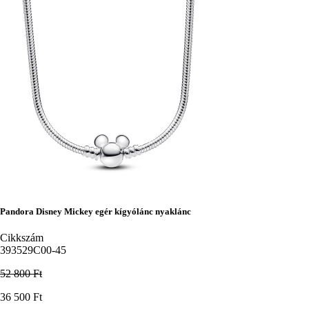
Pandora Disney Mickey egér kígyólánc nyaklánc
Cikkszám
393529C00-45
52 800 Ft
Ár
36 500 Ft