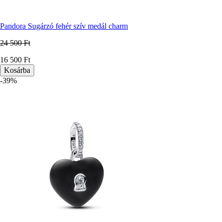
Pandora Sugárzó fehér szív medál charm
24 500 Ft
Ár
16 500 Ft
-39%