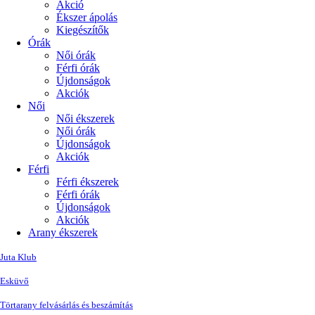
Akció
Ékszer ápolás
Kiegészítők
Órák
Női órák
Férfi órák
Újdonságok
Akciók
Női
Női ékszerek
Női órák
Újdonságok
Akciók
Férfi
Férfi ékszerek
Férfi órák
Újdonságok
Akciók
Arany ékszerek
Juta Klub
Esküvő
Törtarany felvásárlás és beszámítás