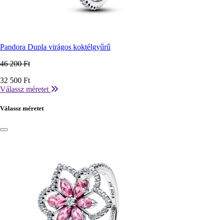
Pandora Dupla virágos koktélgyűrű
46 200 Ft
Ár
32 500 Ft
Válassz méretet
Válassz méretet