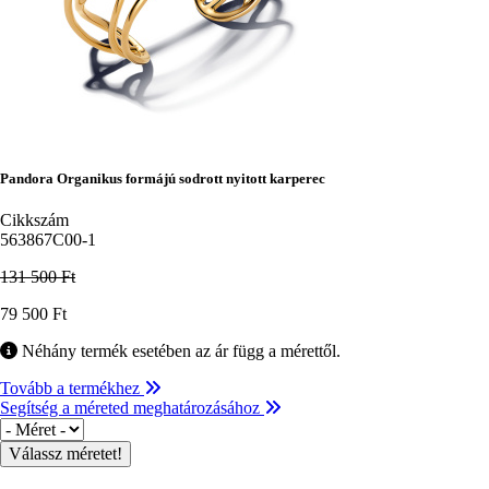
Pandora Organikus formájú sodrott nyitott karperec
Cikkszám
563867C00-1
131 500 Ft
Ár
79 500 Ft
Néhány termék esetében az ár függ a mérettől.
Tovább a termékhez
Segítség a méreted meghatározásához
Méret