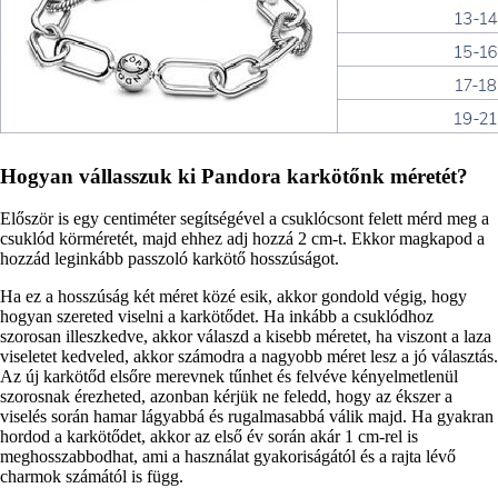
Hogyan vállasszuk ki Pandora karkötőnk méretét?
Először is egy centiméter segítségével a csuklócsont felett mérd meg a
csuklód körméretét, majd ehhez adj hozzá 2 cm-t. Ekkor magkapod a
hozzád leginkább passzoló karkötő hosszúságot.
Ha ez a hosszúság két méret közé esik, akkor gondold végig, hogy
hogyan szereted viselni a karkötődet. Ha inkább a csuklódhoz
szorosan illeszkedve, akkor válaszd a kisebb méretet, ha viszont a laza
viseletet kedveled, akkor számodra a nagyobb méret lesz a jó választás.
Az új karkötőd elsőre merevnek tűnhet és felvéve kényelmetlenül
szorosnak érezheted, azonban kérjük ne feledd, hogy az ékszer a
viselés során hamar lágyabbá és rugalmasabbá válik majd. Ha gyakran
hordod a karkötődet, akkor az első év során akár 1 cm-rel is
meghosszabbodhat, ami a használat gyakoriságától és a rajta lévő
charmok számától is függ.