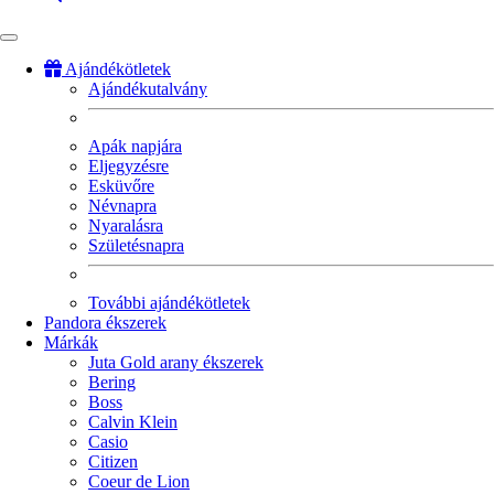
Ajándékötletek
Ajándékutalvány
Fő
navigáció
Apák napjára
Eljegyzésre
Esküvőre
Névnapra
Nyaralásra
Születésnapra
További ajándékötletek
Pandora ékszerek
Márkák
Juta Gold arany ékszerek
Bering
Boss
Calvin Klein
Casio
Citizen
Coeur de Lion