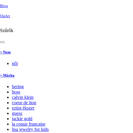
Blog
Outlet
Szűrők
+ Nem
női
+ Márka
bering
boss
calvin klein
coeur de lion
ezüst ékszer
guess
jackie gold
la coque francaise
lisa jewelry for kids