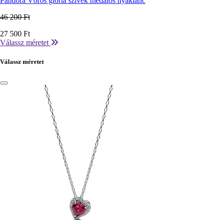
Pandora Vörös glória szívek medálos nyaklánc
46 200 Ft
Ár
27 500 Ft
Válassz méretet
Válassz méretet