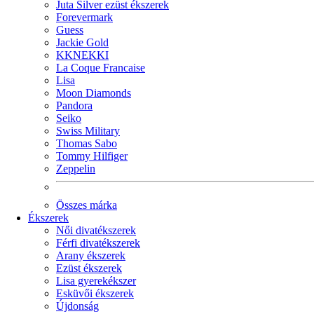
Juta Silver ezüst ékszerek
Forevermark
Guess
Jackie Gold
KKNEKKI
La Coque Francaise
Lisa
Moon Diamonds
Pandora
Seiko
Swiss Military
Thomas Sabo
Tommy Hilfiger
Zeppelin
Összes márka
Ékszerek
Női divatékszerek
Férfi divatékszerek
Arany ékszerek
Ezüst ékszerek
Lisa gyerekékszer
Esküvői ékszerek
Újdonság