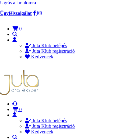
Ugrás a tartalomra
Ügyfélszolgálat
0
Juta Klub belépés
Juta Klub regisztráció
Kedvencek
0
Juta Klub belépés
Juta Klub regisztráció
Kedvencek