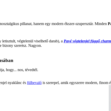
osztalgikus pillanat, hanem egy modern ékszer-szupersztár. Minden
P
 letisztult, végtelenül viselhető darab), a
Pavé végtelenjel függő char
te bizony szeretsz. Nagyon.
lusában
a, hogy... nos, tévedtél.
enjel nyaklánc és
fülbevaló
is szerepel, amik egyszerre modern, finom é