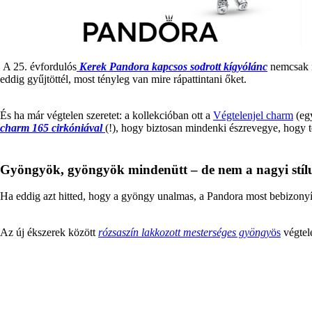
A 25. évfordulós
Kerek Pandora kapcsos sodrott kígyólánc
nemcsak n
eddig gyűjtöttél, most tényleg van mire rápattintani őket.
És ha már végtelen szeretet: a kollekcióban ott a
Végtelenjel charm
(egy
charm 165 cirkóniával
(!), hogy biztosan mindenki észrevegye, hogy 
Gyöngyök, gyöngyök mindenütt – de nem a nagyi stí
Ha eddig azt hitted, hogy a gyöngy unalmas, a Pandora most bebizonyítj
Az új ékszerek között
rózsaszín lakkozott mesterséges gyöngy
ös
végtel