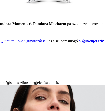
andora Moments és Pandora Me charm
passzol hozzá, szóval ha
m
„Infinite Love”
gravírozással
, és a szupercsillogó
V
égtelenjel szív
s mégis klasszikus megjelenést adnak.