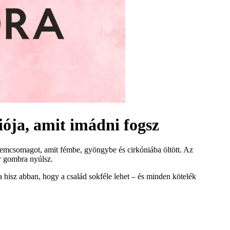
iója, amit imádni fogsz
lemcsomagot, amit fémbe, gyöngybe és cirkóniába öltött. Az
ár gombra nyúlsz.
isz abban, hogy a család sokféle lehet – és minden kötelék