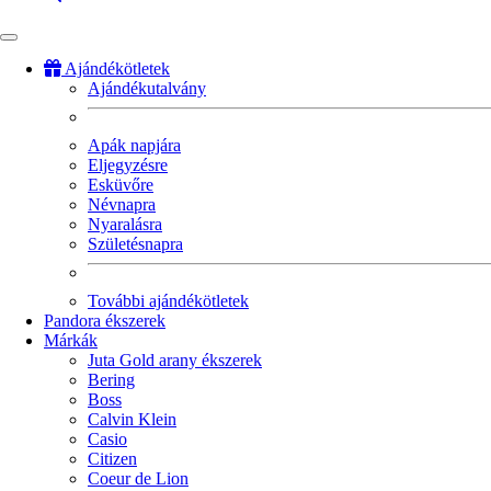
Ajándékötletek
Ajándékutalvány
Fő
navigáció
Apák napjára
Eljegyzésre
Esküvőre
Névnapra
Nyaralásra
Születésnapra
További ajándékötletek
Pandora ékszerek
Márkák
Juta Gold arany ékszerek
Bering
Boss
Calvin Klein
Casio
Citizen
Coeur de Lion