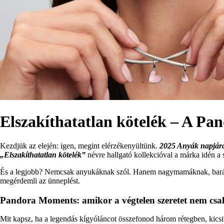
Elszakíthatatlan kötelék – A Pa
Kezdjük az elején: igen, megint elérzékenyültünk.
2025 Anyák napjár
„Elszakíthatatlan kötelék”
névre hallgató kollekcióval a márka idén a 
És a legjobb? Nemcsak anyukáknak szól. Hanem nagymamáknak, barátnő
megérdemli az ünneplést.
Pandora Moments: amikor a végtelen szeretet nem csa
Mit kapsz, ha a legendás kígyóláncot összefonod három rétegben, kicsi