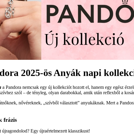
ndora 2025-ös Anyák napi kollekc
a
a Pandora nemcsak egy új kollekciót hozott el, hanem egy egész érze
szívhez szól – de tényleg, olyan darabokkal, amik után reflexből a kos
knek, nővéreknek, „szívből választott” anyukáknak. Mert a Pandora h
k frázis
t újragondolod? Egy újraértelmezett klasszikust!