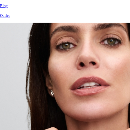
Blog
Outlet
Betekintő
kép