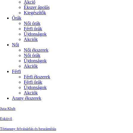
Akció
Ékszer ápolás
Kiegészítők
Órák
Női órák
Férfi órák
Újdonságok
Akciók
Női
Női ékszerek
Női órák
Újdonságok
Akciók
Férfi
Férfi ékszerek
Férfi órák
Újdonságok
Akciók
Arany ékszerek
Juta Klub
Esküvő
Törtarany felvásárlás és beszámítás