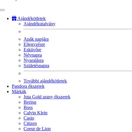
Ajándékötletek
Ajándékutalvány
Fő
navigáció
Apák napjára
Eljegyzésre
Esküvőre
Névnapra
Nyaralásra
Születésnapra
További ajándékötletek
Pandora ékszerek
Márkák
Juta Gold arany ékszerek
Bering
Boss
Calvin Klein
Casio
Citizen
Coeur de Lion