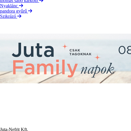
thomas sabo karkötő
Nyaklánc
pandora gyűrű
Szikrázó
Juta-Nefrit Kft.