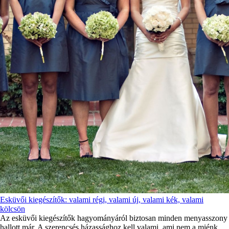
Esküvői kiegészítők: valami régi, valami új, valami kék, valami
kölcsön
Az esküvői kiegészítők hagyományáról biztosan minden menyasszony
hallott már. A szerencsés házassághoz kell valami, ami nem a miénk.