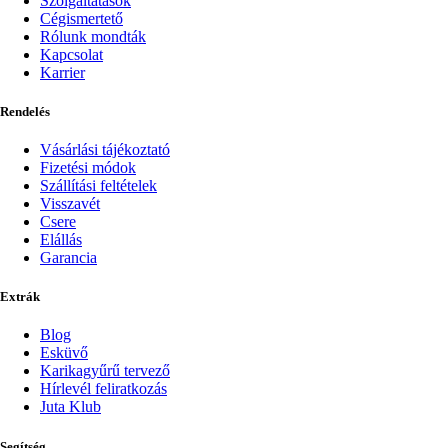
Szolgáltatások
Cégismertető
Rólunk mondták
Kapcsolat
Karrier
Rendelés
Vásárlási tájékoztató
Fizetési módok
Szállítási feltételek
Visszavét
Csere
Elállás
Garancia
Extrák
Blog
Esküvő
Karikagyűrű tervező
Hírlevél feliratkozás
Juta Klub
Segítség