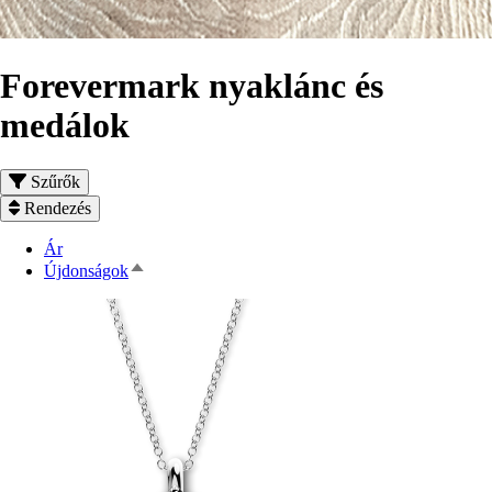
Forevermark nyaklánc és
medálok
Szűrők
Rendezés
Ár
Csökkenő
Újdonságok
rendezés