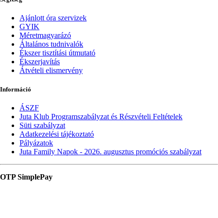
Ajánlott óra szervizek
GYIK
Méretmagyarázó
Általános tudnivalók
Ékszer tisztítási útmutató
Ékszerjavítás
Átvételi elismervény
Információ
ÁSZF
Juta Klub Programszabályzat és Részvételi Feltételek
Süti szabályzat
Adatkezelési tájékoztató
Pályázatok
Juta Family Napok - 2026. augusztus promóciós szabályzat
OTP SimplePay