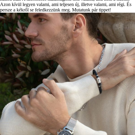
Azon kívül legyen valami, ami teljesen új, illetve valami, ami régi. És
persze a kékről se feledkezzünk meg. Mutatunk pár tippet!