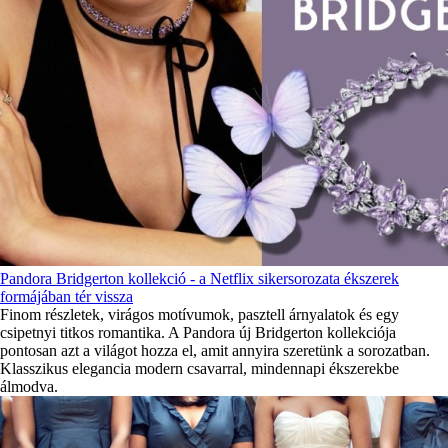
Pandora Bridgerton kollekció - a Netflix sikersorozata ékszerek
formájában tér vissza
Finom részletek, virágos motívumok, pasztell árnyalatok és egy
csipetnyi titkos romantika. A Pandora új Bridgerton kollekciója
pontosan azt a világot hozza el, amit annyira szeretünk a sorozatban.
Klasszikus elegancia modern csavarral, mindennapi ékszerekbe
álmodva.