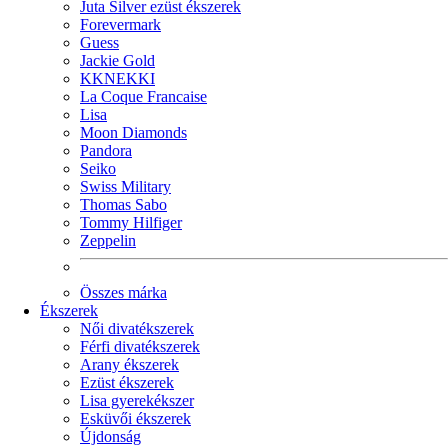
Juta Silver ezüst ékszerek
Forevermark
Guess
Jackie Gold
KKNEKKI
La Coque Francaise
Lisa
Moon Diamonds
Pandora
Seiko
Swiss Military
Thomas Sabo
Tommy Hilfiger
Zeppelin
Összes márka
Ékszerek
Női divatékszerek
Férfi divatékszerek
Arany ékszerek
Ezüst ékszerek
Lisa gyerekékszer
Esküvői ékszerek
Újdonság