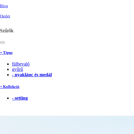
Blog
Outlet
Szűrők
+ Típus
fülbevaló
gyűrű
-
nyaklánc és medál
+ Kollekció
-
setting