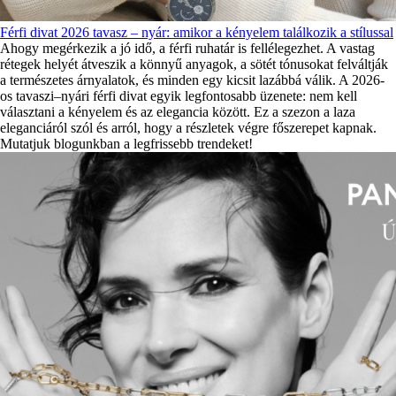
Férfi divat 2026 tavasz – nyár: amikor a kényelem találkozik a stílussal
Ahogy megérkezik a jó idő, a férfi ruhatár is fellélegezhet. A vastag
rétegek helyét átveszik a könnyű anyagok, a sötét tónusokat felváltják
a természetes árnyalatok, és minden egy kicsit lazábbá válik. A 2026-
os tavaszi–nyári férfi divat egyik legfontosabb üzenete: nem kell
választani a kényelem és az elegancia között. Ez a szezon a laza
eleganciáról szól és arról, hogy a részletek végre főszerepet kapnak.
Mutatjuk blogunkban a legfrissebb trendeket!