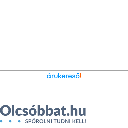
Ékszer az Árukeresőn