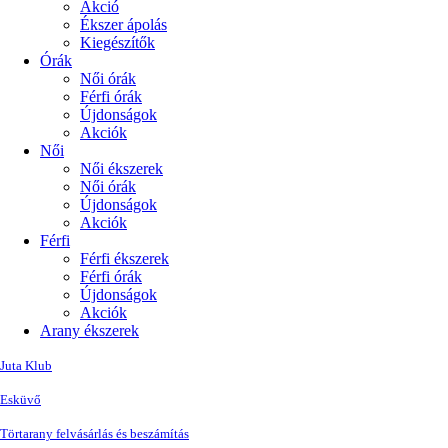
Akció
Ékszer ápolás
Kiegészítők
Órák
Női órák
Férfi órák
Újdonságok
Akciók
Női
Női ékszerek
Női órák
Újdonságok
Akciók
Férfi
Férfi ékszerek
Férfi órák
Újdonságok
Akciók
Arany ékszerek
Juta Klub
Esküvő
Törtarany felvásárlás és beszámítás