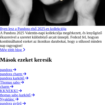
Ilyen lesz a Pandora első 2025-es kollekciója
A Pandora 2025 Valentin-napi kollekciója megérkezett, és lenyűgöző
ékszereivel a szeretet különböző arcait ünnepli. Fedezd fel, hogyan
kombinálhatod ezeket az ikonikus darabokat, hogy a stílusod minden
nap ragyogjon!
Még több blog
Mások ezeket keresik
pandora
pandora charm
pandora karkötő
Thomas sabo
charm
KKNEKKI
thomas sabo karkötő
Nyaklánc
pandora gyűrű