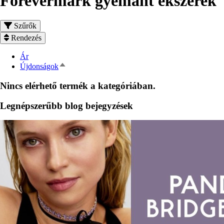
Forevermark gyémánt ékszerek
Szűrők
Rendezés
Ár
Csökkenő
Újdonságok
rendezés
Nincs elérhető termék a kategóriában.
Legnépszerűbb blog bejegyzések