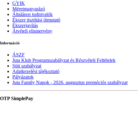
GYIK
Méretmagyarázó
Általános tudnivalók
Ékszer tisztítási útmutató
Ékszerjavítás
Átvételi elismervény
Információ
ÁSZF
Juta Klub Programszabályzat és Részvételi Feltételek
Süti szabályzat
Adatkezelési tájékoztató
Pályázatok
Juta Family Napok - 2026. augusztus promóciós szabályzat
OTP SimplePay