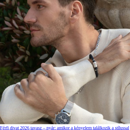
Férfi divat 2026 tavasz – nyár: amikor a kényelem találkozik a stílussal