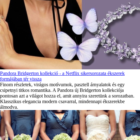
Pandora Bridgerton kollekció - a Netflix sikersorozata ékszerek
formájában tér vissza
Finom részletek, virágos motívumok, pasztell árnyalatok és egy
csipetnyi titkos romantika. A Pandora új Bridgerton kollekciója
pontosan azt a világot hozza el, amit annyira szeretünk a sorozatban.
Klasszikus elegancia modern csavarral, mindennapi ékszerekbe
álmodva.