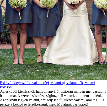
Esküvői kiegészítők: valami régi, valami új, valami kék, valami
kölcsön
Az esküvői kiegészítők hagyományáról biztosan minden menyasszony
hallott már. A szerencsés házassághoz kell valami, ami nem a miénk.
Azon kívül legyen valami, ami teljesen új, illetve valami, ami régi. És
persze a kékről se feledkezzünk meg. Mutatunk pár tippet!