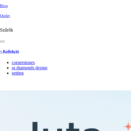
Blog
Outlet
Szűrők
+ Kollekció
cornerstones
ra diamonds design
setting