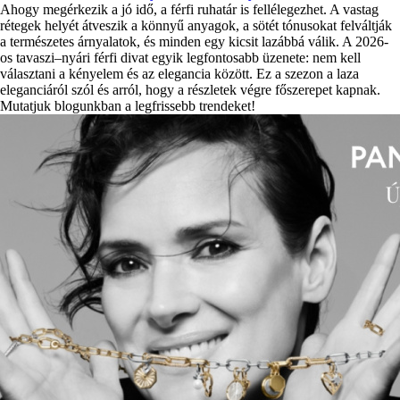
Ahogy megérkezik a jó idő, a férfi ruhatár is fellélegezhet. A vastag
rétegek helyét átveszik a könnyű anyagok, a sötét tónusokat felváltják
a természetes árnyalatok, és minden egy kicsit lazábbá válik. A 2026-
os tavaszi–nyári férfi divat egyik legfontosabb üzenete: nem kell
választani a kényelem és az elegancia között. Ez a szezon a laza
eleganciáról szól és arról, hogy a részletek végre főszerepet kapnak.
Mutatjuk blogunkban a legfrissebb trendeket!