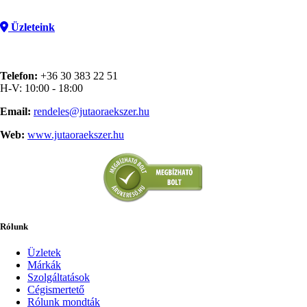
Üzleteink
Telefon:
+36 30 383 22 51
H-V: 10:00 - 18:00
Email:
rendeles@jutaoraekszer.hu
Web:
www.jutaoraekszer.hu
Rólunk
Üzletek
Márkák
Szolgáltatások
Cégismertető
Rólunk mondták