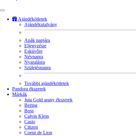
Ajándékötletek
Ajándékutalvány
Fő
navigáció
Apák napjára
Eljegyzésre
Esküvőre
Névnapra
Nyaralásra
Születésnapra
További ajándékötletek
Pandora ékszerek
Márkák
Juta Gold arany ékszerek
Bering
Boss
Calvin Klein
Casio
Citizen
Coeur de Lion