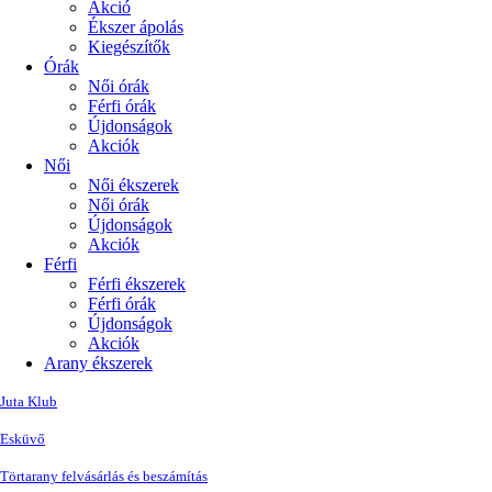
Akció
Ékszer ápolás
Kiegészítők
Órák
Női órák
Férfi órák
Újdonságok
Akciók
Női
Női ékszerek
Női órák
Újdonságok
Akciók
Férfi
Férfi ékszerek
Férfi órák
Újdonságok
Akciók
Arany ékszerek
Juta Klub
Esküvő
Törtarany felvásárlás és beszámítás