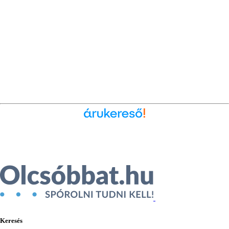
Ékszer az Árukeresőn
Keresés