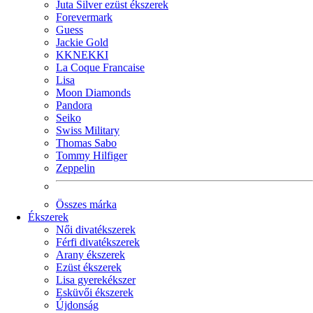
Juta Silver ezüst ékszerek
Forevermark
Guess
Jackie Gold
KKNEKKI
La Coque Francaise
Lisa
Moon Diamonds
Pandora
Seiko
Swiss Military
Thomas Sabo
Tommy Hilfiger
Zeppelin
Összes márka
Ékszerek
Női divatékszerek
Férfi divatékszerek
Arany ékszerek
Ezüst ékszerek
Lisa gyerekékszer
Esküvői ékszerek
Újdonság