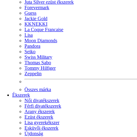
Juta Silver ezüst ékszerek
Forevermark
Guess
Jackie Gold
KKNEKKI
La Coque Francaise
Lisa
Moon Diamonds
Pandora
Seiko
Swiss Military
Thomas Sabo
Tommy Hilfiger
Zeppelin
Összes márka
Ékszerek
Női divatékszerek
Férfi divatékszerek
Arany ékszerek
Ezüst ékszerek
Lisa gyerekékszer
Esküvői ékszerek
Újdonság