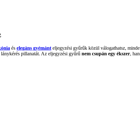
z
kónia
és
elegáns gyémánt
eljegyzési gyűrűk közül válogathatsz, minde
 lánykérés pillanatát. Az eljegyzési gyűrű
nem csupán egy ékszer
, ha