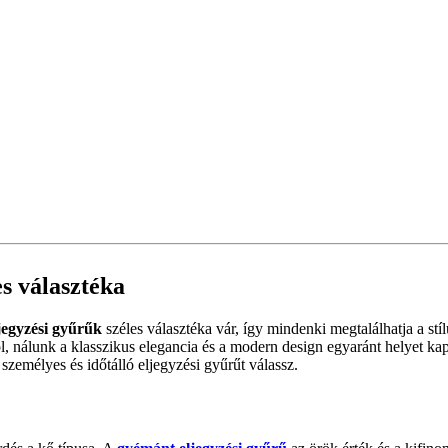
s választéka
jegyzési gyűrűk
széles választéka vár, így mindenki megtalálhatja a stí
ól, nálunk a klasszikus elegancia és a modern design egyaránt helyet kap
személyes és időtálló eljegyzési gyűrűt válassz.