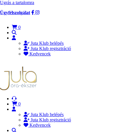
Ugrás a tartalomra
Ügyfélszolgálat
0
Juta Klub belépés
Juta Klub regisztráció
Kedvencek
0
Juta Klub belépés
Juta Klub regisztráció
Kedvencek