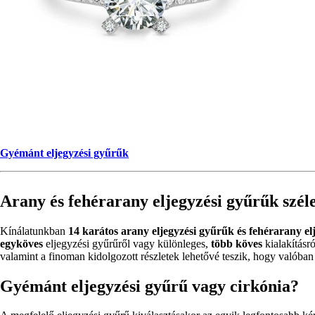
Gyémánt eljegyzési gyűrűk
Arany és fehérarany eljegyzési gyűrűk széle
Kínálatunkban
14 karátos
arany eljegyzési gyűrűk és fehérarany
el
egyköves
eljegyzési gyűrűről vagy különleges,
több köves
kialakításr
valamint a finoman kidolgozott részletek lehetővé teszik, hogy valóban 
Gyémánt eljegyzési gyűrű vagy cirkónia?