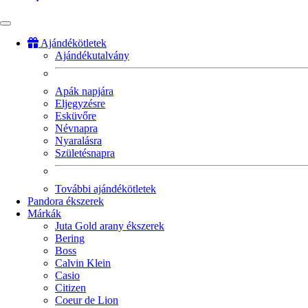
Ajándékötletek
Ajándékutalvány
Fő
navigáció
Apák napjára
Eljegyzésre
Esküvőre
Névnapra
Nyaralásra
Születésnapra
További ajándékötletek
Pandora ékszerek
Márkák
Juta Gold arany ékszerek
Bering
Boss
Calvin Klein
Casio
Citizen
Coeur de Lion