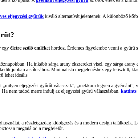
rdés a kő típusa. A
gyémánt eljegyzési gyűrű
az örök érték és a kifinom
ves eljegyzési gyűrűk
kiváló alternatívát jelentenek. A különböző kőf
űrűt?
er egy
életre szóló emlék
et hordoz. Érdemes figyelembe venni a gyűrű stíl
köznapokban. Ha inkább sárga arany ékszereket visel, egy sárga arany e
kedik jobban a stílusához. Minimalista megjelenéshez egy letisztult, kl
 lehet ideális.
int „milyen eljegyzési gyűrűt válasszak”, „mekkora legyen a gyémánt”, 
d. Ha nem tudod merre indulj az eljegyzési gyűrű választásban,
kattints
asználat, a részletgazdag kidolgozás és a modern design találkozik. 
biztosan megtalálod a megfelelőt.