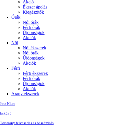
Akció
Ékszer ápolás
Kiegészítők
Órák
Női órák
Férfi órák
Újdonságok
Akciók
Női
Női ékszerek
Női órák
Újdonságok
Akciók
Férfi
Férfi ékszerek
Férfi órák
Újdonságok
Akciók
Arany ékszerek
Juta Klub
Esküvő
Törtarany felvásárlás és beszámítás