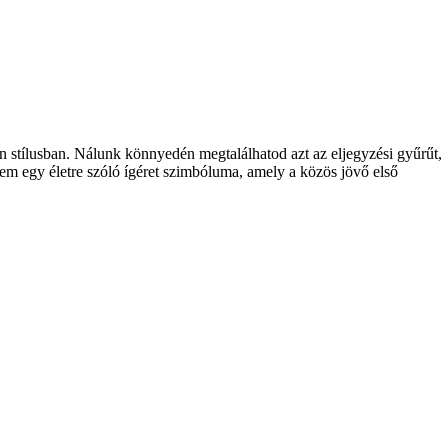
n stílusban. Nálunk könnyedén megtalálhatod azt az eljegyzési gyűrűt,
nem egy életre szóló ígéret szimbóluma, amely a közös jövő első