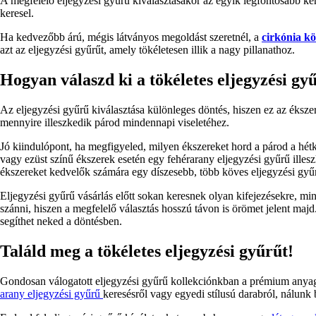
A megfelelő eljegyzési gyűrű kiválasztásakor az egyik legfontosabb ké
keresel.
Ha kedvezőbb árú, mégis látványos megoldást szeretnél, a
cirkónia kö
azt az eljegyzési gyűrűt, amely tökéletesen illik a nagy pillanathoz.
Hogyan válaszd ki a tökéletes eljegyzési gy
Az eljegyzési gyűrű kiválasztása különleges döntés, hiszen ez az éksz
mennyire illeszkedik párod mindennapi viseletéhez.
Jó kiindulópont, ha megfigyeled, milyen ékszereket hord a párod a hét
vagy ezüst színű ékszerek esetén egy fehérarany eljegyzési gyűrű illesz
ékszereket kedvelők számára egy díszesebb, több köves eljegyzési gyűrű
Eljegyzési gyűrű vásárlás előtt sokan keresnek olyan kifejezésekre, m
szánni, hiszen a megfelelő választás hosszú távon is örömet jelent maj
segíthet neked a döntésben.
Találd meg a tökéletes eljegyzési gyűrűt!
Gondosan válogatott eljegyzési gyűrű kollekciónkban a prémium anyagh
arany eljegyzési gyűrű
keresésről vagy egyedi stílusú darabról, nálunk 