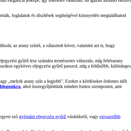
ult elegancia jelképe, így tökéletes választás, ha igazán időtálló ékszert
ormák, foglalatok és díszítések segítségével könnyedén megtalálhatod
usát, az arany színét, a választott követ, valamint azt is, hogy
ljegyzési gyűrű lesz számára természetes választás, míg fehérarany
asszikus egyköves eljegyzési gyűrű passzol, míg a feltűnőbb, különleges
vagy „melyik arany szín a legjobb”. Ezekre a kérdésekre érdemes időt
 blogunkra
, ahol összegyűjtöttünk minden fontos szempontot, ami
Legyen szó
gyémánt eljegyzési gyűrű
vásárlásról, vagy
egyszerűbb