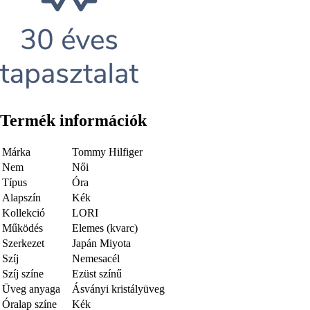
Termék információk
Márka
Tommy Hilfiger
Nem
Női
Típus
Óra
Alapszín
Kék
Kollekció
LORI
Működés
Elemes (kvarc)
Szerkezet
Japán Miyota
Szíj
Nemesacél
Szíj színe
Ezüst színű
Üveg anyaga
Ásványi kristályüveg
Óralap színe
Kék