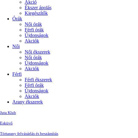
Akció
Ékszer ápolás
Kiegészítők
Órák
Női órák
Férfi órák
Újdonságok
Akciók
Női
Női ékszerek
Női órák
Újdonságok
Akciók
Férfi
Férfi ékszerek
Férfi órák
Újdonságok
Akciók
Arany ékszerek
Juta Klub
Esküvő
Törtarany felvásárlás és beszámítás