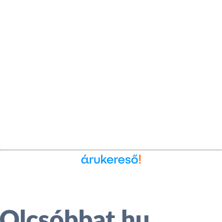
Ékszer az Árukeresőn