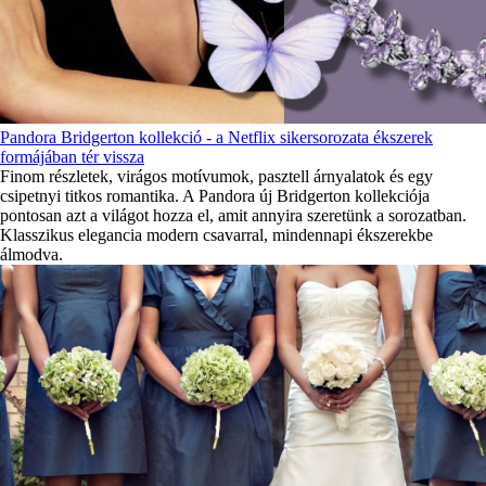
Pandora Bridgerton kollekció - a Netflix sikersorozata ékszerek
formájában tér vissza
Finom részletek, virágos motívumok, pasztell árnyalatok és egy
csipetnyi titkos romantika. A Pandora új Bridgerton kollekciója
pontosan azt a világot hozza el, amit annyira szeretünk a sorozatban.
Klasszikus elegancia modern csavarral, mindennapi ékszerekbe
álmodva.