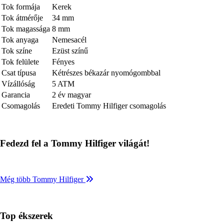
Tok formája
Kerek
Tok átmérője
34 mm
Tok magassága
8 mm
Tok anyaga
Nemesacél
Tok színe
Ezüst színű
Tok felülete
Fényes
Csat típusa
Kétrészes békazár nyomógombbal
Vízállóság
5 ATM
Garancia
2 év magyar
Csomagolás
Eredeti Tommy Hilfiger csomagolás
Fedezd fel a Tommy Hilfiger világát!
Még több Tommy Hilfiger
Top ékszerek