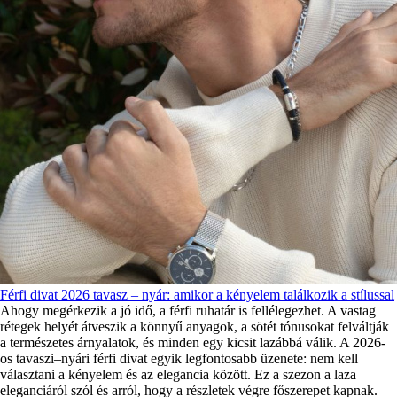
Férfi divat 2026 tavasz – nyár: amikor a kényelem találkozik a stílussal
Ahogy megérkezik a jó idő, a férfi ruhatár is fellélegezhet. A vastag
rétegek helyét átveszik a könnyű anyagok, a sötét tónusokat felváltják
a természetes árnyalatok, és minden egy kicsit lazábbá válik. A 2026-
os tavaszi–nyári férfi divat egyik legfontosabb üzenete: nem kell
választani a kényelem és az elegancia között. Ez a szezon a laza
eleganciáról szól és arról, hogy a részletek végre főszerepet kapnak.