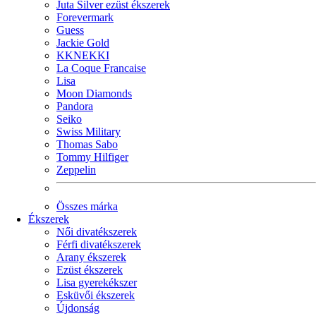
Juta Silver ezüst ékszerek
Forevermark
Guess
Jackie Gold
KKNEKKI
La Coque Francaise
Lisa
Moon Diamonds
Pandora
Seiko
Swiss Military
Thomas Sabo
Tommy Hilfiger
Zeppelin
Összes márka
Ékszerek
Női divatékszerek
Férfi divatékszerek
Arany ékszerek
Ezüst ékszerek
Lisa gyerekékszer
Esküvői ékszerek
Újdonság