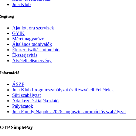
Juta Klub
Segítség
Ajánlott óra szervizek
GYIK
Méretmagyarázó
Általános tudnivalók
Ékszer tisztítási útmutató
Ékszerjavítás
Átvételi elismervény
Információ
ÁSZF
Juta Klub Programszabályzat és Részvételi Feltételek
Süti szabályzat
Adatkezelési tájékoztató
Pályázatok
Juta Family Napok - 2026. augusztus promóciós szabályzat
OTP SimplePay