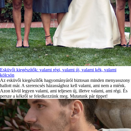
Esküvői kiegészítők: valami régi, valami új, valami kék, valami
kölcsön
Az esküvői kiegészítők hagyományáról biztosan minden menyasszony
hallott már. A szerencsés házassághoz kell valami, ami nem a miénk.
Azon kívül legyen valami, ami teljesen új, illetve valami, ami régi. És
persze a kékről se feledkezzünk meg. Mutatunk pár tippet!