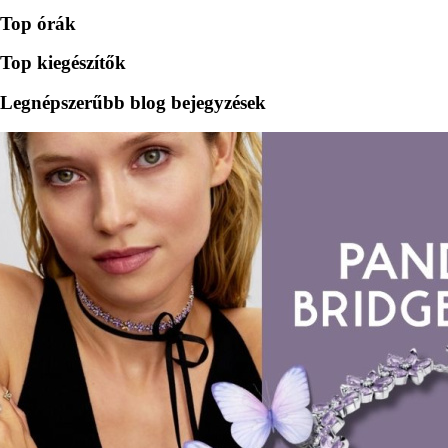
Top órák
Top kiegészítők
Legnépszerűbb blog bejegyzések