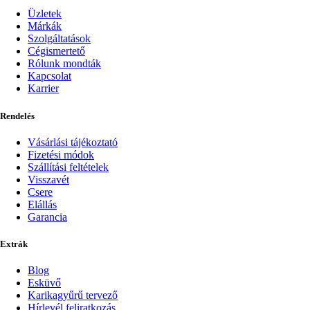
Üzletek
Márkák
Szolgáltatások
Cégismertető
Rólunk mondták
Kapcsolat
Karrier
Rendelés
Vásárlási tájékoztató
Fizetési módok
Szállítási feltételek
Visszavét
Csere
Elállás
Garancia
Extrák
Blog
Esküvő
Karikagyűrű tervező
Hírlevél feliratkozás