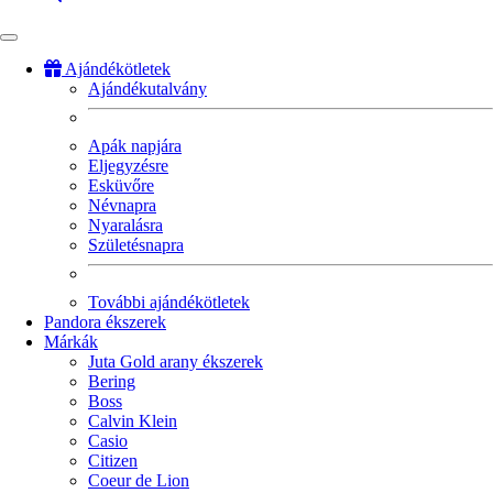
Ajándékötletek
Ajándékutalvány
Fő
navigáció
Apák napjára
Eljegyzésre
Esküvőre
Névnapra
Nyaralásra
Születésnapra
További ajándékötletek
Pandora ékszerek
Márkák
Juta Gold arany ékszerek
Bering
Boss
Calvin Klein
Casio
Citizen
Coeur de Lion