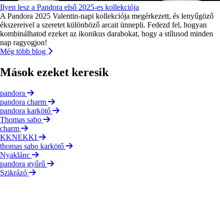
Ilyen lesz a Pandora első 2025-es kollekciója
A Pandora 2025 Valentin-napi kollekciója megérkezett, és lenyűgöző
ékszereivel a szeretet különböző arcait ünnepli. Fedezd fel, hogyan
kombinálhatod ezeket az ikonikus darabokat, hogy a stílusod minden
nap ragyogjon!
Még több blog
Mások ezeket keresik
pandora
pandora charm
pandora karkötő
Thomas sabo
charm
KKNEKKI
thomas sabo karkötő
Nyaklánc
pandora gyűrű
Szikrázó