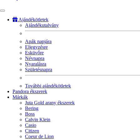
Ajándékötletek
Ajándékutalvány
Fő
navigáció
Apák napjára
Eljegyzésre
Esküvőre
Névnapra
Nyaralásra
Születésnapra
További ajándékötletek
Pandora ékszerek
Márkák
Juta Gold arany ékszerek
Bering
Boss
Calvin Klein
Casio
Citizen
Coeur de Lion