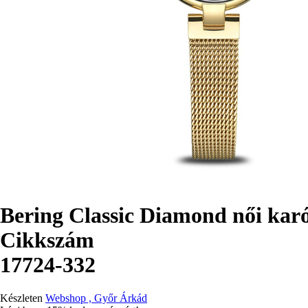
Bering Classic Diamond női kar
Cikkszám
17724-332
Készleten
Webshop , Győr Árkád