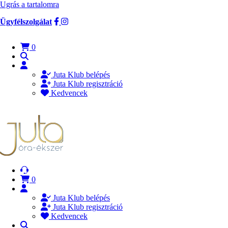
Ugrás a tartalomra
Ügyfélszolgálat
0
Juta Klub belépés
Juta Klub regisztráció
Kedvencek
0
Juta Klub belépés
Juta Klub regisztráció
Kedvencek