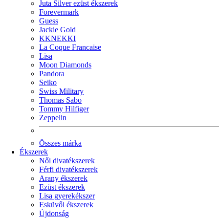
Juta Silver ezüst ékszerek
Forevermark
Guess
Jackie Gold
KKNEKKI
La Coque Francaise
Lisa
Moon Diamonds
Pandora
Seiko
Swiss Military
Thomas Sabo
Tommy Hilfiger
Zeppelin
Összes márka
Ékszerek
Női divatékszerek
Férfi divatékszerek
Arany ékszerek
Ezüst ékszerek
Lisa gyerekékszer
Esküvői ékszerek
Újdonság