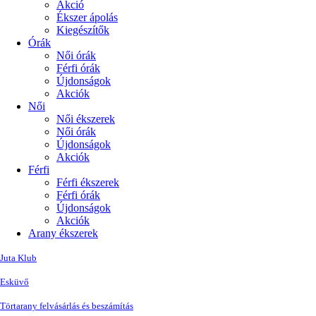
Akció
Ékszer ápolás
Kiegészítők
Órák
Női órák
Férfi órák
Újdonságok
Akciók
Női
Női ékszerek
Női órák
Újdonságok
Akciók
Férfi
Férfi ékszerek
Férfi órák
Újdonságok
Akciók
Arany ékszerek
Juta Klub
Esküvő
Törtarany felvásárlás és beszámítás