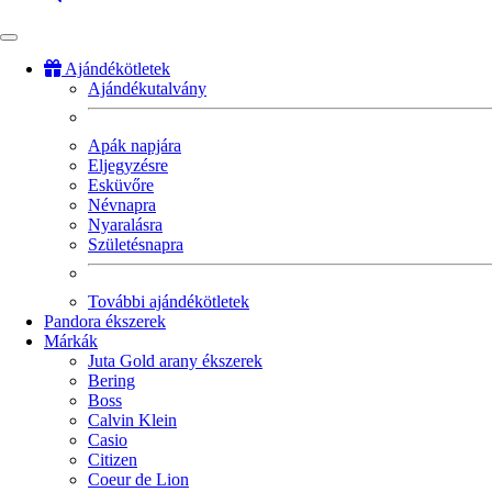
Ajándékötletek
Ajándékutalvány
Fő
navigáció
Apák napjára
Eljegyzésre
Esküvőre
Névnapra
Nyaralásra
Születésnapra
További ajándékötletek
Pandora ékszerek
Márkák
Juta Gold arany ékszerek
Bering
Boss
Calvin Klein
Casio
Citizen
Coeur de Lion