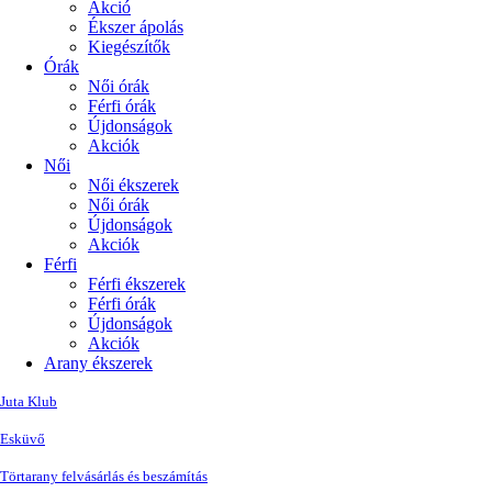
Akció
Ékszer ápolás
Kiegészítők
Órák
Női órák
Férfi órák
Újdonságok
Akciók
Női
Női ékszerek
Női órák
Újdonságok
Akciók
Férfi
Férfi ékszerek
Férfi órák
Újdonságok
Akciók
Arany ékszerek
Juta Klub
Esküvő
Törtarany felvásárlás és beszámítás