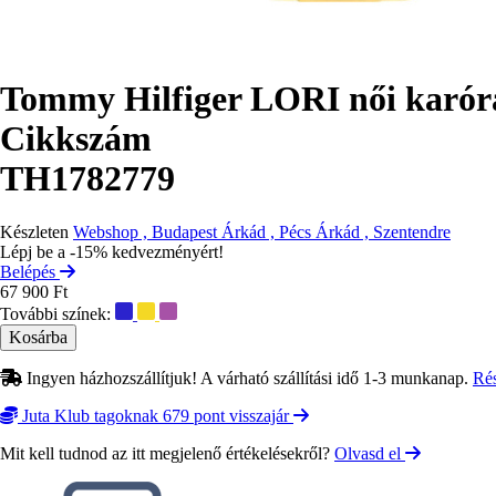
Tommy Hilfiger LORI női karó
Cikkszám
TH1782779
Készleten
Webshop , Budapest Árkád , Pécs Árkád , Szentendre
Lépj be a -15% kedvezményért!
Belépés
67 900 Ft
További színek:
Ingyen házhozszállítjuk! A várható szállítási idő 1-3 munkanap.
Ré
Juta Klub tagoknak 679 pont visszajár
Mit kell tudnod az itt megjelenő értékelésekről?
Olvasd el