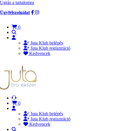
Ugrás a tartalomra
Ügyfélszolgálat
0
Juta Klub belépés
Juta Klub regisztráció
Kedvencek
0
Juta Klub belépés
Juta Klub regisztráció
Kedvencek