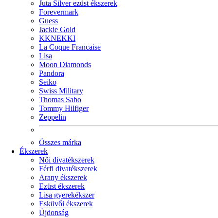
Juta Silver ezüst ékszerek
Forevermark
Guess
Jackie Gold
KKNEKKI
La Coque Francaise
Lisa
Moon Diamonds
Pandora
Seiko
Swiss Military
Thomas Sabo
Tommy Hilfiger
Zeppelin
Összes márka
Ékszerek
Női divatékszerek
Férfi divatékszerek
Arany ékszerek
Ezüst ékszerek
Lisa gyerekékszer
Esküvői ékszerek
Újdonság