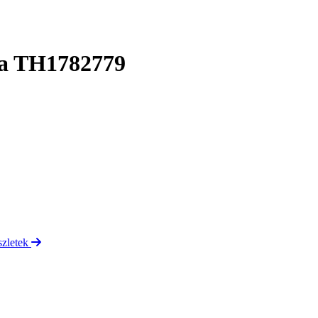
ra TH1782779
szletek