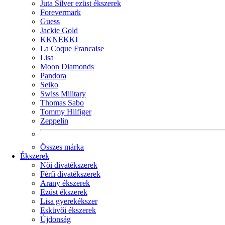
Juta Silver ezüst ékszerek
Forevermark
Guess
Jackie Gold
KKNEKKI
La Coque Francaise
Lisa
Moon Diamonds
Pandora
Seiko
Swiss Military
Thomas Sabo
Tommy Hilfiger
Zeppelin
Összes márka
Ékszerek
Női divatékszerek
Férfi divatékszerek
Arany ékszerek
Ezüst ékszerek
Lisa gyerekékszer
Esküvői ékszerek
Újdonság