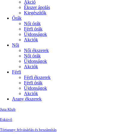
Akció
Ékszer ápolás
Kiegészítők
Órák
Női órák
Férfi órák
Újdonságok
Akciók
Női
Női ékszerek
Női órák
Újdonságok
Akciók
Férfi
Férfi ékszerek
Férfi órák
Újdonságok
Akciók
Arany ékszerek
Juta Klub
Esküvő
Törtarany felvásárlás és beszámítás