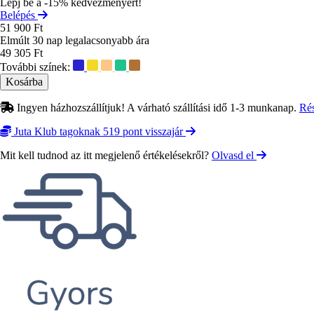
Lépj be a -15% kedvezményért!
Belépés
51 900 Ft
Elmúlt 30 nap legalacsonyabb ára
49 305 Ft
További színek:
Ingyen házhozszállítjuk! A várható szállítási idő 1-3 munkanap.
Ré
Juta Klub tagoknak 519 pont visszajár
Mit kell tudnod az itt megjelenő értékelésekről?
Olvasd el