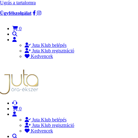
Ugrás a tartalomra
Ügyfélszolgálat
0
Juta Klub belépés
Juta Klub regisztráció
Kedvencek
0
Juta Klub belépés
Juta Klub regisztráció
Kedvencek