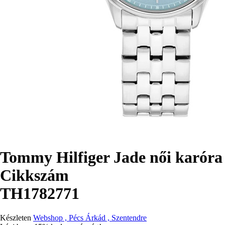
Tommy Hilfiger Jade női karór
Cikkszám
TH1782771
Készleten
Webshop , Pécs Árkád , Szentendre