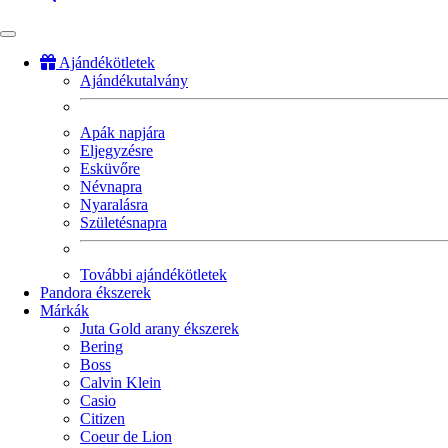
Ajándékötletek
Ajándékutalvány
Fő
navigáció
Apák napjára
Eljegyzésre
Esküvőre
Névnapra
Nyaralásra
Születésnapra
További ajándékötletek
Pandora ékszerek
Márkák
Juta Gold arany ékszerek
Bering
Boss
Calvin Klein
Casio
Citizen
Coeur de Lion