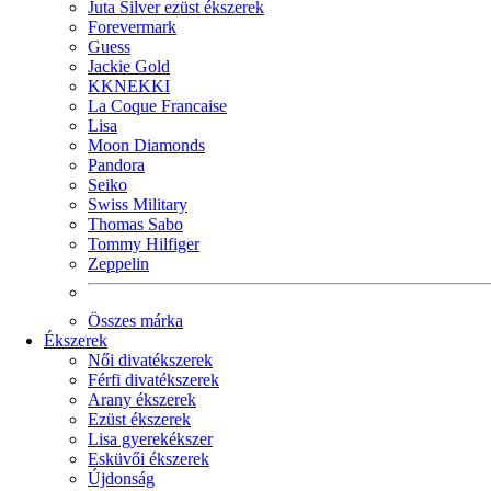
Juta Silver ezüst ékszerek
Forevermark
Guess
Jackie Gold
KKNEKKI
La Coque Francaise
Lisa
Moon Diamonds
Pandora
Seiko
Swiss Military
Thomas Sabo
Tommy Hilfiger
Zeppelin
Összes márka
Ékszerek
Női divatékszerek
Férfi divatékszerek
Arany ékszerek
Ezüst ékszerek
Lisa gyerekékszer
Esküvői ékszerek
Újdonság