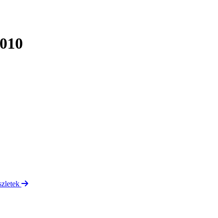
-010
szletek