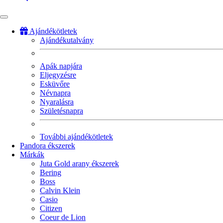
Ajándékötletek
Ajándékutalvány
Fő
navigáció
Apák napjára
Eljegyzésre
Esküvőre
Névnapra
Nyaralásra
Születésnapra
További ajándékötletek
Pandora ékszerek
Márkák
Juta Gold arany ékszerek
Bering
Boss
Calvin Klein
Casio
Citizen
Coeur de Lion