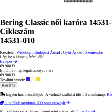
Bering Classic női karóra 14531
Cikkszám
14531-010
Készleten
Webshop , Budapest Árkád , Győr Árkád , Szentendre
Lépj be a klubtag árért! -5%
Belépés
69 900 Ft
Elmúlt 30 nap legalacsonyabb ára
69 900 Ft
További színek:
Ingyen házhozszállítjuk! A várható szállítási idő 1-3 munkanap.
Ré
Juta Klub tagoknak 699 pont visszajár
Mit kell tudnod az itt megjelenő értékelésekről?
Olvasd el