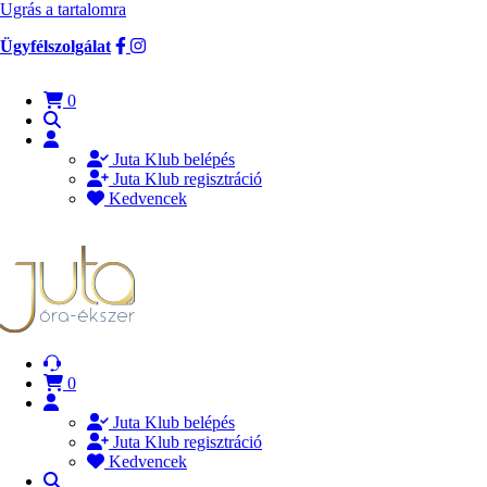
Ugrás a tartalomra
Ügyfélszolgálat
0
Juta Klub belépés
Juta Klub regisztráció
Kedvencek
0
Juta Klub belépés
Juta Klub regisztráció
Kedvencek