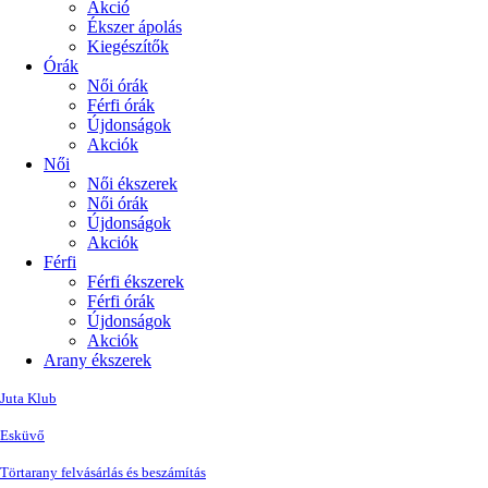
Akció
Ékszer ápolás
Kiegészítők
Órák
Női órák
Férfi órák
Újdonságok
Akciók
Női
Női ékszerek
Női órák
Újdonságok
Akciók
Férfi
Férfi ékszerek
Férfi órák
Újdonságok
Akciók
Arany ékszerek
Juta Klub
Esküvő
Törtarany felvásárlás és beszámítás