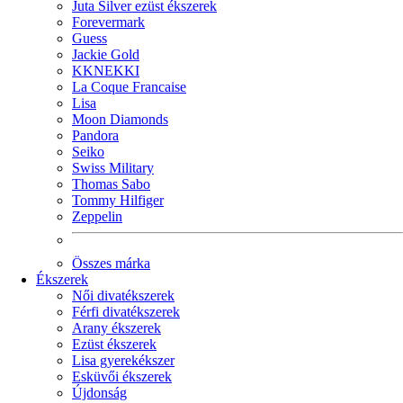
Juta Silver ezüst ékszerek
Forevermark
Guess
Jackie Gold
KKNEKKI
La Coque Francaise
Lisa
Moon Diamonds
Pandora
Seiko
Swiss Military
Thomas Sabo
Tommy Hilfiger
Zeppelin
Összes márka
Ékszerek
Női divatékszerek
Férfi divatékszerek
Arany ékszerek
Ezüst ékszerek
Lisa gyerekékszer
Esküvői ékszerek
Újdonság