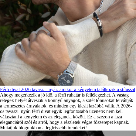
Férfi divat 2026 tavasz – nyár: amikor a kényelem találkozik a stílussal
Ahogy megérkezik a jó idő, a férfi ruhatár is fellélegezhet. A vastag
rétegek helyét átveszik a könnyű anyagok, a sötét tónusokat felváltják
a természetes árnyalatok, és minden egy kicsit lazábbá válik. A 2026-
os tavaszi–nyári férfi divat egyik legfontosabb üzenete: nem kell
választani a kényelem és az elegancia között. Ez a szezon a laza
eleganciáról szól és arról, hogy a részletek végre főszerepet kapnak.
Mutatjuk blogunkban a legfrissebb trendeket!