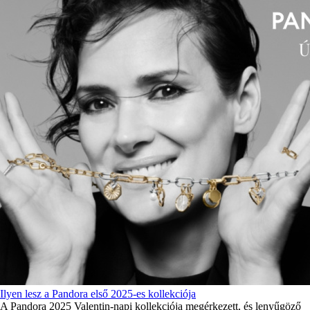
Ilyen lesz a Pandora első 2025-es kollekciója
A Pandora 2025 Valentin-napi kollekciója megérkezett, és lenyűgöző