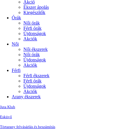
Akció
Ékszer ápolás
Kiegészítők
Órák
Női órák
Férfi órák
Újdonságok
Akciók
Női
Női ékszerek
Női órák
Újdonságok
Akciók
Férfi
Férfi ékszerek
Férfi órák
Újdonságok
Akciók
Arany ékszerek
Juta Klub
Esküvő
Törtarany felvásárlás és beszámítás