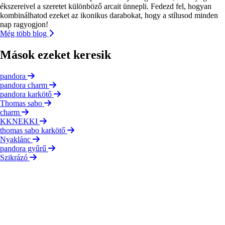
ékszereivel a szeretet különböző arcait ünnepli. Fedezd fel, hogyan
kombinálhatod ezeket az ikonikus darabokat, hogy a stílusod minden
nap ragyogjon!
Még több blog
Mások ezeket keresik
pandora
pandora charm
pandora karkötő
Thomas sabo
charm
KKNEKKI
thomas sabo karkötő
Nyaklánc
pandora gyűrű
Szikrázó