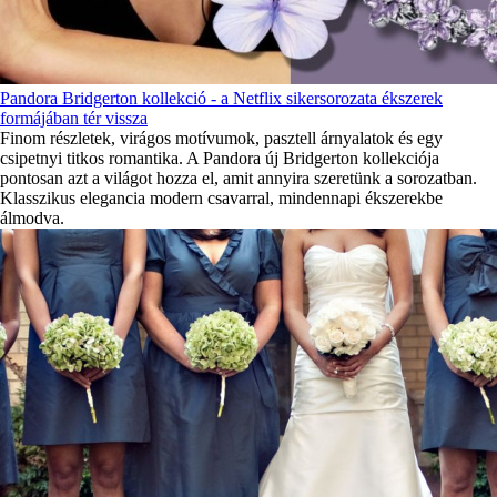
Pandora Bridgerton kollekció - a Netflix sikersorozata ékszerek
formájában tér vissza
Finom részletek, virágos motívumok, pasztell árnyalatok és egy
csipetnyi titkos romantika. A Pandora új Bridgerton kollekciója
pontosan azt a világot hozza el, amit annyira szeretünk a sorozatban.
Klasszikus elegancia modern csavarral, mindennapi ékszerekbe
álmodva.