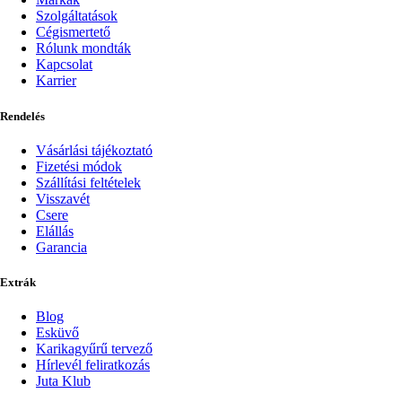
Szolgáltatások
Cégismertető
Rólunk mondták
Kapcsolat
Karrier
Rendelés
Vásárlási tájékoztató
Fizetési módok
Szállítási feltételek
Visszavét
Csere
Elállás
Garancia
Extrák
Blog
Esküvő
Karikagyűrű tervező
Hírlevél feliratkozás
Juta Klub