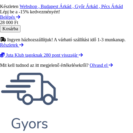
Készleten
Webshop , Budapest Árkád , Győr Árkád , Pécs Árkád
Lépj be a -15% kedvezményért!
Belépés
28 000 Ft
Ingyen házhozszállítjuk! A várható szállítási idő 1-3 munkanap.
Részletek
Juta Klub tagoknak 280 pont visszajár
Mit kell tudnod az itt megjelenő értékelésekről?
Olvasd el