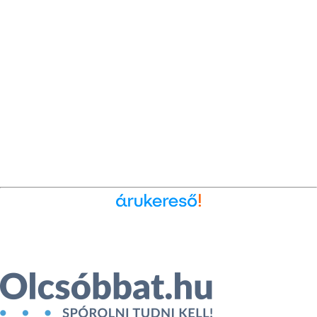
Ékszer az Árukeresőn