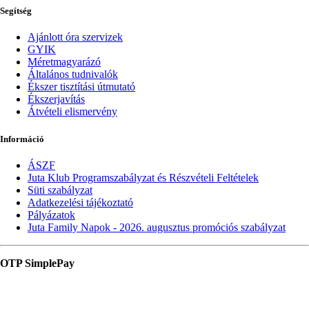
Segítség
Ajánlott óra szervizek
GYIK
Méretmagyarázó
Általános tudnivalók
Ékszer tisztítási útmutató
Ékszerjavítás
Átvételi elismervény
Információ
ÁSZF
Juta Klub Programszabályzat és Részvételi Feltételek
Süti szabályzat
Adatkezelési tájékoztató
Pályázatok
Juta Family Napok - 2026. augusztus promóciós szabályzat
OTP SimplePay