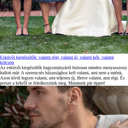
Esküvői kiegészítők: valami régi, valami új, valami kék, valami
kölcsön
Az esküvői kiegészítők hagyományáról biztosan minden menyasszony
hallott már. A szerencsés házassághoz kell valami, ami nem a miénk.
Azon kívül legyen valami, ami teljesen új, illetve valami, ami régi. És
persze a kékről se feledkezzünk meg. Mutatunk pár tippet!