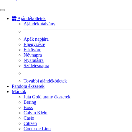
Ajándékötletek
Ajándékutalvány
Fő
navigáció
Apák napjára
Eljegyzésre
Esküvőre
Névnapra
Nyaralásra
Születésnapra
További ajándékötletek
Pandora ékszerek
Márkák
Juta Gold arany ékszerek
Bering
Boss
Calvin Klein
Casio
Citizen
Coeur de Lion