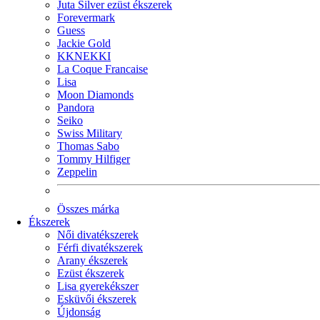
Juta Silver ezüst ékszerek
Forevermark
Guess
Jackie Gold
KKNEKKI
La Coque Francaise
Lisa
Moon Diamonds
Pandora
Seiko
Swiss Military
Thomas Sabo
Tommy Hilfiger
Zeppelin
Összes márka
Ékszerek
Női divatékszerek
Férfi divatékszerek
Arany ékszerek
Ezüst ékszerek
Lisa gyerekékszer
Esküvői ékszerek
Újdonság