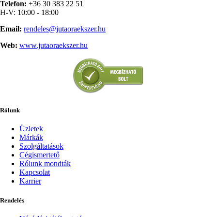
Telefon:
+36 30 383 22 51
H-V: 10:00 - 18:00
Email:
rendeles@jutaoraekszer.hu
Web:
www.jutaoraekszer.hu
Rólunk
Üzletek
Márkák
Szolgáltatások
Cégismertető
Rólunk mondták
Kapcsolat
Karrier
Rendelés