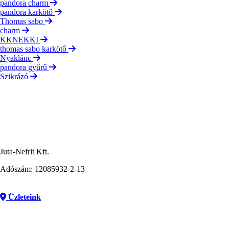
pandora charm
pandora karkötő
Thomas sabo
charm
KKNEKKI
thomas sabo karkötő
Nyaklánc
pandora gyűrű
Szikrázó
Juta-Nefrit Kft.
Adószám: 12085932-2-13
Üzleteink