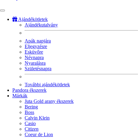
Ajándékötletek
Ajándékutalvány
Fő
navigáció
Apák napjára
Eljegyzésre
Esküvőre
Névnapra
Nyaralásra
Születésnapra
További ajándékötletek
Pandora ékszerek
Márkák
Juta Gold arany ékszerek
Bering
Boss
Calvin Klein
Casio
Citizen
Coeur de Lion