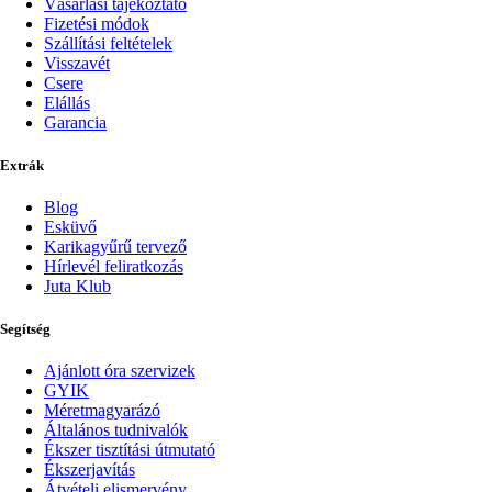
Vásárlási tájékoztató
Fizetési módok
Szállítási feltételek
Visszavét
Csere
Elállás
Garancia
Extrák
Blog
Esküvő
Karikagyűrű tervező
Hírlevél feliratkozás
Juta Klub
Segítség
Ajánlott óra szervizek
GYIK
Méretmagyarázó
Általános tudnivalók
Ékszer tisztítási útmutató
Ékszerjavítás
Átvételi elismervény