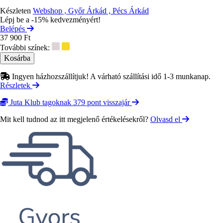
Készleten
Webshop , Győr Árkád , Pécs Árkád
Lépj be a -15% kedvezményért!
Belépés
37 900 Ft
További színek:
Ingyen házhozszállítjuk! A várható szállítási idő 1-3 munkanap.
Részletek
Juta Klub tagoknak 379 pont visszajár
Mit kell tudnod az itt megjelenő értékelésekről?
Olvasd el