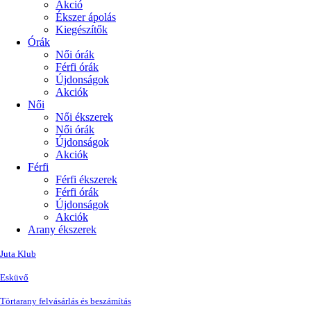
Akció
Ékszer ápolás
Kiegészítők
Órák
Női órák
Férfi órák
Újdonságok
Akciók
Női
Női ékszerek
Női órák
Újdonságok
Akciók
Férfi
Férfi ékszerek
Férfi órák
Újdonságok
Akciók
Arany ékszerek
Juta Klub
Esküvő
Törtarany felvásárlás és beszámítás