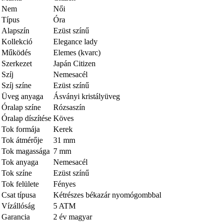
Nem
Női
Típus
Óra
Alapszín
Ezüst színű
Kollekció
Elegance lady
Működés
Elemes (kvarc)
Szerkezet
Japán Citizen
Szíj
Nemesacél
Szíj színe
Ezüst színű
Üveg anyaga
Ásványi kristályüveg
Óralap színe
Rózsaszín
Óralap díszítése
Köves
Tok formája
Kerek
Tok átmérője
31 mm
Tok magassága
7 mm
Tok anyaga
Nemesacél
Tok színe
Ezüst színű
Tok felülete
Fényes
Csat típusa
Kétrészes békazár nyomógombbal
Vízállóság
5 ATM
Garancia
2 év magyar