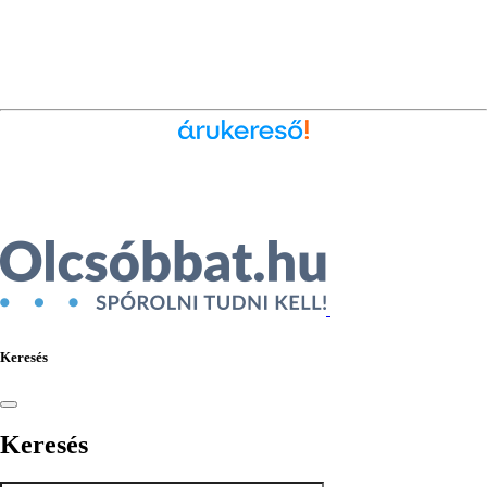
Ékszer az Árukeresőn
Keresés
Keresés