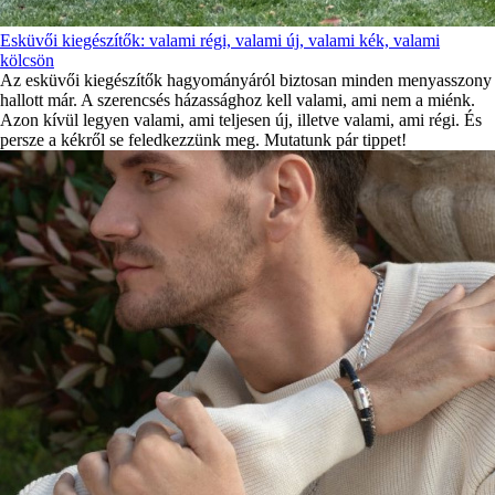
Esküvői kiegészítők: valami régi, valami új, valami kék, valami
kölcsön
Az esküvői kiegészítők hagyományáról biztosan minden menyasszony
hallott már. A szerencsés házassághoz kell valami, ami nem a miénk.
Azon kívül legyen valami, ami teljesen új, illetve valami, ami régi. És
persze a kékről se feledkezzünk meg. Mutatunk pár tippet!