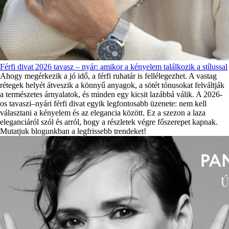
Férfi divat 2026 tavasz – nyár: amikor a kényelem találkozik a stílussal
Ahogy megérkezik a jó idő, a férfi ruhatár is fellélegezhet. A vastag
rétegek helyét átveszik a könnyű anyagok, a sötét tónusokat felváltják
a természetes árnyalatok, és minden egy kicsit lazábbá válik. A 2026-
os tavaszi–nyári férfi divat egyik legfontosabb üzenete: nem kell
választani a kényelem és az elegancia között. Ez a szezon a laza
eleganciáról szól és arról, hogy a részletek végre főszerepet kapnak.
Mutatjuk blogunkban a legfrissebb trendeket!