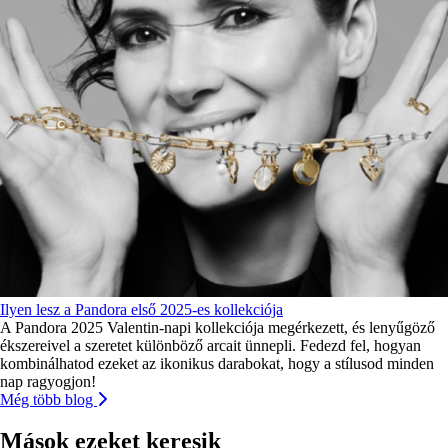
Ilyen lesz a Pandora első 2025-es kollekciója
A Pandora 2025 Valentin-napi kollekciója megérkezett, és lenyűgöző
ékszereivel a szeretet különböző arcait ünnepli. Fedezd fel, hogyan
kombinálhatod ezeket az ikonikus darabokat, hogy a stílusod minden
nap ragyogjon!
Még több blog
Mások ezeket keresik