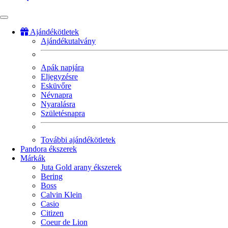
Ajándékötletek
Ajándékutalvány
Fő
navigáció
Apák napjára
Eljegyzésre
Esküvőre
Névnapra
Nyaralásra
Születésnapra
További ajándékötletek
Pandora ékszerek
Márkák
Juta Gold arany ékszerek
Bering
Boss
Calvin Klein
Casio
Citizen
Coeur de Lion