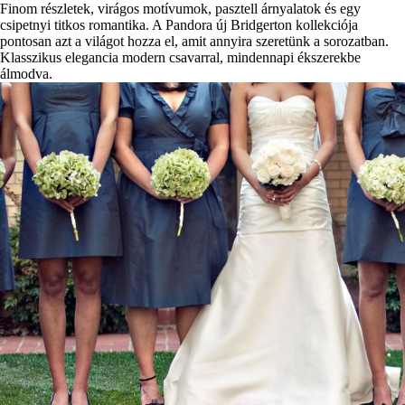
Finom részletek, virágos motívumok, pasztell árnyalatok és egy
csipetnyi titkos romantika. A Pandora új Bridgerton kollekciója
pontosan azt a világot hozza el, amit annyira szeretünk a sorozatban.
Klasszikus elegancia modern csavarral, mindennapi ékszerekbe
álmodva.