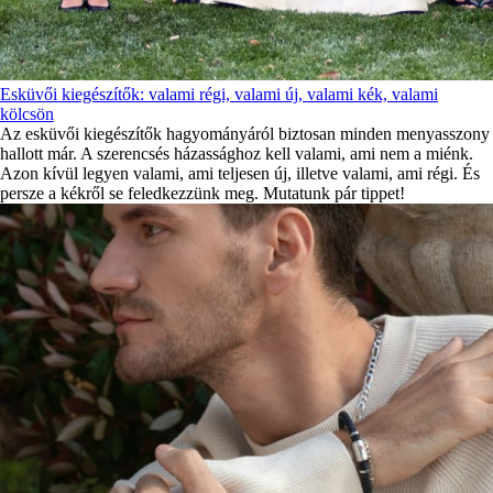
Esküvői kiegészítők: valami régi, valami új, valami kék, valami
kölcsön
Az esküvői kiegészítők hagyományáról biztosan minden menyasszony
hallott már. A szerencsés házassághoz kell valami, ami nem a miénk.
Azon kívül legyen valami, ami teljesen új, illetve valami, ami régi. És
persze a kékről se feledkezzünk meg. Mutatunk pár tippet!