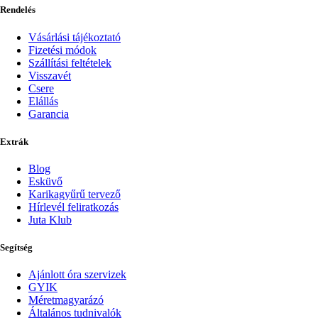
Rendelés
Vásárlási tájékoztató
Fizetési módok
Szállítási feltételek
Visszavét
Csere
Elállás
Garancia
Extrák
Blog
Esküvő
Karikagyűrű tervező
Hírlevél feliratkozás
Juta Klub
Segítség
Ajánlott óra szervizek
GYIK
Méretmagyarázó
Általános tudnivalók