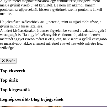
A gyűrűméret meghatározásához egy centiméter segítségével mérd
meg a gyűrűt viselő ujjad kerületét. De nem ám akárhol, hanem
pontosan az ujjperceknél, hiszen a gyűrűnek ezen a ponton is át kell
mennie.
Ha jelentősen szélesebbek az ujjperceid, mint az ujjad többi része, a
gyűrű mindig kissé laza lesz.
A méret kiválasztásakor érdemes figyelembe venned a választott gyűrű
vastagságát is. Ha a gyűrű vékonyabb és finomabb, akkor a lemért
méretnél eggyel kisebb méret is elég lesz, ha viszont a gyűrű vastagabb
és masszívabb, akkor a lemért méretnél eggyel nagyobb méretre lesz
szükséged.
Bezár
Top ékszerek
Top órák
Top kiegészítők
Legnépszerűbb blog bejegyzések