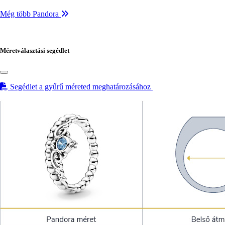
Még több Pandora
Méretválasztási segédlet
Segédlet a gyűrű méreted meghatározásához