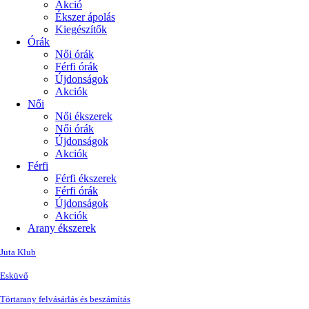
Akció
Ékszer ápolás
Kiegészítők
Órák
Női órák
Férfi órák
Újdonságok
Akciók
Női
Női ékszerek
Női órák
Újdonságok
Akciók
Férfi
Férfi ékszerek
Férfi órák
Újdonságok
Akciók
Arany ékszerek
Juta Klub
Esküvő
Törtarany felvásárlás és beszámítás