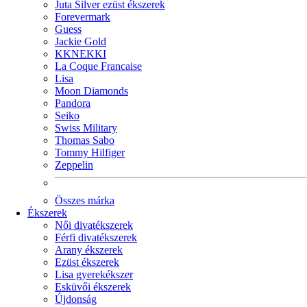
Juta Silver ezüst ékszerek
Forevermark
Guess
Jackie Gold
KKNEKKI
La Coque Francaise
Lisa
Moon Diamonds
Pandora
Seiko
Swiss Military
Thomas Sabo
Tommy Hilfiger
Zeppelin
Összes márka
Ékszerek
Női divatékszerek
Férfi divatékszerek
Arany ékszerek
Ezüst ékszerek
Lisa gyerekékszer
Esküvői ékszerek
Újdonság