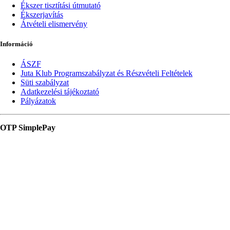
Ékszer tisztítási útmutató
Ékszerjavítás
Átvételi elismervény
Információ
ÁSZF
Juta Klub Programszabályzat és Részvételi Feltételek
Süti szabályzat
Adatkezelési tájékoztató
Pályázatok
OTP SimplePay