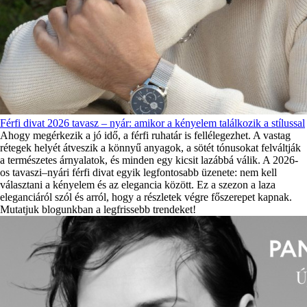
Férfi divat 2026 tavasz – nyár: amikor a kényelem találkozik a stílussal
Ahogy megérkezik a jó idő, a férfi ruhatár is fellélegezhet. A vastag
rétegek helyét átveszik a könnyű anyagok, a sötét tónusokat felváltják
a természetes árnyalatok, és minden egy kicsit lazábbá válik. A 2026-
os tavaszi–nyári férfi divat egyik legfontosabb üzenete: nem kell
választani a kényelem és az elegancia között. Ez a szezon a laza
eleganciáról szól és arról, hogy a részletek végre főszerepet kapnak.
Mutatjuk blogunkban a legfrissebb trendeket!