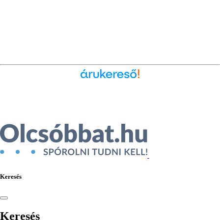
Ékszer az Árukeresőn
Keresés
Keresés