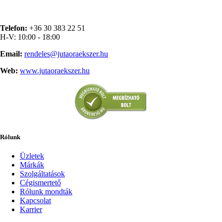
Telefon:
+36 30 383 22 51
H-V: 10:00 - 18:00
Email:
rendeles@jutaoraekszer.hu
Web:
www.jutaoraekszer.hu
Rólunk
Üzletek
Márkák
Szolgáltatások
Cégismertető
Rólunk mondták
Kapcsolat
Karrier