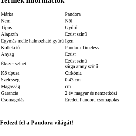
Termék információk
Márka
Pandora
Nem
Női
Típus
Gyűrű
Alapszín
Ezüst színű
Egymás mellé halmozható gyűrű
Igen
Kollekció
Pandora Timeless
Anyag
Ezüst
Ezüst színű
Ékszer színei
sárga arany színű
Kő típusa
Cirkónia
Szélesség
0,43 cm
Magasság
cm
Garancia
2 év magyar és nemzetközi
Csomagolás
Eredeti Pandora csomagolás
Fedezd fel a Pandora világát!