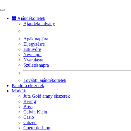
Ajándékötletek
Ajándékutalvány
Fő
navigáció
Apák napjára
Eljegyzésre
Esküvőre
Névnapra
Nyaralásra
Születésnapra
További ajándékötletek
Pandora ékszerek
Márkák
Juta Gold arany ékszerek
Bering
Boss
Calvin Klein
Casio
Citizen
Coeur de Lion