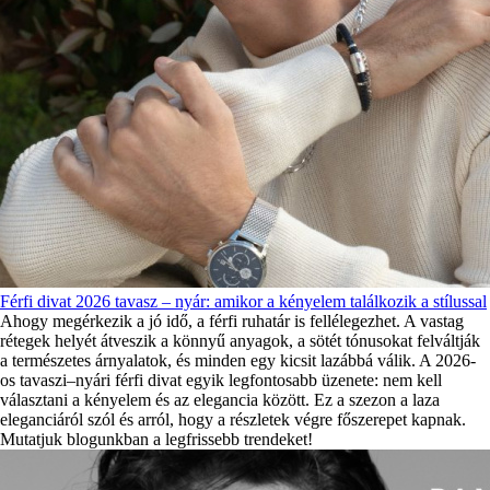
Férfi divat 2026 tavasz – nyár: amikor a kényelem találkozik a stílussal
Ahogy megérkezik a jó idő, a férfi ruhatár is fellélegezhet. A vastag
rétegek helyét átveszik a könnyű anyagok, a sötét tónusokat felváltják
a természetes árnyalatok, és minden egy kicsit lazábbá válik. A 2026-
os tavaszi–nyári férfi divat egyik legfontosabb üzenete: nem kell
választani a kényelem és az elegancia között. Ez a szezon a laza
eleganciáról szól és arról, hogy a részletek végre főszerepet kapnak.
Mutatjuk blogunkban a legfrissebb trendeket!