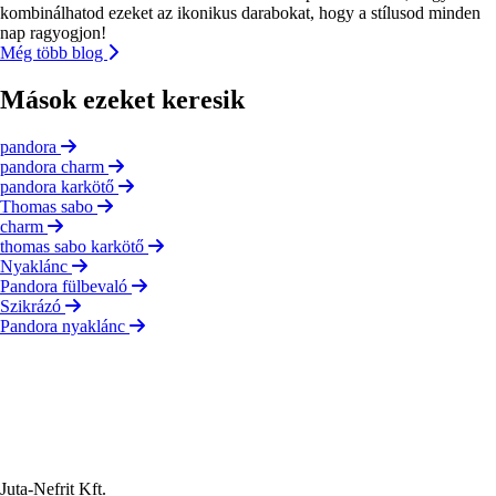
kombinálhatod ezeket az ikonikus darabokat, hogy a stílusod minden
nap ragyogjon!
Még több blog
Mások ezeket keresik
pandora
pandora charm
pandora karkötő
Thomas sabo
charm
thomas sabo karkötő
Nyaklánc
Pandora fülbevaló
Szikrázó
Pandora nyaklánc
Juta-Nefrit Kft.