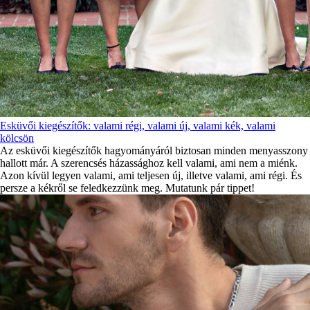
Esküvői kiegészítők: valami régi, valami új, valami kék, valami
kölcsön
Az esküvői kiegészítők hagyományáról biztosan minden menyasszony
hallott már. A szerencsés házassághoz kell valami, ami nem a miénk.
Azon kívül legyen valami, ami teljesen új, illetve valami, ami régi. És
persze a kékről se feledkezzünk meg. Mutatunk pár tippet!