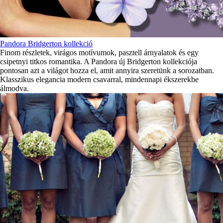
Pandora Bridgerton kollekció
Finom részletek, virágos motívumok, pasztell árnyalatok és egy
csipetnyi titkos romantika. A Pandora új Bridgerton kollekciója
pontosan azt a világot hozza el, amit annyira szeretünk a sorozatban.
Klasszikus elegancia modern csavarral, mindennapi ékszerekbe
álmodva.