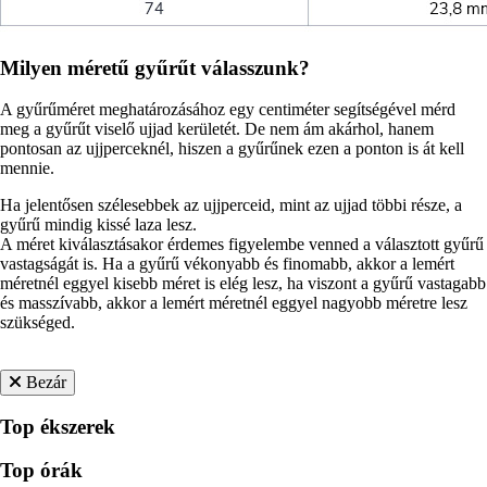
Milyen méretű gyűrűt válasszunk?
A gyűrűméret meghatározásához egy centiméter segítségével mérd
meg a gyűrűt viselő ujjad kerületét. De nem ám akárhol, hanem
pontosan az ujjperceknél, hiszen a gyűrűnek ezen a ponton is át kell
mennie.
Ha jelentősen szélesebbek az ujjperceid, mint az ujjad többi része, a
gyűrű mindig kissé laza lesz.
A méret kiválasztásakor érdemes figyelembe venned a választott gyűrű
vastagságát is. Ha a gyűrű vékonyabb és finomabb, akkor a lemért
méretnél eggyel kisebb méret is elég lesz, ha viszont a gyűrű vastagabb
és masszívabb, akkor a lemért méretnél eggyel nagyobb méretre lesz
szükséged.
Bezár
Top ékszerek
Top órák