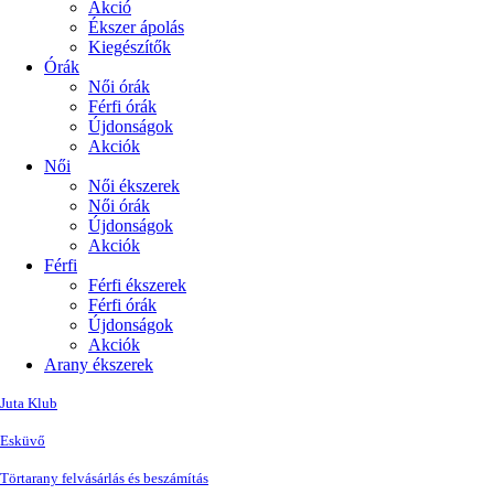
Akció
Ékszer ápolás
Kiegészítők
Órák
Női órák
Férfi órák
Újdonságok
Akciók
Női
Női ékszerek
Női órák
Újdonságok
Akciók
Férfi
Férfi ékszerek
Férfi órák
Újdonságok
Akciók
Arany ékszerek
Juta Klub
Esküvő
Törtarany felvásárlás és beszámítás