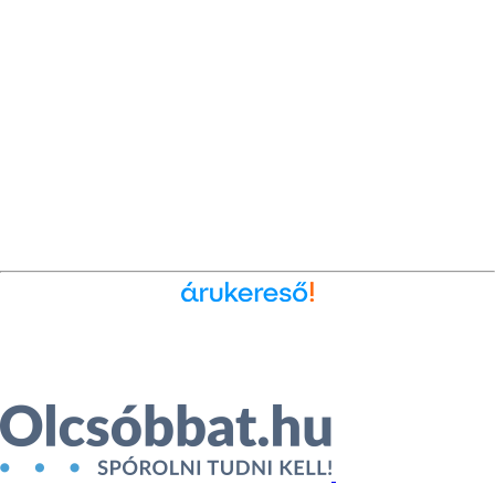
Ékszer az Árukeresőn