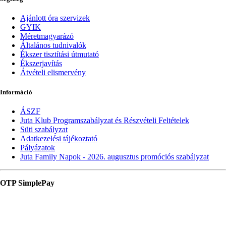
Ajánlott óra szervizek
GYIK
Méretmagyarázó
Általános tudnivalók
Ékszer tisztítási útmutató
Ékszerjavítás
Átvételi elismervény
Információ
ÁSZF
Juta Klub Programszabályzat és Részvételi Feltételek
Süti szabályzat
Adatkezelési tájékoztató
Pályázatok
Juta Family Napok - 2026. augusztus promóciós szabályzat
OTP SimplePay