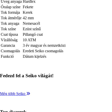
Üveg anyaga
Hardlex
Óralap színe
Fekete
Tok formája
Kerek
Tok átmérője
42 mm
Tok anyaga
Nemesacél
Tok színe
Ezüst színű
Csat típusa
Pillangó csat
Vízállóság
10 ATM
Garancia
3 év magyar és nemzetközi
Csomagolás
Eredeti Seiko csomagolás
Funkció
Dátum kijelzés
Fedezd fel a Seiko világát!
Még több Seiko
Top ékszerek