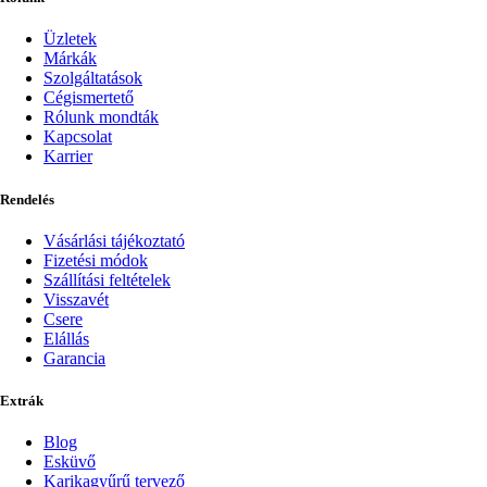
Üzletek
Márkák
Szolgáltatások
Cégismertető
Rólunk mondták
Kapcsolat
Karrier
Rendelés
Vásárlási tájékoztató
Fizetési módok
Szállítási feltételek
Visszavét
Csere
Elállás
Garancia
Extrák
Blog
Esküvő
Karikagyűrű tervező