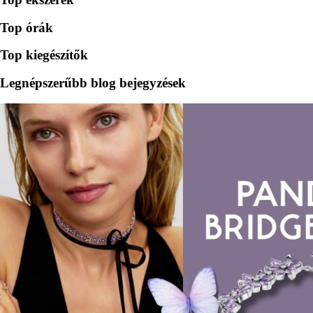
Top órák
Top kiegészítők
Legnépszerűbb blog bejegyzések