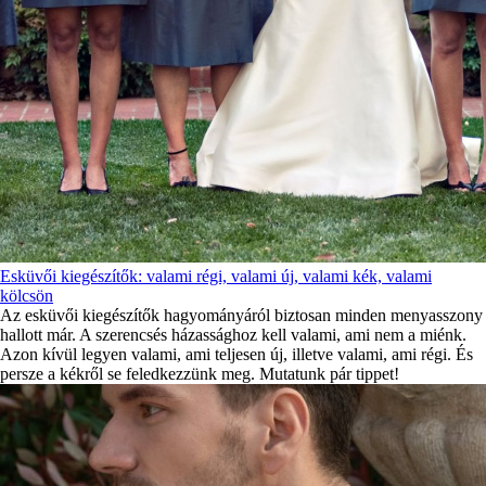
Esküvői kiegészítők: valami régi, valami új, valami kék, valami
kölcsön
Az esküvői kiegészítők hagyományáról biztosan minden menyasszony
hallott már. A szerencsés házassághoz kell valami, ami nem a miénk.
Azon kívül legyen valami, ami teljesen új, illetve valami, ami régi. És
persze a kékről se feledkezzünk meg. Mutatunk pár tippet!