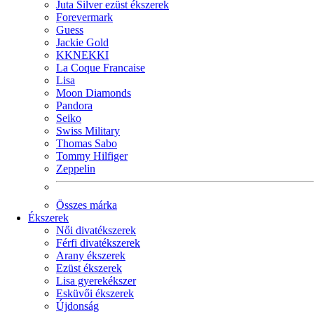
Juta Silver ezüst ékszerek
Forevermark
Guess
Jackie Gold
KKNEKKI
La Coque Francaise
Lisa
Moon Diamonds
Pandora
Seiko
Swiss Military
Thomas Sabo
Tommy Hilfiger
Zeppelin
Összes márka
Ékszerek
Női divatékszerek
Férfi divatékszerek
Arany ékszerek
Ezüst ékszerek
Lisa gyerekékszer
Esküvői ékszerek
Újdonság