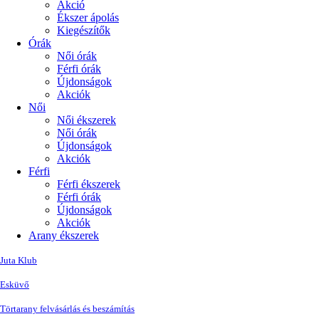
Akció
Ékszer ápolás
Kiegészítők
Órák
Női órák
Férfi órák
Újdonságok
Akciók
Női
Női ékszerek
Női órák
Újdonságok
Akciók
Férfi
Férfi ékszerek
Férfi órák
Újdonságok
Akciók
Arany ékszerek
Juta Klub
Esküvő
Törtarany felvásárlás és beszámítás