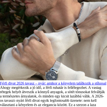
Férfi divat 2026 tavasz – nyár: amikor a kényelem találkozik a stílussal
Ahogy megérkezik a jó idő, a férfi ruhatár is fellélegezhet. A vastag
rétegek helyét átveszik a könnyű anyagok, a sötét tónusokat felváltják
a természetes árnyalatok, és minden egy kicsit lazábbá válik. A 2026-
os tavaszi–nyári férfi divat egyik legfontosabb üzenete: nem kell
választani a kényelem és az elegancia között. Ez a szezon a laza