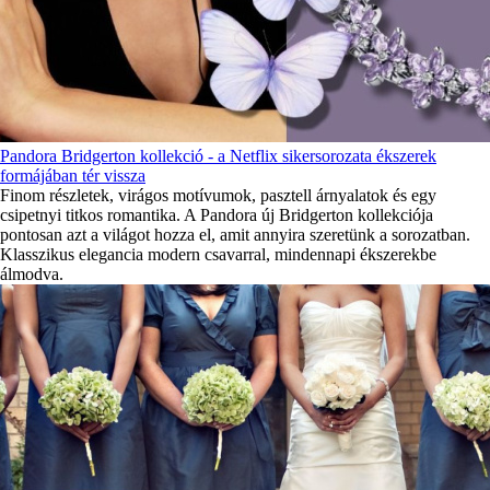
Pandora Bridgerton kollekció - a Netflix sikersorozata ékszerek
formájában tér vissza
Finom részletek, virágos motívumok, pasztell árnyalatok és egy
csipetnyi titkos romantika. A Pandora új Bridgerton kollekciója
pontosan azt a világot hozza el, amit annyira szeretünk a sorozatban.
Klasszikus elegancia modern csavarral, mindennapi ékszerekbe
álmodva.