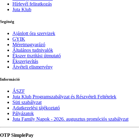
Hírlevél feliratkozás
Juta Klub
Segítség
Ajánlott óra szervizek
GYIK
Méretmagyarázó
Általános tudnivalók
Ékszer tisztítási útmutató
Ékszerjavítás
Átvételi elismervény
Információ
ÁSZF
Juta Klub Programszabályzat és Részvételi Feltételek
Süti szabályzat
Adatkezelési tájékoztató
Pályázatok
Juta Family Napok - 2026. augusztus promóciós szabályzat
OTP SimplePay