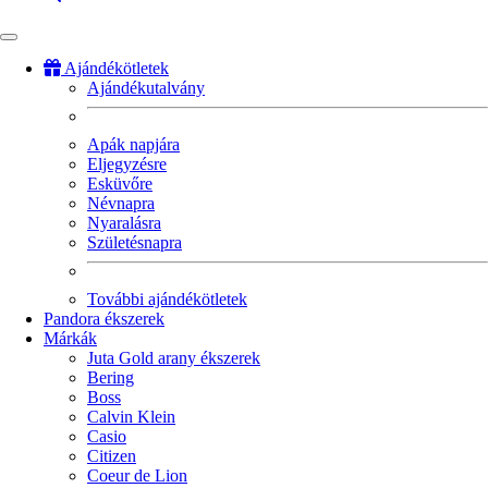
Ajándékötletek
Ajándékutalvány
Fő
navigáció
Apák napjára
Eljegyzésre
Esküvőre
Névnapra
Nyaralásra
Születésnapra
További ajándékötletek
Pandora ékszerek
Márkák
Juta Gold arany ékszerek
Bering
Boss
Calvin Klein
Casio
Citizen
Coeur de Lion