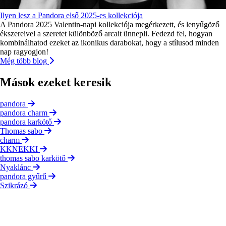
Ilyen lesz a Pandora első 2025-es kollekciója
A Pandora 2025 Valentin-napi kollekciója megérkezett, és lenyűgöző
ékszereivel a szeretet különböző arcait ünnepli. Fedezd fel, hogyan
kombinálhatod ezeket az ikonikus darabokat, hogy a stílusod minden
nap ragyogjon!
Még több blog
Mások ezeket keresik
pandora
pandora charm
pandora karkötő
Thomas sabo
charm
KKNEKKI
thomas sabo karkötő
Nyaklánc
pandora gyűrű
Szikrázó