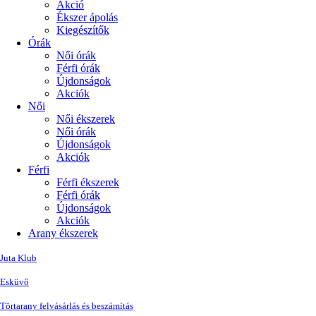
Akció
Ékszer ápolás
Kiegészítők
Órák
Női órák
Férfi órák
Újdonságok
Akciók
Női
Női ékszerek
Női órák
Újdonságok
Akciók
Férfi
Férfi ékszerek
Férfi órák
Újdonságok
Akciók
Arany ékszerek
Juta Klub
Esküvő
Törtarany felvásárlás és beszámítás