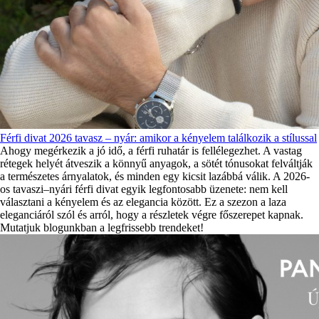
Férfi divat 2026 tavasz – nyár: amikor a kényelem találkozik a stílussal
Ahogy megérkezik a jó idő, a férfi ruhatár is fellélegezhet. A vastag
rétegek helyét átveszik a könnyű anyagok, a sötét tónusokat felváltják
a természetes árnyalatok, és minden egy kicsit lazábbá válik. A 2026-
os tavaszi–nyári férfi divat egyik legfontosabb üzenete: nem kell
választani a kényelem és az elegancia között. Ez a szezon a laza
eleganciáról szól és arról, hogy a részletek végre főszerepet kapnak.
Mutatjuk blogunkban a legfrissebb trendeket!