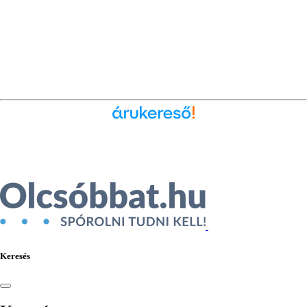
Ékszer az Árukeresőn
Keresés