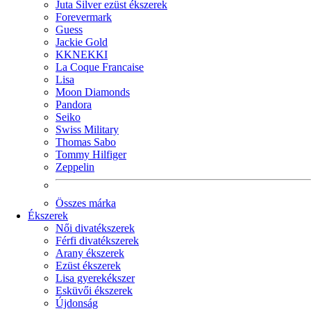
Juta Silver ezüst ékszerek
Forevermark
Guess
Jackie Gold
KKNEKKI
La Coque Francaise
Lisa
Moon Diamonds
Pandora
Seiko
Swiss Military
Thomas Sabo
Tommy Hilfiger
Zeppelin
Összes márka
Ékszerek
Női divatékszerek
Férfi divatékszerek
Arany ékszerek
Ezüst ékszerek
Lisa gyerekékszer
Esküvői ékszerek
Újdonság