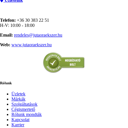
Üzleteink
Telefon:
+36 30 383 22 51
H-V: 10:00 - 18:00
Email:
rendeles@jutaoraekszer.hu
Web:
www.jutaoraekszer.hu
Rólunk
Üzletek
Márkák
Szolgáltatások
Cégismertető
Rólunk mondták
Kapcsolat
Karrier