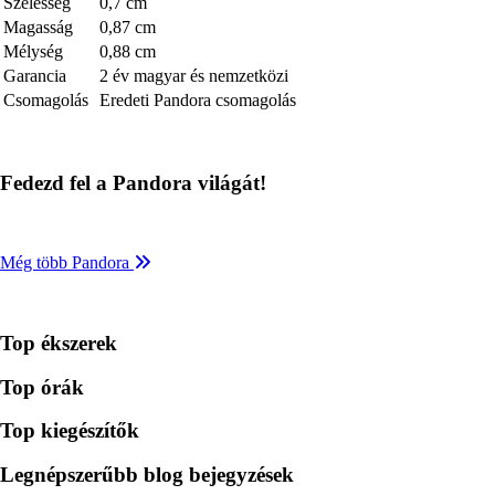
Szélesség
0,7 cm
Magasság
0,87 cm
Mélység
0,88 cm
Garancia
2 év magyar és nemzetközi
Csomagolás
Eredeti Pandora csomagolás
Fedezd fel a Pandora világát!
Még több Pandora
Top ékszerek
Top órák
Top kiegészítők
Legnépszerűbb blog bejegyzések