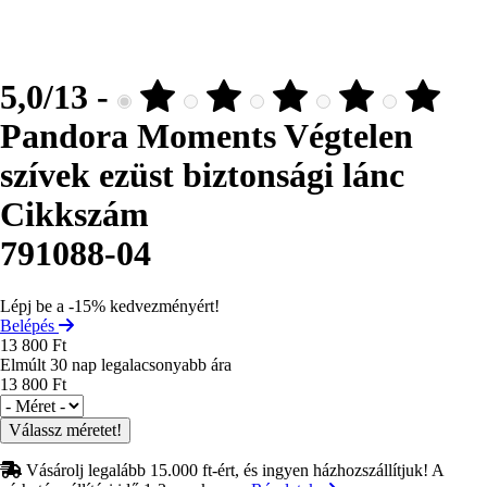
5,0/13 -
Pandora Moments Végtelen
szívek ezüst biztonsági lánc
Cikkszám
791088-04
Lépj be a -15% kedvezményért!
Belépés
13 800 Ft
Elmúlt 30 nap legalacsonyabb ára
13 800 Ft
Méret
Vásárolj legalább 15.000 ft-ért, és ingyen házhozszállítjuk! A