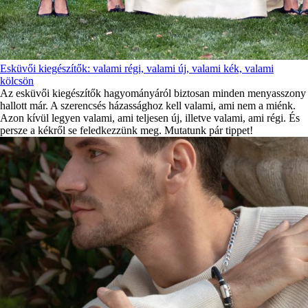
Esküvői kiegészítők: valami régi, valami új, valami kék, valami
kölcsön
Az esküvői kiegészítők hagyományáról biztosan minden menyasszony
hallott már. A szerencsés házassághoz kell valami, ami nem a miénk.
Azon kívül legyen valami, ami teljesen új, illetve valami, ami régi. És
persze a kékről se feledkezzünk meg. Mutatunk pár tippet!