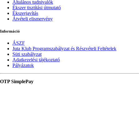
Általános tudnivalók
Ékszer tisztítási útmutató
Ékszerjavítás
Átvételi elismervény
Információ
ÁSZF
Juta Klub Programszabályzat és Részvételi Feltételek
Süti szabályzat
Adatkezelési tájékoztató
Pályázatok
OTP SimplePay