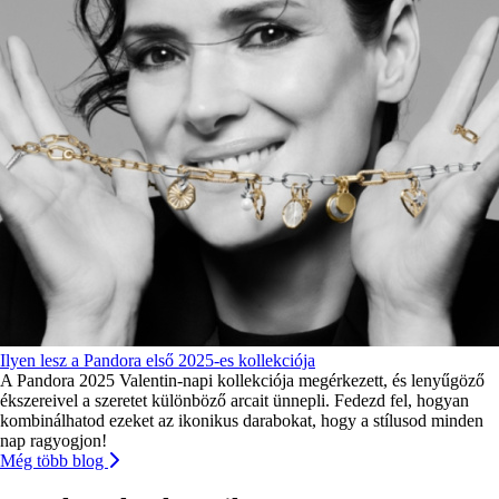
Ilyen lesz a Pandora első 2025-es kollekciója
A Pandora 2025 Valentin-napi kollekciója megérkezett, és lenyűgöző
ékszereivel a szeretet különböző arcait ünnepli. Fedezd fel, hogyan
kombinálhatod ezeket az ikonikus darabokat, hogy a stílusod minden
nap ragyogjon!
Még több blog