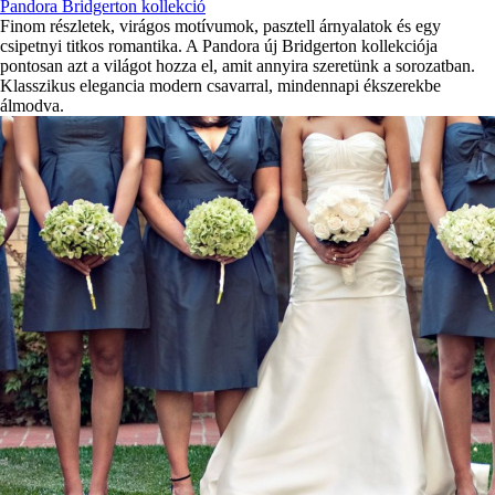
Pandora Bridgerton kollekció
Finom részletek, virágos motívumok, pasztell árnyalatok és egy
csipetnyi titkos romantika. A Pandora új Bridgerton kollekciója
pontosan azt a világot hozza el, amit annyira szeretünk a sorozatban.
Klasszikus elegancia modern csavarral, mindennapi ékszerekbe
álmodva.