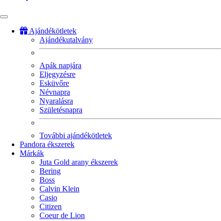
Ajándékötletek
Ajándékutalvány
Fő
navigáció
Apák napjára
Eljegyzésre
Esküvőre
Névnapra
Nyaralásra
Születésnapra
További ajándékötletek
Pandora ékszerek
Márkák
Juta Gold arany ékszerek
Bering
Boss
Calvin Klein
Casio
Citizen
Coeur de Lion