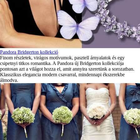
Pandora Bridgerton kollekció
Finom részletek, virágos motívumok, pasztell árnyalatok és egy
csipetnyi titkos romantika. A Pandora új Bridgerton kollekciója
pontosan azt a világot hozza el, amit annyira szeretünk a sorozatban.
Klasszikus elegancia modern csavarral, mindennapi ékszerekbe
álmodva.