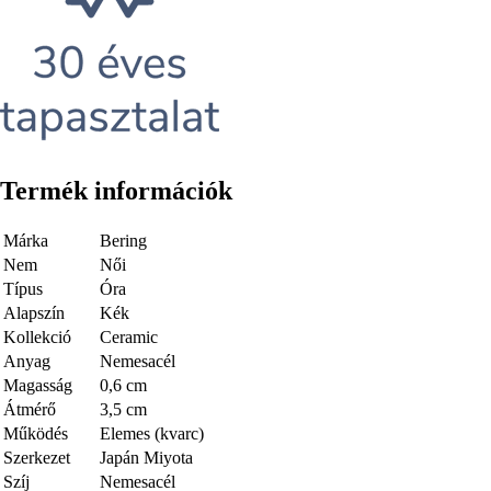
Termék információk
Márka
Bering
Nem
Női
Típus
Óra
Alapszín
Kék
Kollekció
Ceramic
Anyag
Nemesacél
Magasság
0,6 cm
Átmérő
3,5 cm
Működés
Elemes (kvarc)
Szerkezet
Japán Miyota
Szíj
Nemesacél