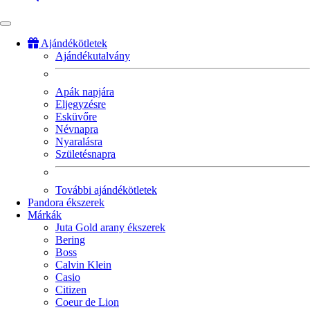
Ajándékötletek
Ajándékutalvány
Fő
navigáció
Apák napjára
Eljegyzésre
Esküvőre
Névnapra
Nyaralásra
Születésnapra
További ajándékötletek
Pandora ékszerek
Márkák
Juta Gold arany ékszerek
Bering
Boss
Calvin Klein
Casio
Citizen
Coeur de Lion