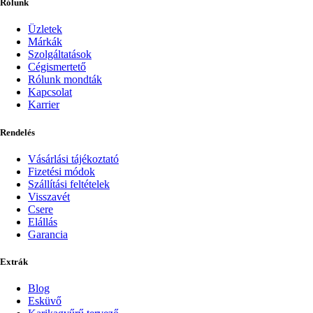
Rólunk
Üzletek
Márkák
Szolgáltatások
Cégismertető
Rólunk mondták
Kapcsolat
Karrier
Rendelés
Vásárlási tájékoztató
Fizetési módok
Szállítási feltételek
Visszavét
Csere
Elállás
Garancia
Extrák
Blog
Esküvő