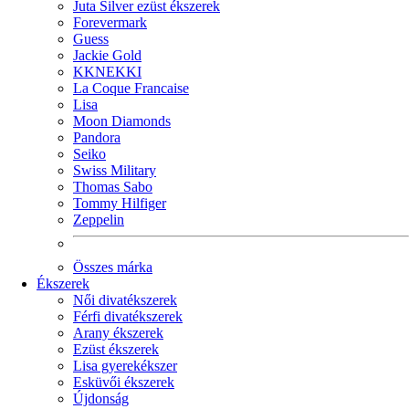
Juta Silver ezüst ékszerek
Forevermark
Guess
Jackie Gold
KKNEKKI
La Coque Francaise
Lisa
Moon Diamonds
Pandora
Seiko
Swiss Military
Thomas Sabo
Tommy Hilfiger
Zeppelin
Összes márka
Ékszerek
Női divatékszerek
Férfi divatékszerek
Arany ékszerek
Ezüst ékszerek
Lisa gyerekékszer
Esküvői ékszerek
Újdonság