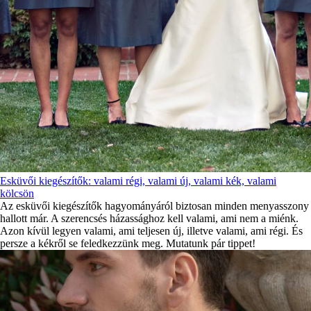
Esküvői kiegészítők: valami régi, valami új, valami kék, valami
kölcsön
Az esküvői kiegészítők hagyományáról biztosan minden menyasszony
hallott már. A szerencsés házassághoz kell valami, ami nem a miénk.
Azon kívül legyen valami, ami teljesen új, illetve valami, ami régi. És
persze a kékről se feledkezzünk meg. Mutatunk pár tippet!