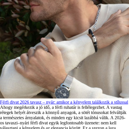
Férfi divat 2026 tavasz – nyár: amikor a kényelem találkozik a stílussal
Ahogy megérkezik a jó idő, a férfi ruhatár is fellélegezhet. A vastag
rétegek helyét átveszik a könnyű anyagok, a sötét tónusokat felváltják
a természetes árnyalatok, és minden egy kicsit lazábbá válik. A 2026-
os tavaszi–nyári férfi divat egyik legfontosabb üzenete: nem kell
választani a kényelem és az elegancia között. Ez a szezon a laza