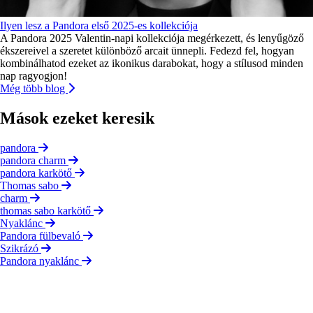
Ilyen lesz a Pandora első 2025-es kollekciója
A Pandora 2025 Valentin-napi kollekciója megérkezett, és lenyűgöző
ékszereivel a szeretet különböző arcait ünnepli. Fedezd fel, hogyan
kombinálhatod ezeket az ikonikus darabokat, hogy a stílusod minden
nap ragyogjon!
Még több blog
Mások ezeket keresik
pandora
pandora charm
pandora karkötő
Thomas sabo
charm
thomas sabo karkötő
Nyaklánc
Pandora fülbevaló
Szikrázó
Pandora nyaklánc