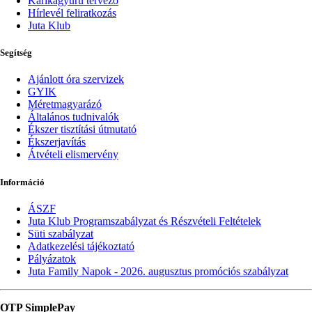
Karikagyűrű tervező
Hírlevél feliratkozás
Juta Klub
Segítség
Ajánlott óra szervizek
GYIK
Méretmagyarázó
Általános tudnivalók
Ékszer tisztítási útmutató
Ékszerjavítás
Átvételi elismervény
Információ
ÁSZF
Juta Klub Programszabályzat és Részvételi Feltételek
Süti szabályzat
Adatkezelési tájékoztató
Pályázatok
Juta Family Napok - 2026. augusztus promóciós szabályzat
OTP SimplePay