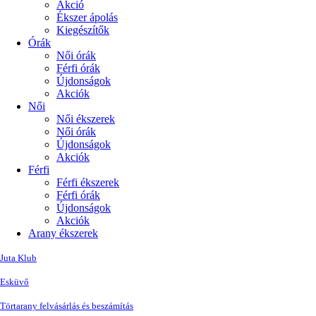
Akció
Ékszer ápolás
Kiegészítők
Órák
Női órák
Férfi órák
Újdonságok
Akciók
Női
Női ékszerek
Női órák
Újdonságok
Akciók
Férfi
Férfi ékszerek
Férfi órák
Újdonságok
Akciók
Arany ékszerek
Juta Klub
Esküvő
Törtarany felvásárlás és beszámítás