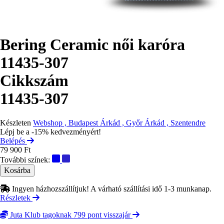
Bering Ceramic női karóra
11435-307
Cikkszám
11435-307
Készleten
Webshop , Budapest Árkád , Győr Árkád , Szentendre
Lépj be a -15% kedvezményért!
Belépés
79 900 Ft
További színek:
Ingyen házhozszállítjuk! A várható szállítási idő 1-3 munkanap.
Részletek
Juta Klub tagoknak 799 pont visszajár