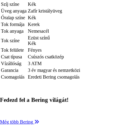
Szíj színe
Kék
Üveg anyaga
Zafír kristályüveg
Óralap színe
Kék
Tok formája
Kerek
Tok anyaga
Nemesacél
Ezüst színű
Tok színe
Kék
Tok felülete
Fényes
Csat típusa
Csúszós csatközép
Vízállóság
3 ATM
Garancia
3 év magyar és nemzetközi
Csomagolás
Eredeti Bering csomagolás
Fedezd fel a Bering világát!
Még több Bering