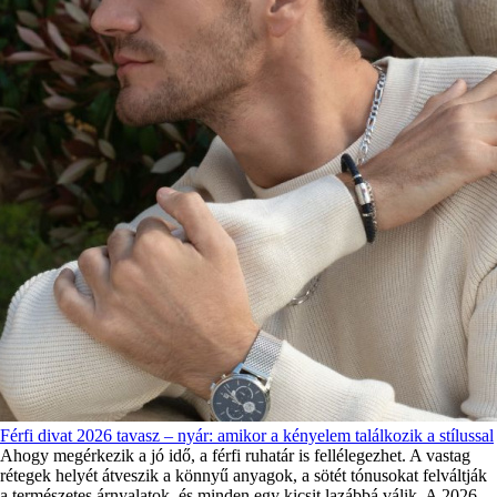
Férfi divat 2026 tavasz – nyár: amikor a kényelem találkozik a stílussal
Ahogy megérkezik a jó idő, a férfi ruhatár is fellélegezhet. A vastag
rétegek helyét átveszik a könnyű anyagok, a sötét tónusokat felváltják
a természetes árnyalatok, és minden egy kicsit lazábbá válik. A 2026-