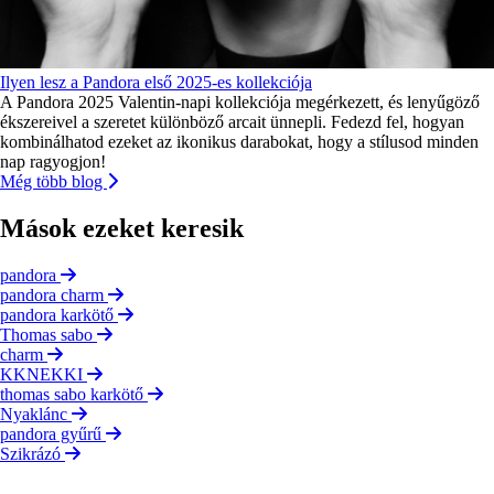
Ilyen lesz a Pandora első 2025-es kollekciója
A Pandora 2025 Valentin-napi kollekciója megérkezett, és lenyűgöző
ékszereivel a szeretet különböző arcait ünnepli. Fedezd fel, hogyan
kombinálhatod ezeket az ikonikus darabokat, hogy a stílusod minden
nap ragyogjon!
Még több blog
Mások ezeket keresik
pandora
pandora charm
pandora karkötő
Thomas sabo
charm
KKNEKKI
thomas sabo karkötő
Nyaklánc
pandora gyűrű
Szikrázó