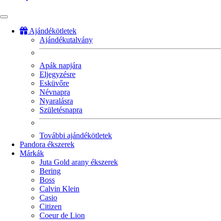
Ajándékötletek
Ajándékutalvány
Fő
navigáció
Apák napjára
Eljegyzésre
Esküvőre
Névnapra
Nyaralásra
Születésnapra
További ajándékötletek
Pandora ékszerek
Márkák
Juta Gold arany ékszerek
Bering
Boss
Calvin Klein
Casio
Citizen
Coeur de Lion