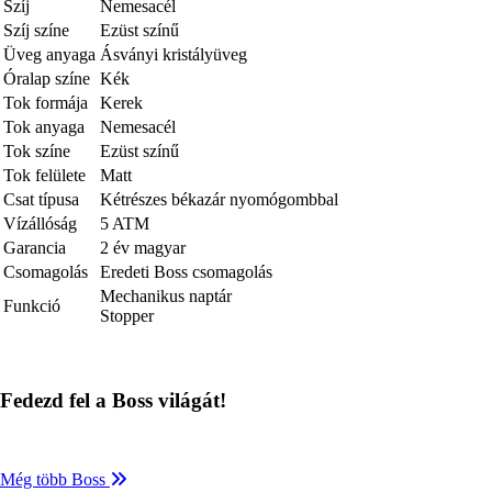
Szíj
Nemesacél
Szíj színe
Ezüst színű
Üveg anyaga
Ásványi kristályüveg
Óralap színe
Kék
Tok formája
Kerek
Tok anyaga
Nemesacél
Tok színe
Ezüst színű
Tok felülete
Matt
Csat típusa
Kétrészes békazár nyomógombbal
Vízállóság
5 ATM
Garancia
2 év magyar
Csomagolás
Eredeti Boss csomagolás
Mechanikus naptár
Funkció
Stopper
Fedezd fel a Boss világát!
Még több Boss