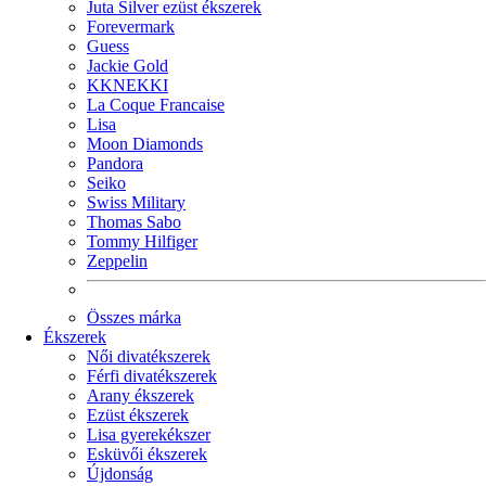
Juta Silver ezüst ékszerek
Forevermark
Guess
Jackie Gold
KKNEKKI
La Coque Francaise
Lisa
Moon Diamonds
Pandora
Seiko
Swiss Military
Thomas Sabo
Tommy Hilfiger
Zeppelin
Összes márka
Ékszerek
Női divatékszerek
Férfi divatékszerek
Arany ékszerek
Ezüst ékszerek
Lisa gyerekékszer
Esküvői ékszerek
Újdonság