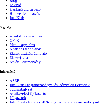
Blog
Esküvő
Karikagyűrű tervező
Hírlevél feliratkozás
Juta Klub
Segítség
Ajánlott óra szervizek
GYIK
Méretmagyarázó
Általános tudnivalók
Ékszer tisztítási útmutató
Ékszerjavítás
Átvételi elismervény
Információ
ÁSZF
Juta Klub Programszabályzat és Részvételi Feltételek
Süti szabályzat
Adatkezelési tájékoztató
Pályázatok
Juta Family Napok - 2026. augusztus promóciós szabályzat