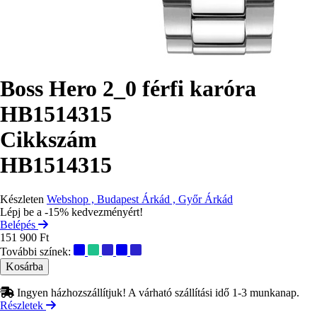
Boss Hero 2_0 férfi karóra
HB1514315
Cikkszám
HB1514315
Készleten
Webshop , Budapest Árkád , Győr Árkád
Lépj be a -15% kedvezményért!
Belépés
151 900 Ft
További színek:
Ingyen házhozszállítjuk! A várható szállítási idő 1-3 munkanap.
Részletek