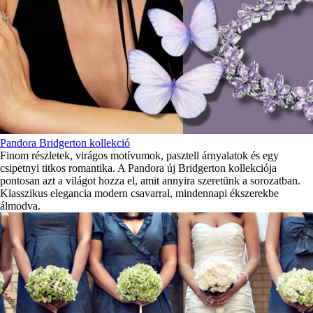
Pandora Bridgerton kollekció
Finom részletek, virágos motívumok, pasztell árnyalatok és egy
csipetnyi titkos romantika. A Pandora új Bridgerton kollekciója
pontosan azt a világot hozza el, amit annyira szeretünk a sorozatban.
Klasszikus elegancia modern csavarral, mindennapi ékszerekbe
álmodva.