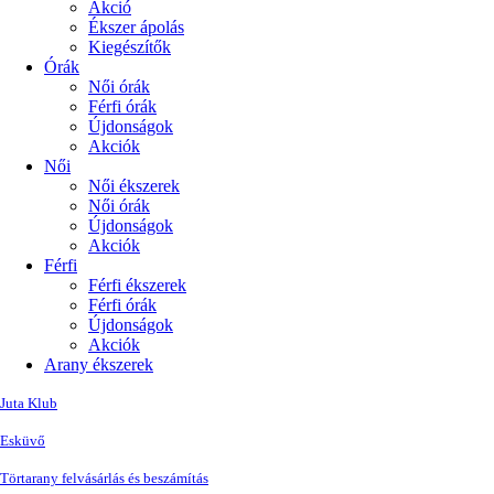
Akció
Ékszer ápolás
Kiegészítők
Órák
Női órák
Férfi órák
Újdonságok
Akciók
Női
Női ékszerek
Női órák
Újdonságok
Akciók
Férfi
Férfi ékszerek
Férfi órák
Újdonságok
Akciók
Arany ékszerek
Juta Klub
Esküvő
Törtarany felvásárlás és beszámítás