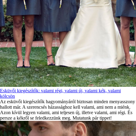
Esküvői kiegészítők: valami régi, valami új, valami kék, valami
kölcsön
Az esküvői kiegészítők hagyományáról biztosan minden menyasszony
hallott már. A szerencsés házassághoz kell valami, ami nem a miénk.
Azon kívül legyen valami, ami teljesen új, illetve valami, ami régi. És
persze a kékről se feledkezzünk meg. Mutatunk pár tippet!