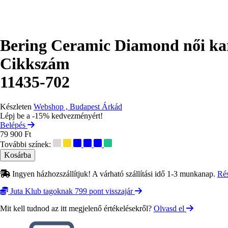
Bering Ceramic Diamond női ka
Cikkszám
11435-702
Készleten
Webshop , Budapest Árkád
Lépj be a -15% kedvezményért!
Belépés
79 900 Ft
További színek:
Ingyen házhozszállítjuk! A várható szállítási idő 1-3 munkanap.
Ré
Juta Klub tagoknak 799 pont visszajár
Mit kell tudnod az itt megjelenő értékelésekről?
Olvasd el