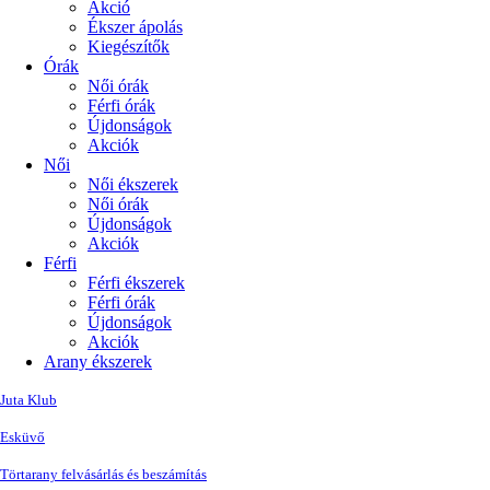
Akció
Ékszer ápolás
Kiegészítők
Órák
Női órák
Férfi órák
Újdonságok
Akciók
Női
Női ékszerek
Női órák
Újdonságok
Akciók
Férfi
Férfi ékszerek
Férfi órák
Újdonságok
Akciók
Arany ékszerek
Juta Klub
Esküvő
Törtarany felvásárlás és beszámítás