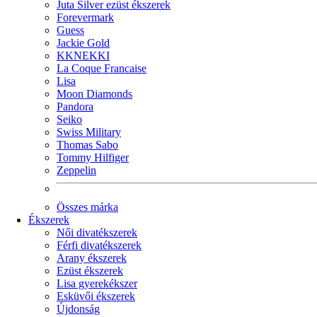
Juta Silver ezüst ékszerek
Forevermark
Guess
Jackie Gold
KKNEKKI
La Coque Francaise
Lisa
Moon Diamonds
Pandora
Seiko
Swiss Military
Thomas Sabo
Tommy Hilfiger
Zeppelin
Összes márka
Ékszerek
Női divatékszerek
Férfi divatékszerek
Arany ékszerek
Ezüst ékszerek
Lisa gyerekékszer
Esküvői ékszerek
Újdonság