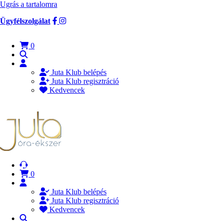
Ugrás a tartalomra
Ügyfélszolgálat
0
Juta Klub belépés
Juta Klub regisztráció
Kedvencek
0
Juta Klub belépés
Juta Klub regisztráció
Kedvencek