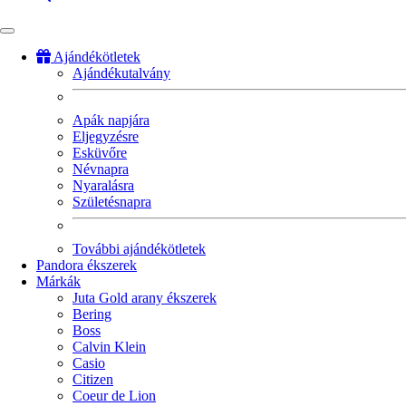
Ajándékötletek
Ajándékutalvány
Fő
navigáció
Apák napjára
Eljegyzésre
Esküvőre
Névnapra
Nyaralásra
Születésnapra
További ajándékötletek
Pandora ékszerek
Márkák
Juta Gold arany ékszerek
Bering
Boss
Calvin Klein
Casio
Citizen
Coeur de Lion