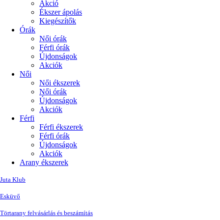
Akció
Ékszer ápolás
Kiegészítők
Órák
Női órák
Férfi órák
Újdonságok
Akciók
Női
Női ékszerek
Női órák
Újdonságok
Akciók
Férfi
Férfi ékszerek
Férfi órák
Újdonságok
Akciók
Arany ékszerek
Juta Klub
Esküvő
Törtarany felvásárlás és beszámítás