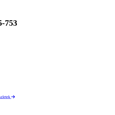
5-753
szletek