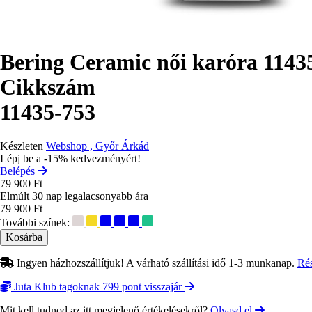
Bering Ceramic női karóra 1143
Cikkszám
11435-753
Készleten
Webshop , Győr Árkád
Lépj be a -15% kedvezményért!
Belépés
79 900 Ft
Elmúlt 30 nap legalacsonyabb ára
79 900 Ft
További színek:
Ingyen házhozszállítjuk! A várható szállítási idő 1-3 munkanap.
Ré
Juta Klub tagoknak 799 pont visszajár
Mit kell tudnod az itt megjelenő értékelésekről?
Olvasd el