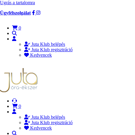
Ugrás a tartalomra
Ügyfélszolgálat
0
Juta Klub belépés
Juta Klub regisztráció
Kedvencek
0
Juta Klub belépés
Juta Klub regisztráció
Kedvencek