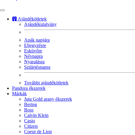
Ajándékötletek
Ajándékutalvány
Fő
navigáció
Apák napjára
Eljegyzésre
Esküvőre
Névnapra
Nyaralásra
Születésnapra
További ajándékötletek
Pandora ékszerek
Márkák
Juta Gold arany ékszerek
Bering
Boss
Calvin Klein
Casio
Citizen
Coeur de Lion