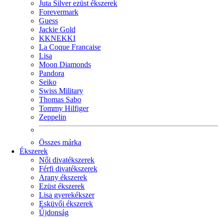
Juta Silver ezüst ékszerek
Forevermark
Guess
Jackie Gold
KKNEKKI
La Coque Francaise
Lisa
Moon Diamonds
Pandora
Seiko
Swiss Military
Thomas Sabo
Tommy Hilfiger
Zeppelin
Összes márka
Ékszerek
Női divatékszerek
Férfi divatékszerek
Arany ékszerek
Ezüst ékszerek
Lisa gyerekékszer
Esküvői ékszerek
Újdonság