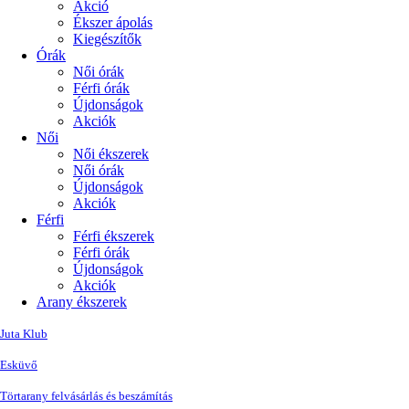
Akció
Ékszer ápolás
Kiegészítők
Órák
Női órák
Férfi órák
Újdonságok
Akciók
Női
Női ékszerek
Női órák
Újdonságok
Akciók
Férfi
Férfi ékszerek
Férfi órák
Újdonságok
Akciók
Arany ékszerek
Juta Klub
Esküvő
Törtarany felvásárlás és beszámítás