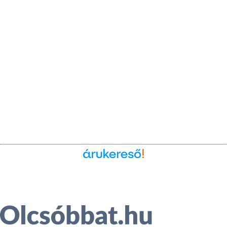
Ékszer az Árukeresőn