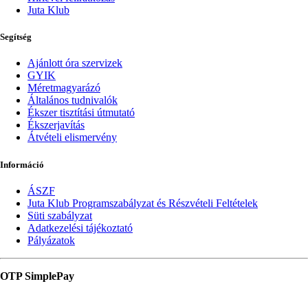
Juta Klub
Segítség
Ajánlott óra szervizek
GYIK
Méretmagyarázó
Általános tudnivalók
Ékszer tisztítási útmutató
Ékszerjavítás
Átvételi elismervény
Információ
ÁSZF
Juta Klub Programszabályzat és Részvételi Feltételek
Süti szabályzat
Adatkezelési tájékoztató
Pályázatok
OTP SimplePay