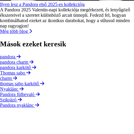
Ilyen lesz a Pandora első 2025-es kollekciója
A Pandora 2025 Valentin-napi kollekciója megérkezett, és lenyűgöző
ékszereivel a szeretet különböző arcait ünnepli. Fedezd fel, hogyan
kombinálhatod ezeket az ikonikus darabokat, hogy a stílusod minden
nap ragyogjon!
Még több blog
Mások ezeket keresik
pandora
pandora charm
pandora karkötő
Thomas sabo
charm
thomas sabo karkötő
Nyaklánc
Pandora fülbevaló
Szikrázó
Pandora nyaklánc