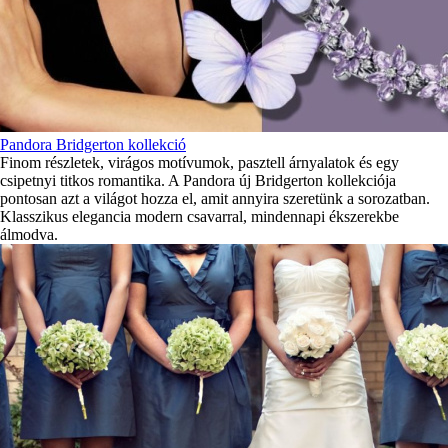
Pandora Bridgerton kollekció
Finom részletek, virágos motívumok, pasztell árnyalatok és egy
csipetnyi titkos romantika. A Pandora új Bridgerton kollekciója
pontosan azt a világot hozza el, amit annyira szeretünk a sorozatban.
Klasszikus elegancia modern csavarral, mindennapi ékszerekbe
álmodva.