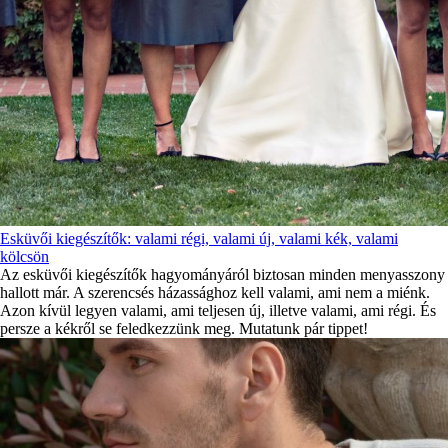
Esküvői kiegészítők: valami régi, valami új, valami kék, valami
kölcsön
Az esküvői kiegészítők hagyományáról biztosan minden menyasszony
hallott már. A szerencsés házassághoz kell valami, ami nem a miénk.
Azon kívül legyen valami, ami teljesen új, illetve valami, ami régi. És
persze a kékről se feledkezzünk meg. Mutatunk pár tippet!