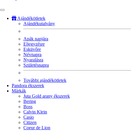
Ajándékötletek
Ajándékutalvány
Fő
navigáció
Apák napjára
Eljegyzésre
Esküvőre
Névnapra
Nyaralásra
Születésnapra
További ajándékötletek
Pandora ékszerek
Márkák
Juta Gold arany ékszerek
Bering
Boss
Calvin Klein
Casio
Citizen
Coeur de Lion