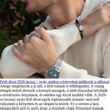
Férfi divat 2026 tavasz – nyár: amikor a kényelem találkozik a stílussal
Ahogy megérkezik a jó idő, a férfi ruhatár is fellélegezhet. A vastag
rétegek helyét átveszik a könnyű anyagok, a sötét tónusokat felváltják
a természetes árnyalatok, és minden egy kicsit lazábbá válik. A 2026-
os tavaszi–nyári férfi divat egyik legfontosabb üzenete: nem kell
választani a kényelem és az elegancia között. Ez a szezon a laza
eleganciáról szól és arról, hogy a részletek végre főszerepet kapnak.