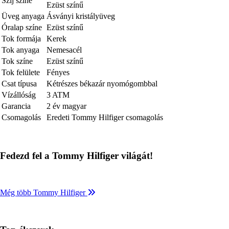
Szíj színe
Ezüst színű
Üveg anyaga
Ásványi kristályüveg
Óralap színe
Ezüst színű
Tok formája
Kerek
Tok anyaga
Nemesacél
Tok színe
Ezüst színű
Tok felülete
Fényes
Csat típusa
Kétrészes békazár nyomógombbal
Vízállóság
3 ATM
Garancia
2 év magyar
Csomagolás
Eredeti Tommy Hilfiger csomagolás
Fedezd fel a Tommy Hilfiger világát!
Még több Tommy Hilfiger