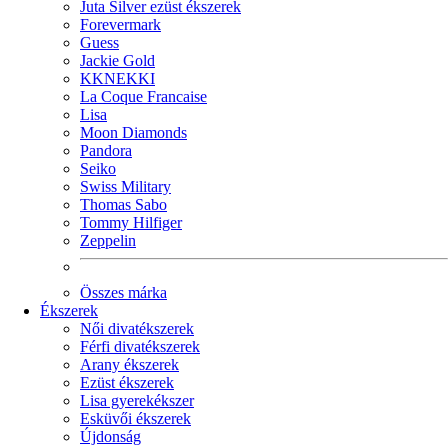
Juta Silver ezüst ékszerek
Forevermark
Guess
Jackie Gold
KKNEKKI
La Coque Francaise
Lisa
Moon Diamonds
Pandora
Seiko
Swiss Military
Thomas Sabo
Tommy Hilfiger
Zeppelin
Összes márka
Ékszerek
Női divatékszerek
Férfi divatékszerek
Arany ékszerek
Ezüst ékszerek
Lisa gyerekékszer
Esküvői ékszerek
Újdonság