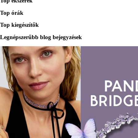
Top ékszerek
Top órák
Top kiegészítők
Legnépszerűbb blog bejegyzések