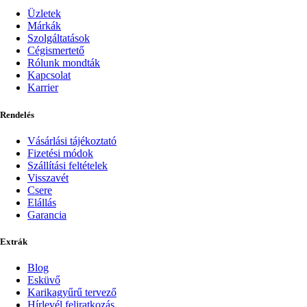
Üzletek
Márkák
Szolgáltatások
Cégismertető
Rólunk mondták
Kapcsolat
Karrier
Rendelés
Vásárlási tájékoztató
Fizetési módok
Szállítási feltételek
Visszavét
Csere
Elállás
Garancia
Extrák
Blog
Esküvő
Karikagyűrű tervező
Hírlevél feliratkozás