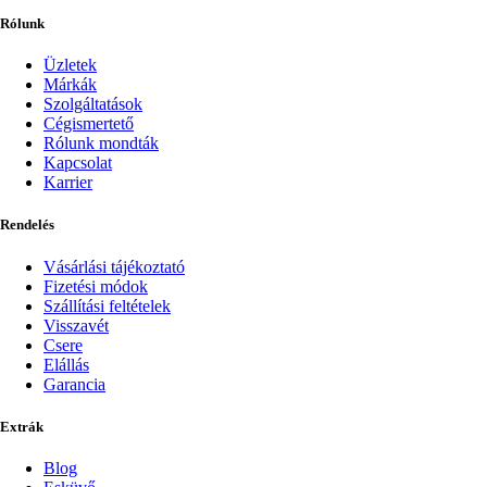
Rólunk
Üzletek
Márkák
Szolgáltatások
Cégismertető
Rólunk mondták
Kapcsolat
Karrier
Rendelés
Vásárlási tájékoztató
Fizetési módok
Szállítási feltételek
Visszavét
Csere
Elállás
Garancia
Extrák
Blog