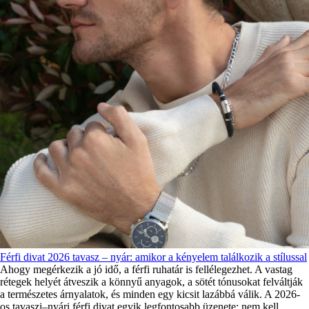
Férfi divat 2026 tavasz – nyár: amikor a kényelem találkozik a stílussal
Ahogy megérkezik a jó idő, a férfi ruhatár is fellélegezhet. A vastag
rétegek helyét átveszik a könnyű anyagok, a sötét tónusokat felváltják
a természetes árnyalatok, és minden egy kicsit lazábbá válik. A 2026-
os tavaszi–nyári férfi divat egyik legfontosabb üzenete: nem kell