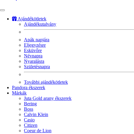
Ajándékötletek
Ajándékutalvány
Fő
navigáció
Apák napjára
Eljegyzésre
Esküvőre
Névnapra
Nyaralásra
Születésnapra
További ajándékötletek
Pandora ékszerek
Márkák
Juta Gold arany ékszerek
Bering
Boss
Calvin Klein
Casio
Citizen
Coeur de Lion