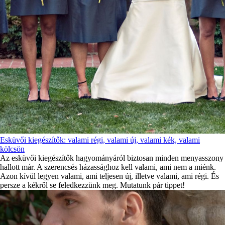
Esküvői kiegészítők: valami régi, valami új, valami kék, valami
kölcsön
Az esküvői kiegészítők hagyományáról biztosan minden menyasszony
hallott már. A szerencsés házassághoz kell valami, ami nem a miénk.
Azon kívül legyen valami, ami teljesen új, illetve valami, ami régi. És
persze a kékről se feledkezzünk meg. Mutatunk pár tippet!