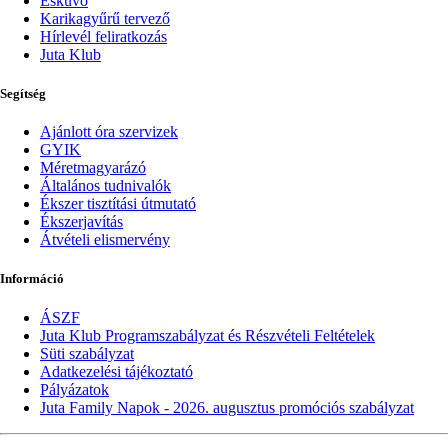
Esküvő
Karikagyűrű tervező
Hírlevél feliratkozás
Juta Klub
Segítség
Ajánlott óra szervizek
GYIK
Méretmagyarázó
Általános tudnivalók
Ékszer tisztítási útmutató
Ékszerjavítás
Átvételi elismervény
Információ
ÁSZF
Juta Klub Programszabályzat és Részvételi Feltételek
Süti szabályzat
Adatkezelési tájékoztató
Pályázatok
Juta Family Napok - 2026. augusztus promóciós szabályzat