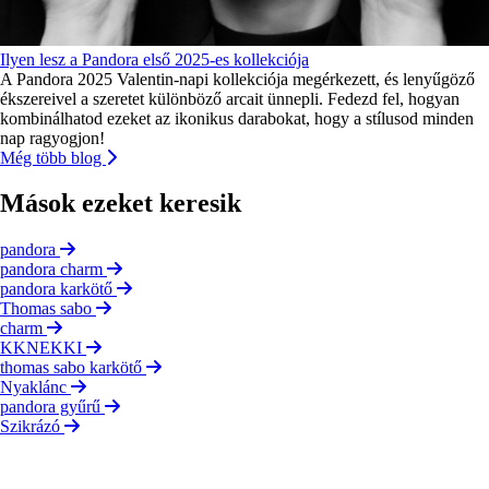
Ilyen lesz a Pandora első 2025-es kollekciója
A Pandora 2025 Valentin-napi kollekciója megérkezett, és lenyűgöző
ékszereivel a szeretet különböző arcait ünnepli. Fedezd fel, hogyan
kombinálhatod ezeket az ikonikus darabokat, hogy a stílusod minden
nap ragyogjon!
Még több blog
Mások ezeket keresik
pandora
pandora charm
pandora karkötő
Thomas sabo
charm
KKNEKKI
thomas sabo karkötő
Nyaklánc
pandora gyűrű
Szikrázó