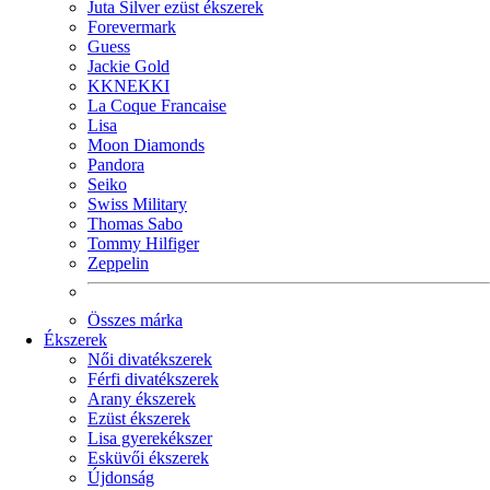
Juta Silver ezüst ékszerek
Forevermark
Guess
Jackie Gold
KKNEKKI
La Coque Francaise
Lisa
Moon Diamonds
Pandora
Seiko
Swiss Military
Thomas Sabo
Tommy Hilfiger
Zeppelin
Összes márka
Ékszerek
Női divatékszerek
Férfi divatékszerek
Arany ékszerek
Ezüst ékszerek
Lisa gyerekékszer
Esküvői ékszerek
Újdonság