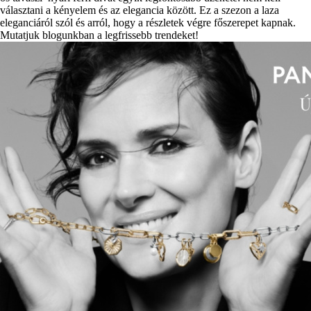
választani a kényelem és az elegancia között. Ez a szezon a laza
eleganciáról szól és arról, hogy a részletek végre főszerepet kapnak.
Mutatjuk blogunkban a legfrissebb trendeket!