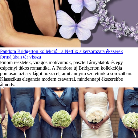
Pandora Bridgerton kollekció - a Netflix sikersorozata ékszerek
formájában tér vissza
Finom részletek, virágos motívumok, pasztell árnyalatok és egy
csipetnyi titkos romantika. A Pandora új Bridgerton kollekciója
pontosan azt a világot hozza el, amit annyira szeretünk a sorozatban.
Klasszikus elegancia modern csavarral, mindennapi ékszerekbe
álmodva.