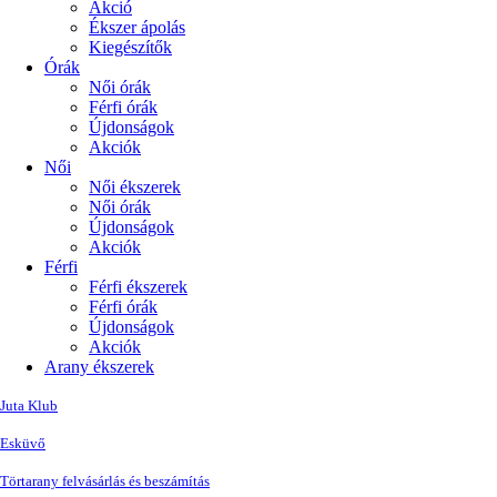
Akció
Ékszer ápolás
Kiegészítők
Órák
Női órák
Férfi órák
Újdonságok
Akciók
Női
Női ékszerek
Női órák
Újdonságok
Akciók
Férfi
Férfi ékszerek
Férfi órák
Újdonságok
Akciók
Arany ékszerek
Juta Klub
Esküvő
Törtarany felvásárlás és beszámítás