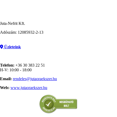
Juta-Nefrit Kft.
Adószám: 12085932-2-13
Üzleteink
Telefon:
+36 30 383 22 51
H-V: 10:00 - 18:00
Email:
rendeles@jutaoraekszer.hu
Web:
www.jutaoraekszer.hu