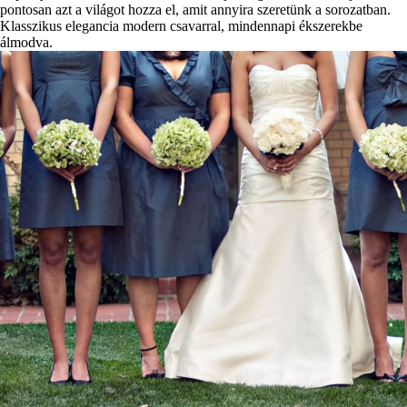
pontosan azt a világot hozza el, amit annyira szeretünk a sorozatban.
Klasszikus elegancia modern csavarral, mindennapi ékszerekbe
álmodva.