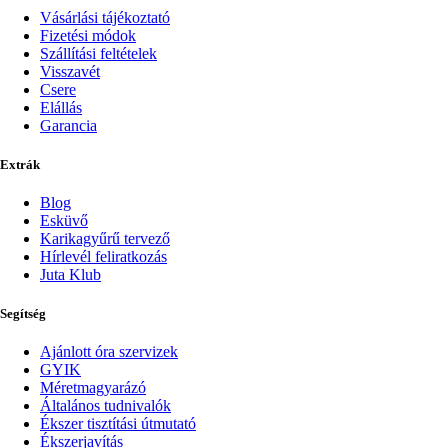
Vásárlási tájékoztató
Fizetési módok
Szállítási feltételek
Visszavét
Csere
Elállás
Garancia
Extrák
Blog
Esküvő
Karikagyűrű tervező
Hírlevél feliratkozás
Juta Klub
Segítség
Ajánlott óra szervizek
GYIK
Méretmagyarázó
Általános tudnivalók
Ékszer tisztítási útmutató
Ékszerjavítás