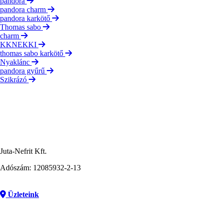
pandora
pandora charm
pandora karkötő
Thomas sabo
charm
KKNEKKI
thomas sabo karkötő
Nyaklánc
pandora gyűrű
Szikrázó
Juta-Nefrit Kft.
Adószám: 12085932-2-13
Üzleteink