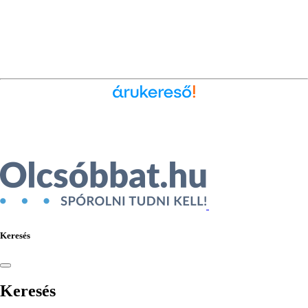
Ékszer az Árukeresőn
Keresés
Keresés