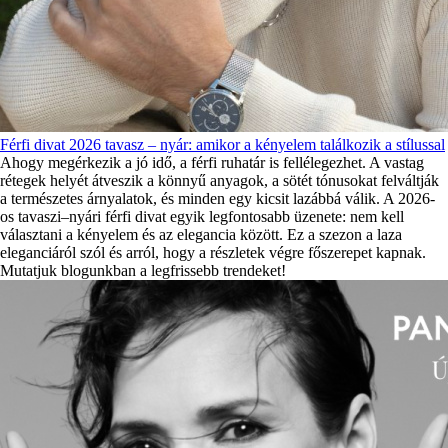
Férfi divat 2026 tavasz – nyár: amikor a kényelem találkozik a stílussal
Ahogy megérkezik a jó idő, a férfi ruhatár is fellélegezhet. A vastag
rétegek helyét átveszik a könnyű anyagok, a sötét tónusokat felváltják
a természetes árnyalatok, és minden egy kicsit lazábbá válik. A 2026-
os tavaszi–nyári férfi divat egyik legfontosabb üzenete: nem kell
választani a kényelem és az elegancia között. Ez a szezon a laza
eleganciáról szól és arról, hogy a részletek végre főszerepet kapnak.
Mutatjuk blogunkban a legfrissebb trendeket!