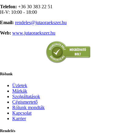
Telefon:
+36 30 383 22 51
H-V: 10:00 - 18:00
Email:
rendeles@jutaoraekszer.hu
Web:
www.jutaoraekszer.hu
Rólunk
Üzletek
Márkák
Szolgáltatások
Cégismertető
Rólunk mondták
Kapcsolat
Karrier
Rendelés