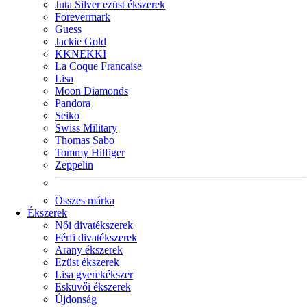
Juta Silver ezüst ékszerek
Forevermark
Guess
Jackie Gold
KKNEKKI
La Coque Francaise
Lisa
Moon Diamonds
Pandora
Seiko
Swiss Military
Thomas Sabo
Tommy Hilfiger
Zeppelin
Összes márka
Ékszerek
Női divatékszerek
Férfi divatékszerek
Arany ékszerek
Ezüst ékszerek
Lisa gyerekékszer
Esküvői ékszerek
Újdonság