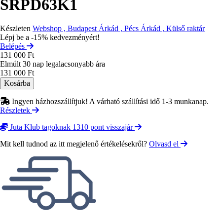
SRPD63K1
Készleten
Webshop , Budapest Árkád , Pécs Árkád , Külső raktár
Lépj be a -15% kedvezményért!
Belépés
131 000 Ft
Elmúlt 30 nap legalacsonyabb ára
131 000 Ft
Ingyen házhozszállítjuk! A várható szállítási idő 1-3 munkanap.
Részletek
Juta Klub tagoknak 1310 pont visszajár
Mit kell tudnod az itt megjelenő értékelésekről?
Olvasd el