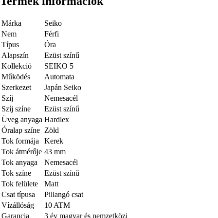
Termék információk
Márka
Seiko
Nem
Férfi
Típus
Óra
Alapszín
Ezüst színű
Kollekció
SEIKO 5
Működés
Automata
Szerkezet
Japán Seiko
Szíj
Nemesacél
Szíj színe
Ezüst színű
Üveg anyaga
Hardlex
Óralap színe
Zöld
Tok formája
Kerek
Tok átmérője
43 mm
Tok anyaga
Nemesacél
Tok színe
Ezüst színű
Tok felülete
Matt
Csat típusa
Pillangó csat
Vízállóság
10 ATM
Garancia
3 év magyar és nemzetközi