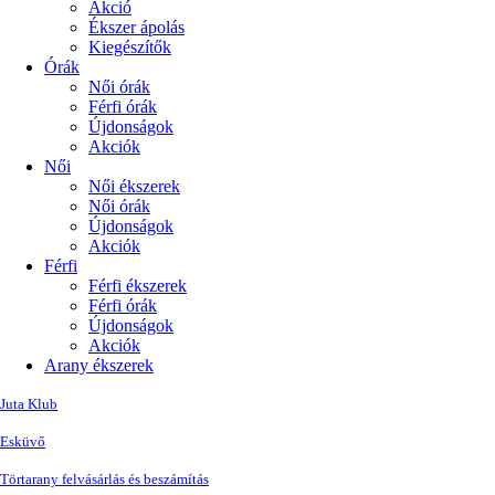
Akció
Ékszer ápolás
Kiegészítők
Órák
Női órák
Férfi órák
Újdonságok
Akciók
Női
Női ékszerek
Női órák
Újdonságok
Akciók
Férfi
Férfi ékszerek
Férfi órák
Újdonságok
Akciók
Arany ékszerek
Juta Klub
Esküvő
Törtarany felvásárlás és beszámítás