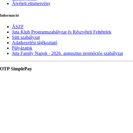
Átvételi elismervény
Információ
ÁSZF
Juta Klub Programszabályzat és Részvételi Feltételek
Süti szabályzat
Adatkezelési tájékoztató
Pályázatok
Juta Family Napok - 2026. augusztus promóciós szabályzat
OTP SimplePay