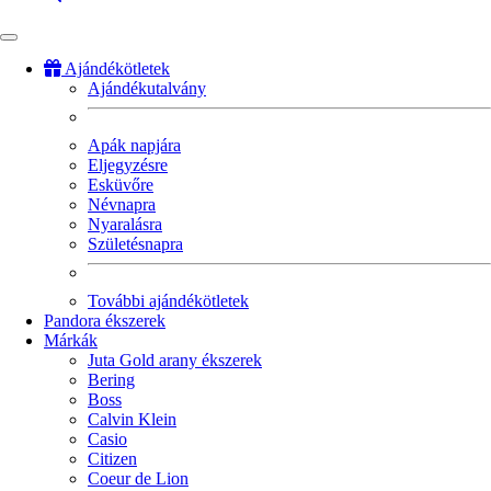
Ajándékötletek
Ajándékutalvány
Fő
navigáció
Apák napjára
Eljegyzésre
Esküvőre
Névnapra
Nyaralásra
Születésnapra
További ajándékötletek
Pandora ékszerek
Márkák
Juta Gold arany ékszerek
Bering
Boss
Calvin Klein
Casio
Citizen
Coeur de Lion