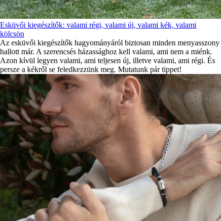
Esküvői kiegészítők: valami régi, valami új, valami kék, valami
kölcsön
Az esküvői kiegészítők hagyományáról biztosan minden menyasszony
hallott már. A szerencsés házassághoz kell valami, ami nem a miénk.
Azon kívül legyen valami, ami teljesen új, illetve valami, ami régi. És
persze a kékről se feledkezzünk meg. Mutatunk pár tippet!