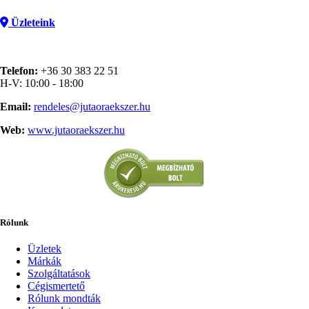
Üzleteink
Telefon:
+36 30 383 22 51
H-V: 10:00 - 18:00
Email:
rendeles@jutaoraekszer.hu
Web:
www.jutaoraekszer.hu
Rólunk
Üzletek
Márkák
Szolgáltatások
Cégismertető
Rólunk mondták