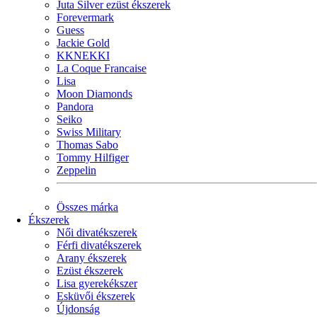
Juta Silver ezüst ékszerek
Forevermark
Guess
Jackie Gold
KKNEKKI
La Coque Francaise
Lisa
Moon Diamonds
Pandora
Seiko
Swiss Military
Thomas Sabo
Tommy Hilfiger
Zeppelin
Összes márka
Ékszerek
Női divatékszerek
Férfi divatékszerek
Arany ékszerek
Ezüst ékszerek
Lisa gyerekékszer
Esküvői ékszerek
Újdonság