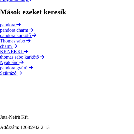
Mások ezeket keresik
pandora
pandora charm
pandora karkötő
Thomas sabo
charm
KKNEKKI
thomas sabo karkötő
Nyaklánc
pandora gyűrű
Szikrázó
Juta-Nefrit Kft.
Adószám: 12085932-2-13