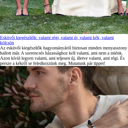
Esküvői kiegészítők: valami régi, valami új, valami kék, valami
kölcsön
Az esküvői kiegészítők hagyományáról biztosan minden menyasszony
hallott már. A szerencsés házassághoz kell valami, ami nem a miénk.
Azon kívül legyen valami, ami teljesen új, illetve valami, ami régi. És
persze a kékről se feledkezzünk meg. Mutatunk pár tippet!