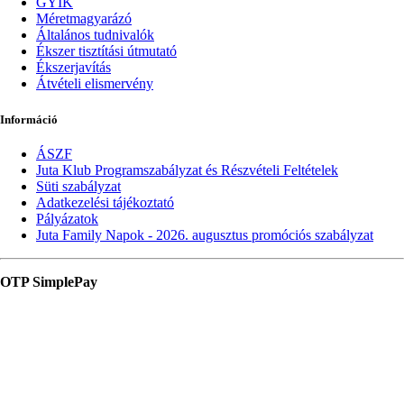
GYIK
Méretmagyarázó
Általános tudnivalók
Ékszer tisztítási útmutató
Ékszerjavítás
Átvételi elismervény
Információ
ÁSZF
Juta Klub Programszabályzat és Részvételi Feltételek
Süti szabályzat
Adatkezelési tájékoztató
Pályázatok
Juta Family Napok - 2026. augusztus promóciós szabályzat
OTP SimplePay