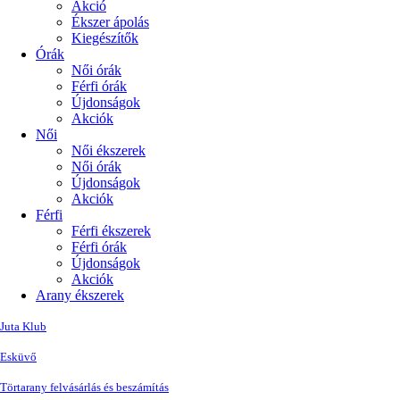
Akció
Ékszer ápolás
Kiegészítők
Órák
Női órák
Férfi órák
Újdonságok
Akciók
Női
Női ékszerek
Női órák
Újdonságok
Akciók
Férfi
Férfi ékszerek
Férfi órák
Újdonságok
Akciók
Arany ékszerek
Juta Klub
Esküvő
Törtarany felvásárlás és beszámítás