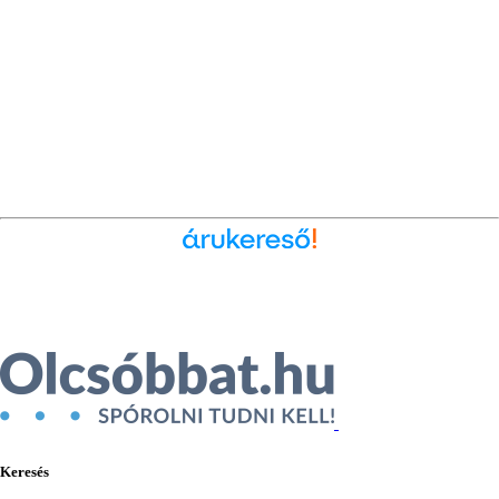
Ékszer az Árukeresőn
Keresés