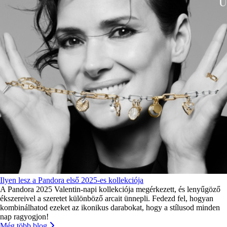
Ilyen lesz a Pandora első 2025-es kollekciója
A Pandora 2025 Valentin-napi kollekciója megérkezett, és lenyűgöző
ékszereivel a szeretet különböző arcait ünnepli. Fedezd fel, hogyan
kombinálhatod ezeket az ikonikus darabokat, hogy a stílusod minden
nap ragyogjon!
Még több blog