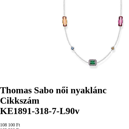
Thomas Sabo női nyaklánc
Cikkszám
KE1891-318-7-L90v
Ár
108 100 Ft