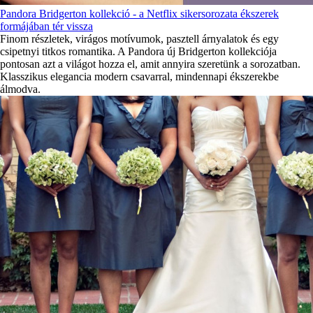
Pandora Bridgerton kollekció - a Netflix sikersorozata ékszerek
formájában tér vissza
Finom részletek, virágos motívumok, pasztell árnyalatok és egy
csipetnyi titkos romantika. A Pandora új Bridgerton kollekciója
pontosan azt a világot hozza el, amit annyira szeretünk a sorozatban.
Klasszikus elegancia modern csavarral, mindennapi ékszerekbe
álmodva.