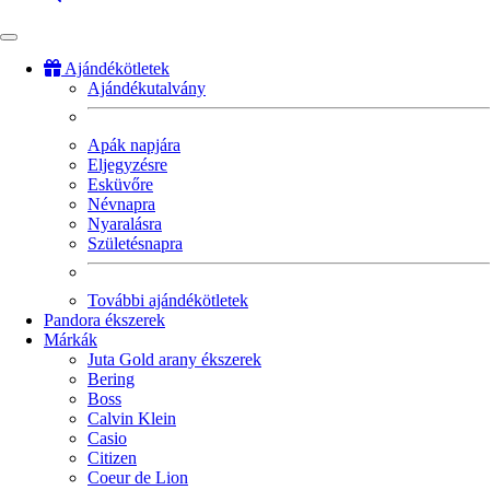
Ajándékötletek
Ajándékutalvány
Fő
navigáció
Apák napjára
Eljegyzésre
Esküvőre
Névnapra
Nyaralásra
Születésnapra
További ajándékötletek
Pandora ékszerek
Márkák
Juta Gold arany ékszerek
Bering
Boss
Calvin Klein
Casio
Citizen
Coeur de Lion