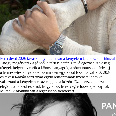
Férfi divat 2026 tavasz – nyár: amikor a kényelem találkozik a stílussal
Ahogy megérkezik a jó idő, a férfi ruhatár is fellélegezhet. A vastag
rétegek helyét átveszik a könnyű anyagok, a sötét tónusokat felváltják
a természetes árnyalatok, és minden egy kicsit lazábbá válik. A 2026-
os tavaszi–nyári férfi divat egyik legfontosabb üzenete: nem kell
választani a kényelem és az elegancia között. Ez a szezon a laza
eleganciáról szól és arról, hogy a részletek végre főszerepet kapnak.
Mutatjuk blogunkban a legfrissebb trendeket!