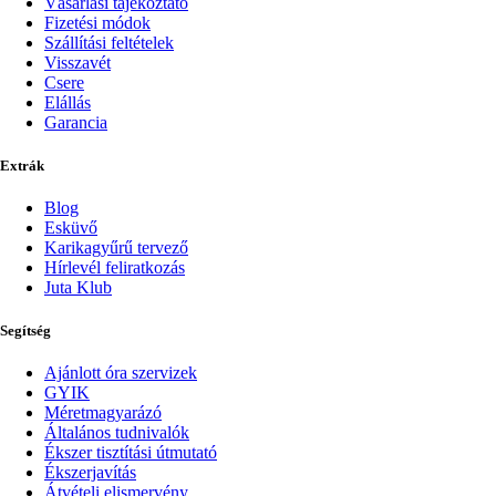
Vásárlási tájékoztató
Fizetési módok
Szállítási feltételek
Visszavét
Csere
Elállás
Garancia
Extrák
Blog
Esküvő
Karikagyűrű tervező
Hírlevél feliratkozás
Juta Klub
Segítség
Ajánlott óra szervizek
GYIK
Méretmagyarázó
Általános tudnivalók
Ékszer tisztítási útmutató
Ékszerjavítás
Átvételi elismervény