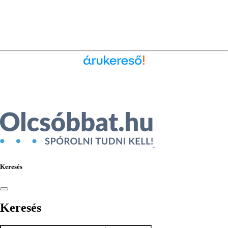
Ékszer az Árukeresőn
Keresés
Keresés