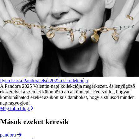
Ilyen lesz a Pandora első 2025-es kollekciója
A Pandora 2025 Valentin-napi kollekciója megérkezett, és lenyűgöző
ékszereivel a szeretet különböző arcait ünnepli. Fedezd fel, hogyan
kombinálhatod ezeket az ikonikus darabokat, hogy a stílusod minden
nap ragyogjon!
Még több blog
Mások ezeket keresik
pandora