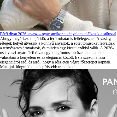
Férfi divat 2026 tavasz – nyár: amikor a kényelem találkozik a stílussal
Ahogy megérkezik a jó idő, a férfi ruhatár is fellélegezhet. A vastag
rétegek helyét átveszik a könnyű anyagok, a sötét tónusokat felváltják
a természetes árnyalatok, és minden egy kicsit lazábbá válik. A 2026-
os tavaszi–nyári férfi divat egyik legfontosabb üzenete: nem kell
választani a kényelem és az elegancia között. Ez a szezon a laza
eleganciáról szól és arról, hogy a részletek végre főszerepet kapnak.
Mutatjuk blogunkban a legfrissebb trendeket!