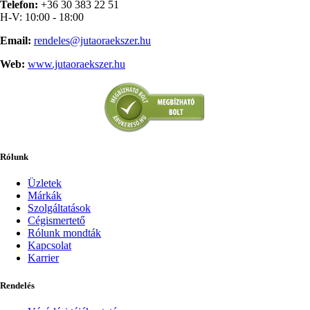
Telefon:
+36 30 383 22 51
H-V: 10:00 - 18:00
Email:
rendeles@jutaoraekszer.hu
Web:
www.jutaoraekszer.hu
Rólunk
Üzletek
Márkák
Szolgáltatások
Cégismertető
Rólunk mondták
Kapcsolat
Karrier
Rendelés