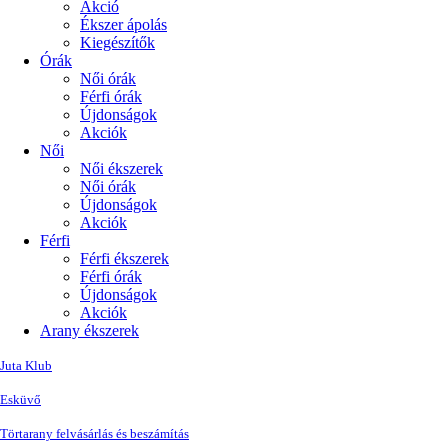
Akció
Ékszer ápolás
Kiegészítők
Órák
Női órák
Férfi órák
Újdonságok
Akciók
Női
Női ékszerek
Női órák
Újdonságok
Akciók
Férfi
Férfi ékszerek
Férfi órák
Újdonságok
Akciók
Arany ékszerek
Juta Klub
Esküvő
Törtarany felvásárlás és beszámítás