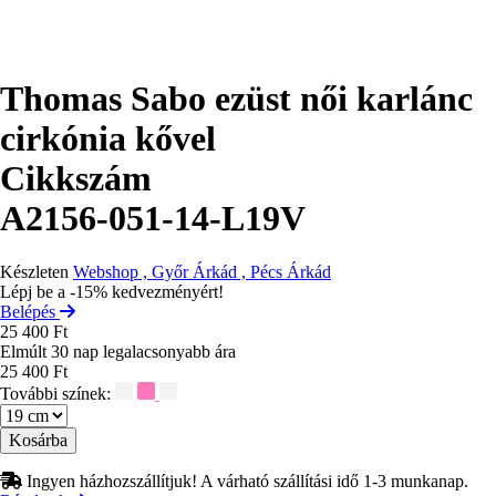
Thomas Sabo ezüst női karlánc
cirkónia kővel
Cikkszám
A2156-051-14-L19V
Készleten
Webshop , Győr Árkád , Pécs Árkád
Lépj be a -15% kedvezményért!
Belépés
25 400 Ft
Elmúlt 30 nap legalacsonyabb ára
25 400 Ft
További színek:
Méret
Ingyen házhozszállítjuk! A várható szállítási idő 1-3 munkanap.