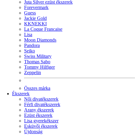
Juta Silver ezüst ékszerek
Forevermark
Guess
Jackie Gold
KKNEKKI
La Coque Francaise
Lisa
Moon Diamonds
Pandora
Seiko
Swiss Military
Thomas Sabo
Tommy Hilfiger
Zeppelin
Összes márka
Ékszerek
Női divatékszerek
Férfi divatékszerek
Arany ékszerek
Ezüst ékszerek
Lisa gyerekékszer
Esküvői ékszerek
Újdonság