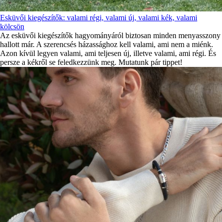
Esküvői kiegészítők: valami régi, valami új, valami kék, valami
kölcsön
Az esküvői kiegészítők hagyományáról biztosan minden menyasszony
hallott már. A szerencsés házassághoz kell valami, ami nem a miénk.
Azon kívül legyen valami, ami teljesen új, illetve valami, ami régi. És
persze a kékről se feledkezzünk meg. Mutatunk pár tippet!