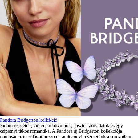
Pandora Bridgerton kollekció
Finom részletek, virágos motívumok, pasztell árnyalatok és egy
csipetnyi titkos romantika. A Pandora új Bridgerton kollekciója
pontosan azt a világot hozza el, amit annyira szeretünk a sorozatban.