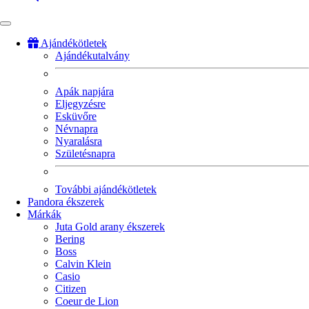
Ajándékötletek
Ajándékutalvány
Fő
navigáció
Apák napjára
Eljegyzésre
Esküvőre
Névnapra
Nyaralásra
Születésnapra
További ajándékötletek
Pandora ékszerek
Márkák
Juta Gold arany ékszerek
Bering
Boss
Calvin Klein
Casio
Citizen
Coeur de Lion