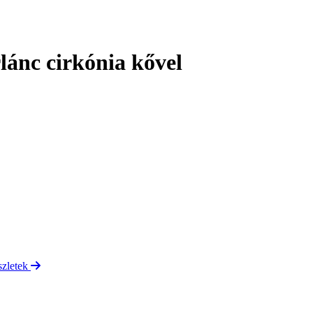
lánc cirkónia kővel
szletek