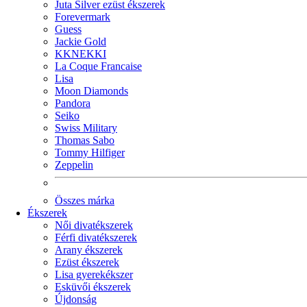
Juta Silver ezüst ékszerek
Forevermark
Guess
Jackie Gold
KKNEKKI
La Coque Francaise
Lisa
Moon Diamonds
Pandora
Seiko
Swiss Military
Thomas Sabo
Tommy Hilfiger
Zeppelin
Összes márka
Ékszerek
Női divatékszerek
Férfi divatékszerek
Arany ékszerek
Ezüst ékszerek
Lisa gyerekékszer
Esküvői ékszerek
Újdonság