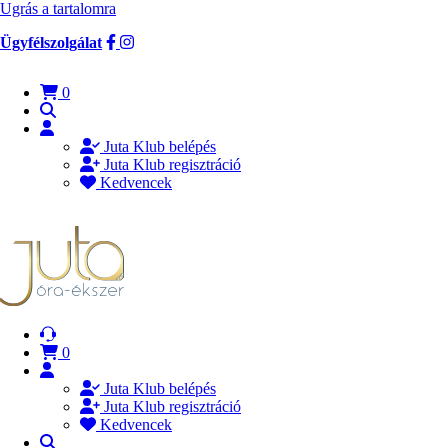
Ugrás a tartalomra
Ügyfélszolgálat
0
Juta Klub belépés
Juta Klub regisztráció
Kedvencek
0
Juta Klub belépés
Juta Klub regisztráció
Kedvencek