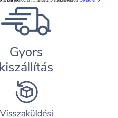
Mit kell tudnod az itt megjelenő értékelésekről?
Olvasd el