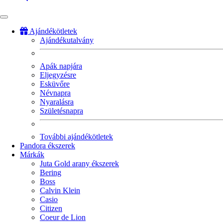
Ajándékötletek
Ajándékutalvány
Fő
navigáció
Apák napjára
Eljegyzésre
Esküvőre
Névnapra
Nyaralásra
Születésnapra
További ajándékötletek
Pandora ékszerek
Márkák
Juta Gold arany ékszerek
Bering
Boss
Calvin Klein
Casio
Citizen
Coeur de Lion