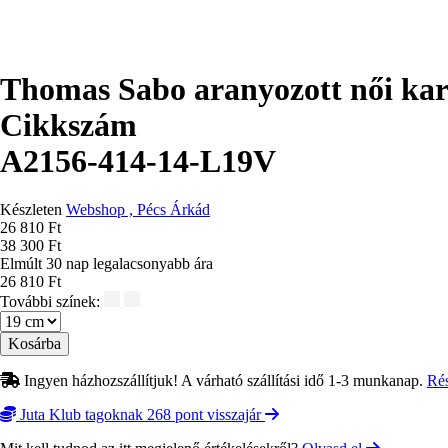
Thomas Sabo aranyozott női kar
Cikkszám
A2156-414-14-L19V
Készleten
Webshop , Pécs Árkád
Ár
26 810 Ft
38 300 Ft
Elmúlt 30 nap legalacsonyabb ára
26 810 Ft
További színek:
Méret
Ingyen házhozszállítjuk! A várható szállítási idő 1-3 munkanap.
Ré
Juta Klub tagoknak 268 pont visszajár