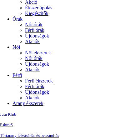
Akció
Ékszer ápolás
Kiegészítők
Órák
Női órák
Férfi órák
Újdonságok
Akciók
Női
Női ékszerek
Női órák
Újdonságok
Akciók
Férfi
Férfi ékszerek
Férfi órák
Újdonságok
Akciók
Arany ékszerek
Juta Klub
Esküvő
Törtarany felvásárlás és beszámítás