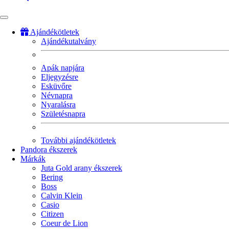
Ajándékötletek
Ajándékutalvány
Fő
navigáció
Apák napjára
Eljegyzésre
Esküvőre
Névnapra
Nyaralásra
Születésnapra
További ajándékötletek
Pandora ékszerek
Márkák
Juta Gold arany ékszerek
Bering
Boss
Calvin Klein
Casio
Citizen
Coeur de Lion