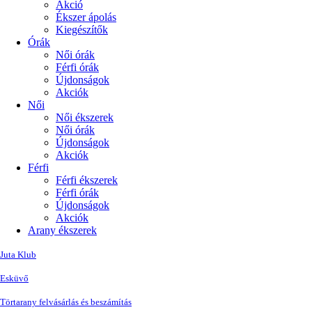
Akció
Ékszer ápolás
Kiegészítők
Órák
Női órák
Férfi órák
Újdonságok
Akciók
Női
Női ékszerek
Női órák
Újdonságok
Akciók
Férfi
Férfi ékszerek
Férfi órák
Újdonságok
Akciók
Arany ékszerek
Juta Klub
Esküvő
Törtarany felvásárlás és beszámítás