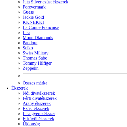
Juta Silver ezüst ékszerek
Forevermark
Guess
Jackie Gold
KKNEKKI
La Coque Francaise
Lisa
Moon Diamonds
Pandora
Seiko
Swiss Military
Thomas Sabo
Tommy Hilfiger
Zeppelin
Összes márka
Ékszerek
Női divatékszerek
Férfi divatékszerek
Arany ékszerek
Ezüst ékszerek
Lisa gyerekékszer
Esküvői ékszerek
Újdonság