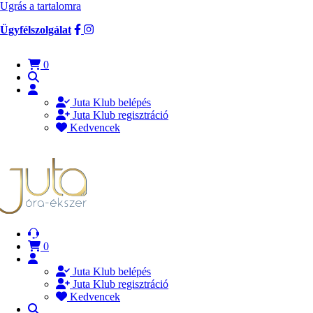
Ugrás a tartalomra
Ügyfélszolgálat
0
Juta Klub belépés
Juta Klub regisztráció
Kedvencek
0
Juta Klub belépés
Juta Klub regisztráció
Kedvencek