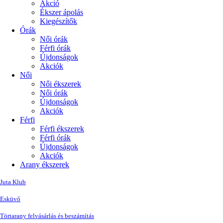
Akció
Ékszer ápolás
Kiegészítők
Órák
Női órák
Férfi órák
Újdonságok
Akciók
Női
Női ékszerek
Női órák
Újdonságok
Akciók
Férfi
Férfi ékszerek
Férfi órák
Újdonságok
Akciók
Arany ékszerek
Juta Klub
Esküvő
Törtarany felvásárlás és beszámítás