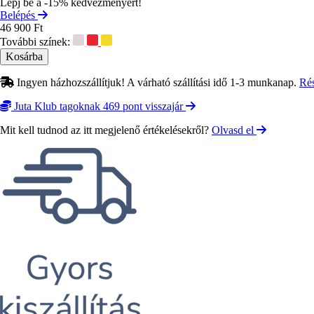
Lépj be a -15% kedvezményért!
Belépés
46 900 Ft
További színek:
Ingyen házhozszállítjuk! A várható szállítási idő 1-3 munkanap.
Ré
Juta Klub tagoknak 469 pont visszajár
Mit kell tudnod az itt megjelenő értékelésekről?
Olvasd el