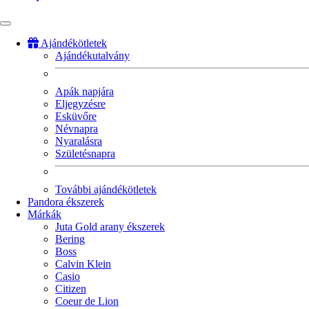
Ajándékötletek
Ajándékutalvány
Fő
navigáció
Apák napjára
Eljegyzésre
Esküvőre
Névnapra
Nyaralásra
Születésnapra
További ajándékötletek
Pandora ékszerek
Márkák
Juta Gold arany ékszerek
Bering
Boss
Calvin Klein
Casio
Citizen
Coeur de Lion