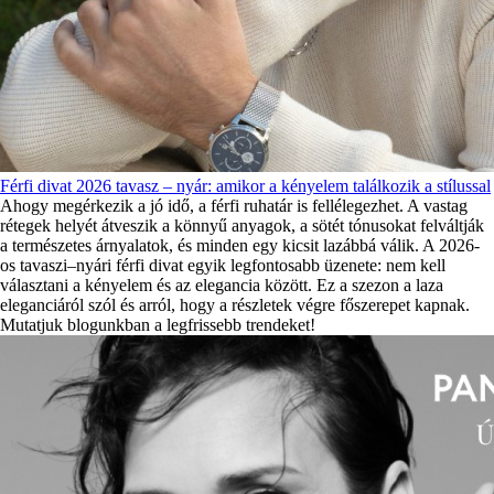
Férfi divat 2026 tavasz – nyár: amikor a kényelem találkozik a stílussal
Ahogy megérkezik a jó idő, a férfi ruhatár is fellélegezhet. A vastag
rétegek helyét átveszik a könnyű anyagok, a sötét tónusokat felváltják
a természetes árnyalatok, és minden egy kicsit lazábbá válik. A 2026-
os tavaszi–nyári férfi divat egyik legfontosabb üzenete: nem kell
választani a kényelem és az elegancia között. Ez a szezon a laza
eleganciáról szól és arról, hogy a részletek végre főszerepet kapnak.
Mutatjuk blogunkban a legfrissebb trendeket!