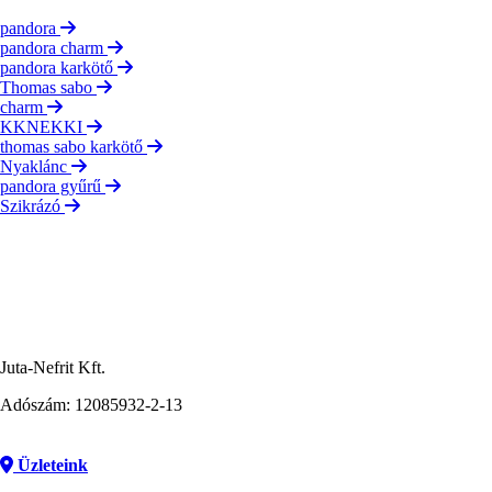
pandora
pandora charm
pandora karkötő
Thomas sabo
charm
KKNEKKI
thomas sabo karkötő
Nyaklánc
pandora gyűrű
Szikrázó
Juta-Nefrit Kft.
Adószám: 12085932-2-13
Üzleteink