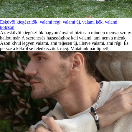
Esküvői kiegészítők: valami régi, valami új, valami kék, valami
kölcsön
Az esküvői kiegészítők hagyományáról biztosan minden menyasszony
hallott már. A szerencsés házassághoz kell valami, ami nem a miénk.
Azon kívül legyen valami, ami teljesen új, illetve valami, ami régi. És
persze a kékről se feledkezzünk meg. Mutatunk pár tippet!