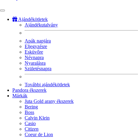
Ajándékötletek
Ajándékutalvány
Fő
navigáció
Apák napjára
Eljegyzésre
Esküvőre
Névnapra
Nyaralásra
Születésnapra
További ajándékötletek
Pandora ékszerek
Márkák
Juta Gold arany ékszerek
Bering
Boss
Calvin Klein
Casio
Citizen
Coeur de Lion