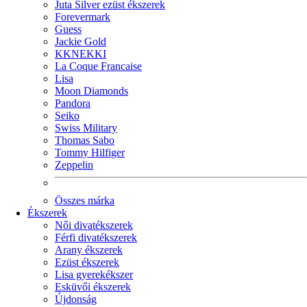
Juta Silver ezüst ékszerek
Forevermark
Guess
Jackie Gold
KKNEKKI
La Coque Francaise
Lisa
Moon Diamonds
Pandora
Seiko
Swiss Military
Thomas Sabo
Tommy Hilfiger
Zeppelin
Összes márka
Ékszerek
Női divatékszerek
Férfi divatékszerek
Arany ékszerek
Ezüst ékszerek
Lisa gyerekékszer
Esküvői ékszerek
Újdonság