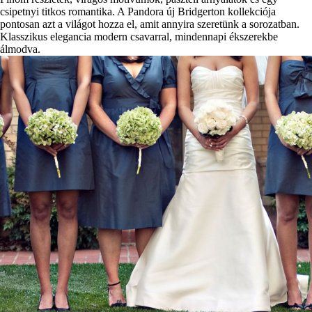
csipetnyi titkos romantika. A Pandora új Bridgerton kollekciója
pontosan azt a világot hozza el, amit annyira szeretünk a sorozatban.
Klasszikus elegancia modern csavarral, mindennapi ékszerekbe
álmodva.