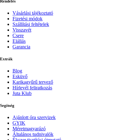
Rendelés
Vásárlási tájékoztató
Fizetési módok
Szállítási feltételek
Visszavét
Csere
Elállás
Garancia
Extrák
Blog
Esküvő
Karikagyűrű tervező
Hírlevél feliratkozás
Juta Klub
Segítség
Ajánlott óra szervizek
GYIK
Méretmagyarázó
Általános tudnivalók
Ékszer tisztítási útmutató