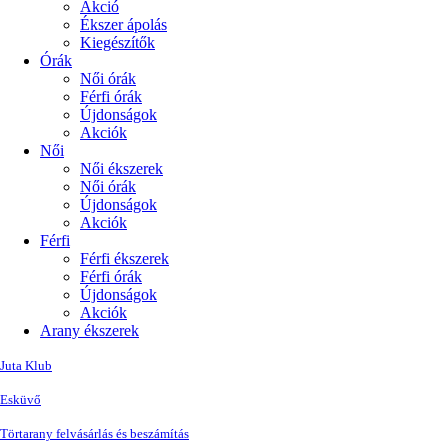
Akció
Ékszer ápolás
Kiegészítők
Órák
Női órák
Férfi órák
Újdonságok
Akciók
Női
Női ékszerek
Női órák
Újdonságok
Akciók
Férfi
Férfi ékszerek
Férfi órák
Újdonságok
Akciók
Arany ékszerek
Juta Klub
Esküvő
Törtarany felvásárlás és beszámítás