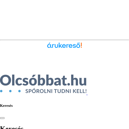
Ékszer az Árukeresőn
Keresés
Keresés