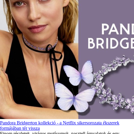
Pandora Bridgerton kollekció - a Netflix sikersorozata ékszerek
formájában tér vissza
Finom részletek, virágos motívumok, pasztell árnyalatok és egy