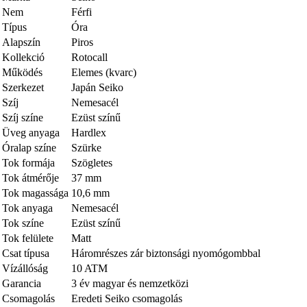
Nem
Férfi
Típus
Óra
Alapszín
Piros
Kollekció
Rotocall
Működés
Elemes (kvarc)
Szerkezet
Japán Seiko
Szíj
Nemesacél
Szíj színe
Ezüst színű
Üveg anyaga
Hardlex
Óralap színe
Szürke
Tok formája
Szögletes
Tok átmérője
37 mm
Tok magassága
10,6 mm
Tok anyaga
Nemesacél
Tok színe
Ezüst színű
Tok felülete
Matt
Csat típusa
Háromrészes zár biztonsági nyomógombbal
Vízállóság
10 ATM
Garancia
3 év magyar és nemzetközi
Csomagolás
Eredeti Seiko csomagolás