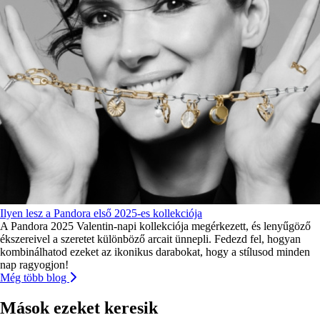
Ilyen lesz a Pandora első 2025-es kollekciója
A Pandora 2025 Valentin-napi kollekciója megérkezett, és lenyűgöző
ékszereivel a szeretet különböző arcait ünnepli. Fedezd fel, hogyan
kombinálhatod ezeket az ikonikus darabokat, hogy a stílusod minden
nap ragyogjon!
Még több blog
Mások ezeket keresik