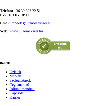
Telefon:
+36 30 383 22 51
H-V: 10:00 - 18:00
Email:
rendeles@jutaoraekszer.hu
Web:
www.jutaoraekszer.hu
Rólunk
Üzletek
Márkák
Szolgáltatások
Cégismertető
Rólunk mondták
Kapcsolat
Karrier