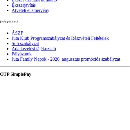
Ékszerjavítás
Átvételi elismervény
Információ
ÁSZF
Juta Klub Programszabályzat és Részvételi Feltételek
Süti szabályzat
Adatkezelési tájékoztató
Pályázatok
Juta Family Napok - 2026. augusztus promóciós szabályzat
OTP SimplePay