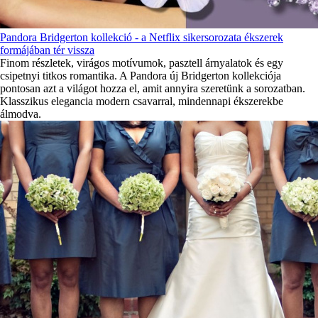
Pandora Bridgerton kollekció - a Netflix sikersorozata ékszerek
formájában tér vissza
Finom részletek, virágos motívumok, pasztell árnyalatok és egy
csipetnyi titkos romantika. A Pandora új Bridgerton kollekciója
pontosan azt a világot hozza el, amit annyira szeretünk a sorozatban.
Klasszikus elegancia modern csavarral, mindennapi ékszerekbe
álmodva.