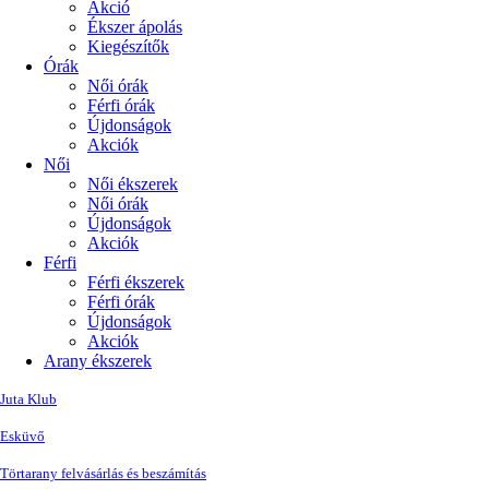
Akció
Ékszer ápolás
Kiegészítők
Órák
Női órák
Férfi órák
Újdonságok
Akciók
Női
Női ékszerek
Női órák
Újdonságok
Akciók
Férfi
Férfi ékszerek
Férfi órák
Újdonságok
Akciók
Arany ékszerek
Juta Klub
Esküvő
Törtarany felvásárlás és beszámítás