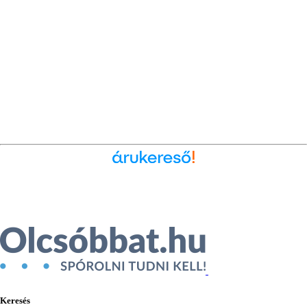
Ékszer az Árukeresőn
Keresés