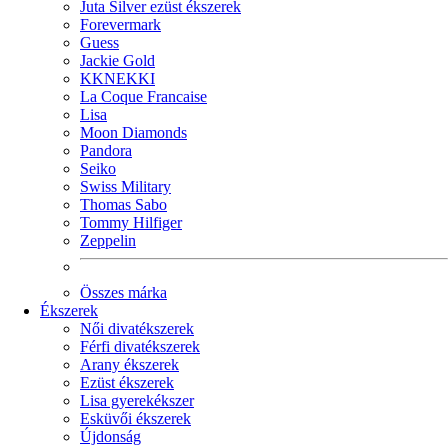
Juta Silver ezüst ékszerek
Forevermark
Guess
Jackie Gold
KKNEKKI
La Coque Francaise
Lisa
Moon Diamonds
Pandora
Seiko
Swiss Military
Thomas Sabo
Tommy Hilfiger
Zeppelin
Összes márka
Ékszerek
Női divatékszerek
Férfi divatékszerek
Arany ékszerek
Ezüst ékszerek
Lisa gyerekékszer
Esküvői ékszerek
Újdonság