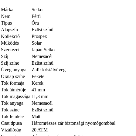
Márka
Seiko
Nem
Férfi
Típus
Óra
Alapszín
Ezüst színű
Kollekció
Prospex
Működés
Solar
Szerkezet
Japán Seiko
Szíj
Nemesacél
Szíj színe
Ezüst színű
Üveg anyaga
Zafír kristályüveg
Óralap színe
Fekete
Tok formája
Kerek
Tok átmérője
41 mm
Tok magassága
11,3 mm
Tok anyaga
Nemesacél
Tok színe
Ezüst színű
Tok felülete
Matt
Csat típusa
Háromrészes zár biztonsági nyomógombbal
Vízállóság
20 ATM