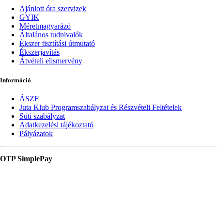
Ajánlott óra szervizek
GYIK
Méretmagyarázó
Általános tudnivalók
Ékszer tisztítási útmutató
Ékszerjavítás
Átvételi elismervény
Információ
ÁSZF
Juta Klub Programszabályzat és Részvételi Feltételek
Süti szabályzat
Adatkezelési tájékoztató
Pályázatok
OTP SimplePay