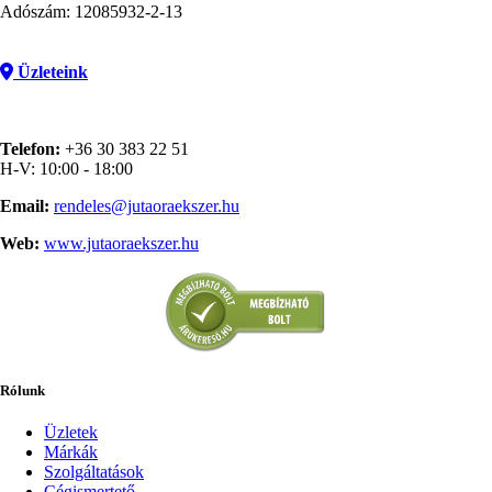
Adószám: 12085932-2-13
Üzleteink
Telefon:
+36 30 383 22 51
H-V: 10:00 - 18:00
Email:
rendeles@jutaoraekszer.hu
Web:
www.jutaoraekszer.hu
Rólunk
Üzletek
Márkák
Szolgáltatások
Cégismertető