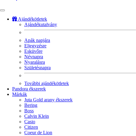
Ajándékötletek
Ajándékutalvány
Fő
navigáció
Apák napjára
Eljegyzésre
Esküvőre
Névnapra
Nyaralásra
Születésnapra
További ajándékötletek
Pandora ékszerek
Márkák
Juta Gold arany ékszerek
Bering
Boss
Calvin Klein
Casio
Citizen
Coeur de Lion