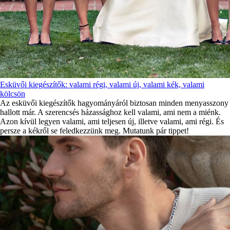
Esküvői kiegészítők: valami régi, valami új, valami kék, valami
kölcsön
Az esküvői kiegészítők hagyományáról biztosan minden menyasszony
hallott már. A szerencsés házassághoz kell valami, ami nem a miénk.
Azon kívül legyen valami, ami teljesen új, illetve valami, ami régi. És
persze a kékről se feledkezzünk meg. Mutatunk pár tippet!