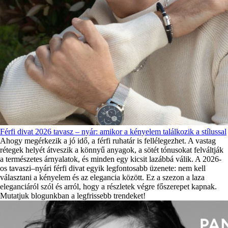
Férfi divat 2026 tavasz – nyár: amikor a kényelem találkozik a stílussal
Ahogy megérkezik a jó idő, a férfi ruhatár is fellélegezhet. A vastag
rétegek helyét átveszik a könnyű anyagok, a sötét tónusokat felváltják
a természetes árnyalatok, és minden egy kicsit lazábbá válik. A 2026-
os tavaszi–nyári férfi divat egyik legfontosabb üzenete: nem kell
választani a kényelem és az elegancia között. Ez a szezon a laza
eleganciáról szól és arról, hogy a részletek végre főszerepet kapnak.
Mutatjuk blogunkban a legfrissebb trendeket!