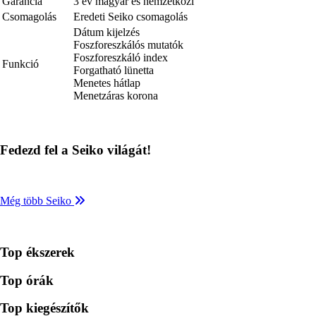
Garancia
3 év magyar és nemzetközi
Csomagolás
Eredeti Seiko csomagolás
Dátum kijelzés
Foszforeszkálós mutatók
Foszforeszkáló index
Funkció
Forgatható lünetta
Menetes hátlap
Menetzáras korona
Fedezd fel a Seiko világát!
Még több Seiko
Top ékszerek
Top órák
Top kiegészítők