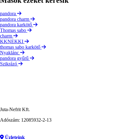
Mások ezeket keresik
pandora
pandora charm
pandora karkötő
Thomas sabo
charm
KKNEKKI
thomas sabo karkötő
Nyaklánc
pandora gyűrű
Szikrázó
Juta-Nefrit Kft.
Adószám: 12085932-2-13
Üzleteink