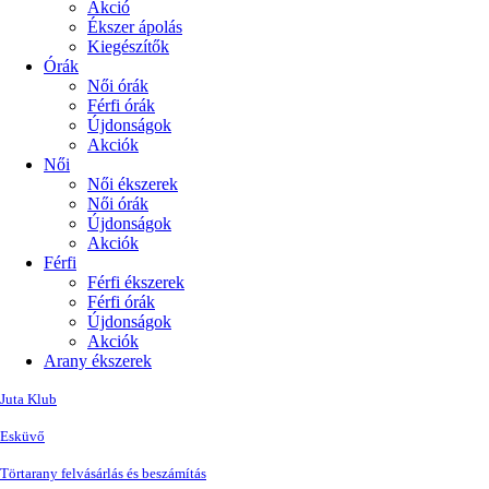
Akció
Ékszer ápolás
Kiegészítők
Órák
Női órák
Férfi órák
Újdonságok
Akciók
Női
Női ékszerek
Női órák
Újdonságok
Akciók
Férfi
Férfi ékszerek
Férfi órák
Újdonságok
Akciók
Arany ékszerek
Juta Klub
Esküvő
Törtarany felvásárlás és beszámítás