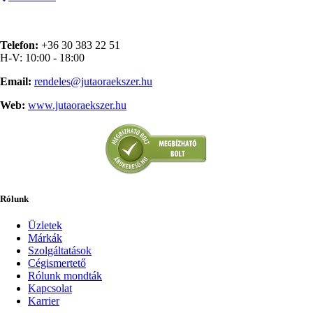
Telefon:
+36 30 383 22 51
H-V: 10:00 - 18:00
Email:
rendeles@jutaoraekszer.hu
Web:
www.jutaoraekszer.hu
Rólunk
Üzletek
Márkák
Szolgáltatások
Cégismertető
Rólunk mondták
Kapcsolat
Karrier