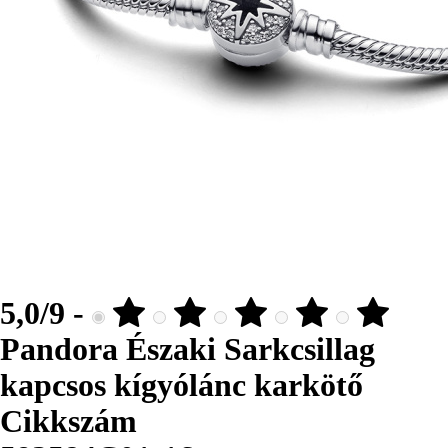
5,0/9 -
Pandora Északi Sarkcsillag
kapcsos kígyólánc karkötő
Cikkszám