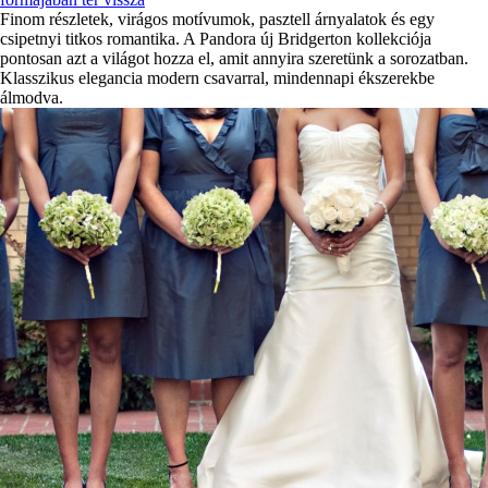
Finom részletek, virágos motívumok, pasztell árnyalatok és egy
csipetnyi titkos romantika. A Pandora új Bridgerton kollekciója
pontosan azt a világot hozza el, amit annyira szeretünk a sorozatban.
Klasszikus elegancia modern csavarral, mindennapi ékszerekbe
álmodva.