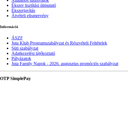
Általános tudnivalók
Ékszer tisztítási útmutató
Ékszerjavítás
Átvételi elismervény
Információ
ÁSZF
Juta Klub Programszabályzat és Részvételi Feltételek
Süti szabályzat
Adatkezelési tájékoztató
Pályázatok
Juta Family Napok - 2026. augusztus promóciós szabályzat
OTP SimplePay